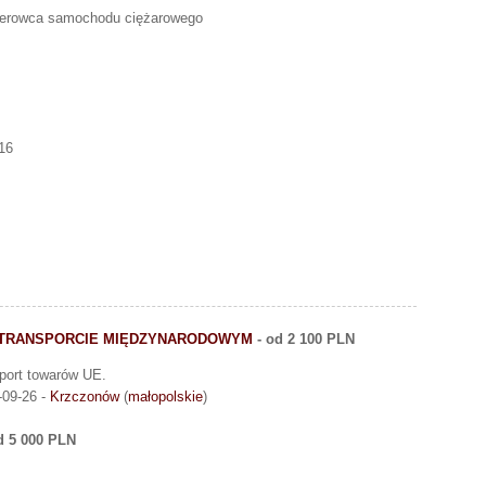
kierowca samochodu ciężarowego
16
 TRANSPORCIE MIĘDZYNARODOWYM
- od 2 100 PLN
port towarów UE.
-09-26 -
Krzczonów
(
małopolskie
)
d 5 000 PLN