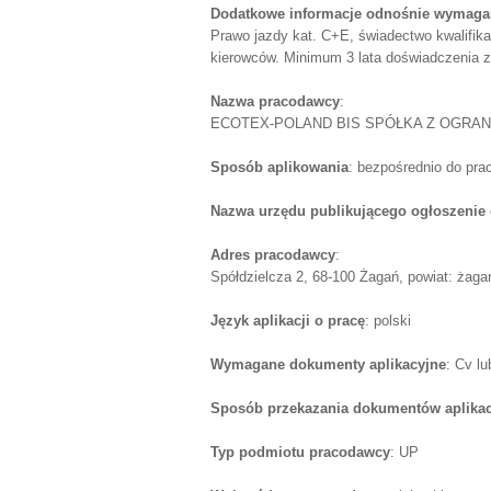
Dodatkowe informacje odnośnie wymagań
Prawo jazdy kat. C+E, świadectwo kwalifikacj
kierowców. Minimum 3 lata doświadczenia
Nazwa pracodawcy
:
ECOTEX-POLAND BIS SPÓŁKA Z OGRA
Sposób aplikowania
: bezpośrednio do pr
Nazwa urzędu publikującego ogłoszenie 
Adres pracodawcy
:
Spółdzielcza 2, 68-100 Żagań, powiat: żagań
Język aplikacji o pracę
: polski
Wymagane dokumenty aplikacyjne
: Cv l
Sposób przekazania dokumentów aplika
Typ podmiotu pracodawcy
: UP