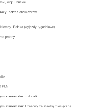
ski, woj: lubuskie
racy
: Zakres obowiązków
Niemcy- Polska (wyjazdy tygodniowe)
res próbny
utto
50 PLN
tym stanowisku
: + dodatki
tym stanowisku
: Czasowy ze stawką miesięczną