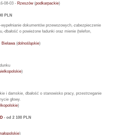
16-08-03 -
Rzeszów
(
podkarpackie
)
00 PLN
E,-wypełnianie dokumentów przewozowych,-zabezpieczenie
,-dbałość o powieżone ładunki oraz mienie (telefon,
-
Bielawa
(
dolnośląskie
)
adunku
ielkopolskie
)
ie i damskie, dbałość o stanowisko pracy, przestrzeganie
mycie głowy.
lkopolskie
)
GO
- od 2 100 PLN
małopolskie
)