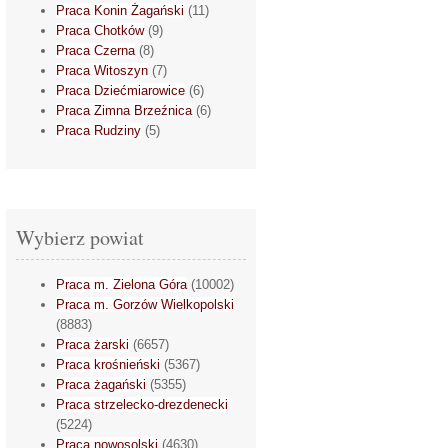
Praca Konin Żagański
(11)
Praca Chotków
(9)
Praca Czerna
(8)
Praca Witoszyn
(7)
Praca Dziećmiarowice
(6)
Praca Zimna Brzeźnica
(6)
Praca Rudziny
(5)
Wybierz powiat
Praca m. Zielona Góra
(10002)
Praca m. Gorzów Wielkopolski
(8883)
Praca żarski
(6657)
Praca krośnieński
(5367)
Praca żagański
(5355)
Praca strzelecko-drezdenecki
(5224)
Praca nowosolski
(4630)