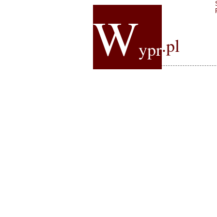
W
.pl
ypr