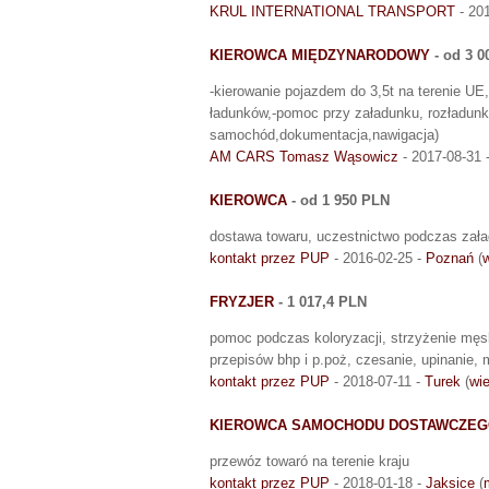
KRUL INTERNATIONAL TRANSPORT
- 20
KIEROWCA MIĘDZYNARODOWY
- od 3 0
-kierowanie pojazdem do 3,5t na terenie U
ładunków,-pomoc przy załadunku, rozładunku
samochód,dokumentacja,nawigacja)
AM CARS Tomasz Wąsowicz
- 2017-08-31 
KIEROWCA
- od 1 950 PLN
dostawa towaru, uczestnictwo podczas zał
kontakt przez PUP
- 2016-02-25 -
Poznań
(
w
FRYZJER
- 1 017,4 PLN
pomoc podczas koloryzacji, strzyżenie męsk
przepisów bhp i p.poż, czesanie, upinanie, 
kontakt przez PUP
- 2018-07-11 -
Turek
(
wie
KIEROWCA SAMOCHODU DOSTAWCZE
przewóz towaró na terenie kraju
kontakt przez PUP
- 2018-01-18 -
Jaksice
(