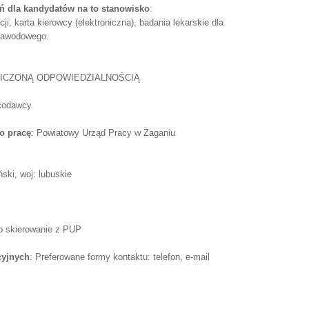
 dla kandydatów na to stanowisko
:
i, karta kierowcy (elektroniczna), badania lekarskie dla
 zawodowego.
NICZONĄ ODPOWIEDZIALNOŚCIĄ
acodawcy
o pracę
: Powiatowy Urząd Pracy w Żaganiu
ski, woj: lubuskie
ub skierowanie z PUP
cyjnych
: Preferowane formy kontaktu: telefon, e-mail