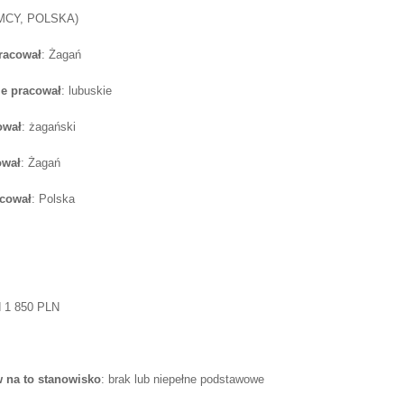
MCY, POLSKA)
pracował
: Żagań
e pracował
: lubuskie
ował
: żagański
ował
: Żagań
acował
: Polska
d 1 850 PLN
 na to stanowisko
: brak lub niepełne podstawowe