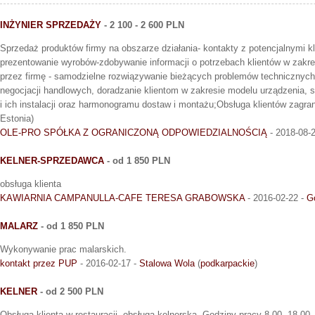
INŻYNIER SPRZEDAŻY
- 2 100 - 2 600 PLN
Sprzedaż produktów firmy na obszarze działania- kontakty z potencjalnymi kl
prezentowanie wyrobów-zdobywanie informacji o potrzebach klientów w zakr
przez firmę - samodzielne rozwiązywanie bieżących problemów technicznych
negocjacji handlowych, doradzanie klientom w zakresie modelu urządzenia,
i ich instalacji oraz harmonogramu dostaw i montażu;Obsługa klientów zagran
Estonia)
OLE-PRO SPÓŁKA Z OGRANICZONĄ ODPOWIEDZIALNOŚCIĄ
- 2018-08-
KELNER-SPRZEDAWCA
- od 1 850 PLN
obsługa klienta
KAWIARNIA CAMPANULLA-CAFE TERESA GRABOWSKA
- 2016-02-22 -
G
MALARZ
- od 1 850 PLN
Wykonywanie prac malarskich.
kontakt przez PUP
- 2016-02-17 -
Stalowa Wola
(
podkarpackie
)
KELNER
- od 2 500 PLN
Obsługa klienta w restauracji, obsługa kelnerska. Godziny pracy 8.00- 18.00