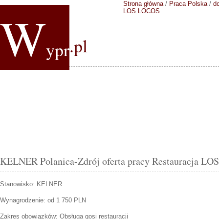
Strona główna
/
Praca Polska
/
do
W
LOS LOCOS
.pl
ypr
KELNER Polanica-Zdrój oferta pracy Restauracja L
Stanowisko:
KELNER
Wynagrodzenie: od 1 750 PLN
Zakres obowiązków:
Obsługa gosi restauracji