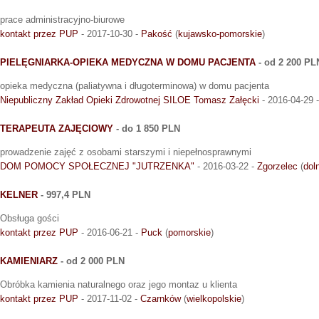
prace administracyjno-biurowe
kontakt przez PUP
- 2017-10-30 -
Pakość
(
kujawsko-pomorskie
)
PIELĘGNIARKA-OPIEKA MEDYCZNA W DOMU PACJENTA
- od 2 200 PL
opieka medyczna (paliatywna i długoterminowa) w domu pacjenta
Niepubliczny Zakład Opieki Zdrowotnej SILOE Tomasz Załęcki
- 2016-04-29 
TERAPEUTA ZAJĘCIOWY
- do 1 850 PLN
prowadzenie zajęć z osobami starszymi i niepełnosprawnymi
DOM POMOCY SPOŁECZNEJ "JUTRZENKA"
- 2016-03-22 -
Zgorzelec
(
dol
KELNER
- 997,4 PLN
Obsługa gości
kontakt przez PUP
- 2016-06-21 -
Puck
(
pomorskie
)
KAMIENIARZ
- od 2 000 PLN
Obróbka kamienia naturalnego oraz jego montaz u klienta
kontakt przez PUP
- 2017-11-02 -
Czarnków
(
wielkopolskie
)