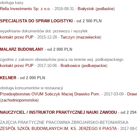
obsługa kasy
Rella Investments Sp. z o.o.
- 2016-08-31 -
Białystok
(
podlaskie
)
SPECJALISTA DO SPRAW LOGISTYKI
- od 2 500 PLN
wypełnianie dokumentów dot. przewozu i wysyłek
kontakt przez PUP
- 2015-12-28 -
Tarczyn
(
mazowieckie
)
MALARZ BUDOWLANY
- od 2 000 PLN
zgodnie z zakresm obowiazków praca na terenie woj. podkarpackiego
kontakt przez PUP
- 2017-10-06 -
Bratkowice
(
podkarpackie
)
KELNER
- od 2 000 PLN
obsługa konsumentów w restauracji
Przedsiębiorstwo OVUM Sobczyk Maciej Drawsko Pom.
- 2017-03-09 -
Draw
(
zachodniopomorskie
)
NAUCZYCIEL / INSTRUKTOR PRAKTYCZNEJ NAUKI ZAWODU
- od 2 29
ZAJĘCIA PRAKTYCZNE PRACOWNIA ZBROJARSKO-BETONIARSKA
ZESPÓŁ SZKÓŁ BUDOWLANYCH IM. KS. JERZEGO II PIASTA
- 2017-09-