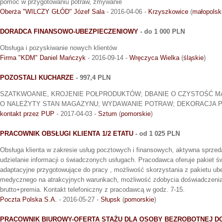
pomoc w przygotowaniu potraw, zmywanie
Oberża "WILCZY GŁÓD" Józef Sala
- 2016-04-06 -
Krzyszkowice
(
małopolsk
DORADCA FINANSOWO-UBEZPIECZENIOWY
- do 1 000 PLN
Obsługa i pozyskiwanie nowych klientów
Firma "KDM" Daniel Mańczyk
- 2016-09-14 -
Wręczyca Wielka
(
śląskie
)
POZOSTALI KUCHARZE
- 997,4 PLN
SZATKWOANIE, KROJENIE POŁPRODUKTÓW; DBANIE O CZYSTOŚĆ 
O NALEŻYTY STAN MAGAZYNU; WYDAWANIE POTRAW; DEKORACJA 
kontakt przez PUP
- 2017-04-03 -
Sztum
(
pomorskie
)
PRACOWNIK OBSŁUGI KLIENTA 1/2 ETATU
- od 1 025 PLN
Obsługa klienta w zakresie usług pocztowych i finansowych, aktywna sprzed
udzielanie informacji o świadczonych usługach. Pracodawca oferuje pakiet ś
adaptacyjne przygotowujące do pracy , możliwość skorzystania z pakietu ub
medycznego na atrakcyjnych warunkach, możliwość zdobycia doświadczenia
brutto+premia. Kontakt telefoniczny z pracodawcą w godz. 7-15.
Poczta Polska S.A.
- 2016-05-27 -
Słupsk
(
pomorskie
)
PRACOWNIK BIUROWY-OFERTA STAŻU DLA OSOBY BEZROBOTNEJ DO 30