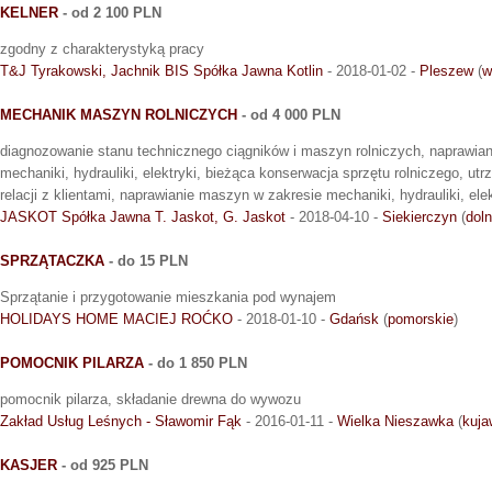
KELNER
- od 2 100 PLN
zgodny z charakterystyką pracy
T&J Tyrakowski, Jachnik BIS Spółka Jawna Kotlin
- 2018-01-02 -
Pleszew
(
w
MECHANIK MASZYN ROLNICZYCH
- od 4 000 PLN
diagnozowanie stanu technicznego ciągników i maszyn rolniczych, naprawia
mechaniki, hydrauliki, elektryki, bieżąca konserwacja sprzętu rolniczego, ut
relacji z klientami, naprawianie maszyn w zakresie mechaniki, hydrauliki, elek
JASKOT Spółka Jawna T. Jaskot, G. Jaskot
- 2018-04-10 -
Siekierczyn
(
doln
SPRZĄTACZKA
- do 15 PLN
Sprzątanie i przygotowanie mieszkania pod wynajem
HOLIDAYS HOME MACIEJ ROĆKO
- 2018-01-10 -
Gdańsk
(
pomorskie
)
POMOCNIK PILARZA
- do 1 850 PLN
pomocnik pilarza, składanie drewna do wywozu
Zakład Usług Leśnych - Sławomir Fąk
- 2016-01-11 -
Wielka Nieszawka
(
kuja
KASJER
- od 925 PLN