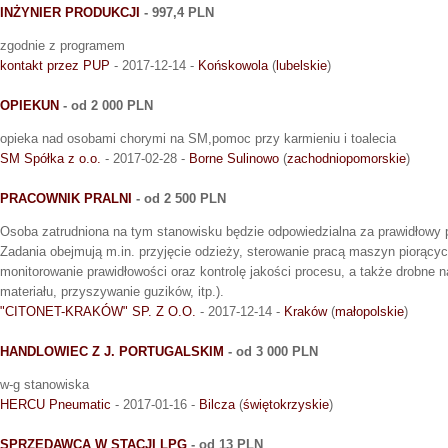
INŻYNIER PRODUKCJI
- 997,4 PLN
zgodnie z programem
kontakt przez PUP
- 2017-12-14 -
Końskowola
(
lubelskie
)
OPIEKUN
- od 2 000 PLN
opieka nad osobami chorymi na SM,pomoc przy karmieniu i toalecia
SM Spółka z o.o.
- 2017-02-28 -
Borne Sulinowo
(
zachodniopomorskie
)
PRACOWNIK PRALNI
- od 2 500 PLN
Osoba zatrudniona na tym stanowisku będzie odpowiedzialna za prawidłowy p
Zadania obejmują m.in. przyjęcie odzieży, sterowanie pracą maszyn piorącyc
monitorowanie prawidłowości oraz kontrolę jakości procesu, a także drobne 
materiału, przyszywanie guzików, itp.).
"CITONET-KRAKÓW" SP. Z O.O.
- 2017-12-14 -
Kraków
(
małopolskie
)
HANDLOWIEC Z J. PORTUGALSKIM
- od 3 000 PLN
w-g stanowiska
HERCU Pneumatic
- 2017-01-16 -
Bilcza
(
świętokrzyskie
)
SPRZEDAWCA W STACJI LPG
- od 13 PLN