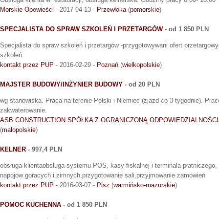
Morskie Opowieści
- 2017-04-13 -
Przewłoka
(
pomorskie
)
SPECJALISTA DO SPRAW SZKOLEŃ I PRZETARGÓW
- od 1 850 PLN
Specjalista do spraw szkoleń i przetargów -przygotowywani ofert przetargow
szkoleń
kontakt przez PUP
- 2016-02-29 -
Poznań
(
wielkopolskie
)
MAJSTER BUDOWY/INŻYNIER BUDOWY
- od 20 PLN
wg stanowiska. Praca na terenie Polski i Niemiec (zjazd co 3 tygodnie). Pra
zakwaterowanie.
ASB CONSTRUCTION SPÓŁKA Z OGRANICZONĄ ODPOWIEDZIALNOŚCI
(
małopolskie
)
KELNER
- 997,4 PLN
obsługa klientaobsługa systemu POS, kasy fiskalnej i terminala płatniczego,
napojow goracych i zimnych,przygotowanie sali,przyjmowanie zamowień
kontakt przez PUP
- 2016-03-07 -
Pisz
(
warmińsko-mazurskie
)
POMOC KUCHENNA
- od 1 850 PLN