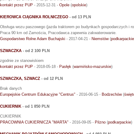
kontakt przez PUP
- 2015-12-31 -
Opole
(
opolskie
)
KIEROWCA CIĄGNIKA ROLNICZEGO
- od 13 PLN
Obsługa wozu paszowego (jazda traktorem po budynkach gospodarczych i ro
Praca 90 km od Zamościa, Pracodawca zapewnia zakwaterowanie.
Gospodarstwo Rolne Adam Buchajski
- 2017-04-21 -
Niemstów
(
podkarpackie
SZWACZKA
- od 2 100 PLN
zgodnie ze stanowiskiem
kontakt przez PUP
- 2018-05-18 -
Pasłęk
(
warmińsko-mazurskie
)
SZWACZKA, SZWACZ
- od 12 PLN
Brak danych
Europejskie Centrum Edukacyjne "Centrus"
- 2016-06-15 -
Bodzechów
(
święt
CUKIERNIK
- od 1 850 PLN
CUKIERNIK
PRACOWNIA CUKIERNICZA "MARTA"
- 2016-09-05 -
Pilzno
(
podkarpackie
)