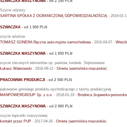
SZWACZKA MASZYNOWA
- od 2 100 PLN
Szycie odzieży
SARTINA SPÓŁKA Z OGRANICZONĄ ODPOWIEDZIALNOŚCIĄ
- 2018-01-1
SZWACZKA
- od 1 850 PLN
szycie wózków
TOMASZ GONERA Ręczna auto-myjnia samochodowa
- 2016-04-07 -
Wierzb
SZWACZKA MASZYNOWA
- od 1 850 PLN
szycie zleconych elementów np. pasków, torebek. Stębnowanie
Łukasz Walerowski
- 2016-09-12 -
Orneta
(
warmińsko-mazurskie
)
PRACOWNIK PRODUKCJI
- od 2 500 PLN
pakowanie gotowego produktu wychodzącego z taśmy produkcyjnej
MANPOWERGROUP Sp. z o.o.
- 2018-01-18 -
Brodnica
(
kujawsko-pomorski
SZWACZKA MASZYNOWA
- od 2 000 PLN
szycie tapicerki maszynowej
kontakt przez PUP
- 2017-04-26 -
Orneta
(
warmińsko-mazurskie
)