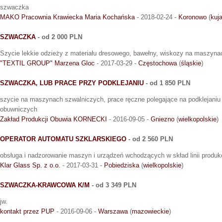
szwaczka
MAKO Pracownia Krawiecka Maria Kochańska
- 2018-02-24 -
Koronowo
(
kuj
SZWACZKA
- od 2 000 PLN
Szycie lekkie odzieży z materiału dresowego, bawełny, wiskozy na maszyna
"TEXTIL GROUP" Marzena Gloc
- 2017-03-29 -
Częstochowa
(
śląskie
)
SZWACZKA, LUB PRACE PRZY PODKLEJANIU
- od 1 850 PLN
szycie na maszynach szwalniczych, prace ręczne polegające na podklejani
obuwniczych
Zakład Produkcji Obuwia KORNECKI
- 2016-09-05 -
Gniezno
(
wielkopolskie
)
OPERATOR AUTOMATU SZKLARSKIEGO
- od 2 560 PLN
obsługa i nadzorowanie maszyn i urządzeń wchodzących w skład linii produ
Klar Glass Sp. z o.o.
- 2017-03-31 -
Pobiedziska
(
wielkopolskie
)
SZWACZKA-KRAWCOWA K/M
- od 3 349 PLN
jw.
kontakt przez PUP
- 2016-09-06 -
Warszawa
(
mazowieckie
)