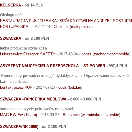
KELNERKA
- od 14 PLN
Obsługa gości
RESTAURACJA PUB "CIŻEMKA" SPÓŁKA CYWILNA ANDRZEJ POSTUPAL
POSTUPALSKA
- 2017-11-14 -
Chełmek
(
małopolskie
)
SZWACZKA
- od 2 100 PLN
lekka produkcja szwalnicza
Łukaszewicz Grzegorz SAFETY
- 2017-10-04 -
Łobez
(
zachodniopomorskie
)
ASYSTENT NAUCZYCIELA PRZEDSZKOLA + ST PO WER
- 997,4 PLN
-Pomoc przy prowadzeniu zajęć dydaktycznych,-Organizowanie zabaw z dzie
karmieniu dzieci.
kontakt przez PUP
- 2017-07-20 -
Łódź
(
łódzkie
)
SZWACZKA -TAPICERKA MEBLOWA
- 2 000 - 3 000 PLN
samodzielne szycie pokrowców meblowych
MAG-EW Ewa Nastaj
- 2016-09-27 -
Barczewo
(
warmińsko-mazurskie
)
SZWACZKA(NR 1088)
- od 2 100 PLN