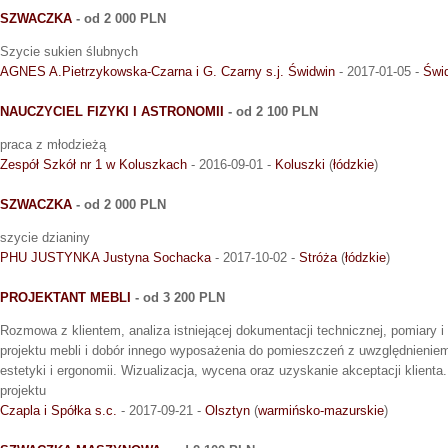
SZWACZKA
- od 2 000 PLN
Szycie sukien ślubnych
AGNES A.Pietrzykowska-Czarna i G. Czarny s.j. Świdwin
- 2017-01-05 -
Świ
NAUCZYCIEL FIZYKI I ASTRONOMII
- od 2 100 PLN
praca z młodzieżą
Zespół Szkół nr 1 w Koluszkach
- 2016-09-01 -
Koluszki
(
łódzkie
)
SZWACZKA
- od 2 000 PLN
szycie dzianiny
PHU JUSTYNKA Justyna Sochacka
- 2017-10-02 -
Stróża
(
łódzkie
)
PROJEKTANT MEBLI
- od 3 200 PLN
Rozmowa z klientem, analiza istniejącej dokumentacji technicznej, pomiary 
projektu mebli i dobór innego wyposażenia do pomieszczeń z uwzględnieniem
estetyki i ergonomii. Wizualizacja, wycena oraz uzyskanie akceptacji klienta.
projektu
Czapla i Spółka s.c.
- 2017-09-21 -
Olsztyn
(
warmińsko-mazurskie
)