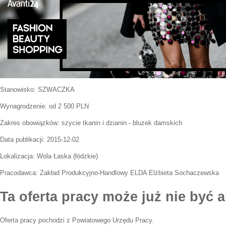
Stanowisko:
SZWACZKA
Wynagrodzenie: od 2 500 PLN
Zakres obowiązków:
szycie tkanin i dzianin - bluzek damskich
Data publikacji:
2015-12-02
Lokalizacja:
Wola Łaska
(
łódzkie
)
Pracodawca:
Zakład Produkcyjno-Handlowy ELDA Elżbieta Sochaczewska
Ta oferta pracy może już nie być a
Oferta pracy pochodzi z Powiatowego Urzędu Pracy.