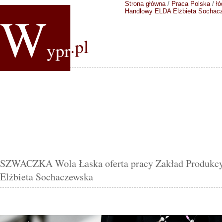
Strona główna
/
Praca Polska
/
łó
W
Handlowy ELDA Elżbieta Sochac
.pl
ypr
SZWACZKA Wola Łaska oferta pracy Zakład Produk
Elżbieta Sochaczewska