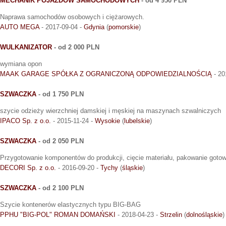
MECHANIK POJAZDÓW SAMOCHODOWYCH
- od 4 950 PLN
Naprawa samochodów osobowych i ciężarowych.
AUTO MEGA
- 2017-09-04 -
Gdynia
(
pomorskie
)
WULKANIZATOR
- od 2 000 PLN
wymiana opon
MAAK GARAGE SPÓŁKA Z OGRANICZONĄ ODPOWIEDZIALNOŚCIĄ
- 20
SZWACZKA
- od 1 750 PLN
szycie odzieży wierzchniej damskiej i męskiej na maszynach szwalniczych
IPACO Sp. z o.o.
- 2015-11-24 -
Wysokie
(
lubelskie
)
SZWACZKA
- od 2 050 PLN
Przygotowanie komponentów do produkcji, cięcie materiału, pakowanie goto
DECORI Sp. z o.o.
- 2016-09-20 -
Tychy
(
śląskie
)
SZWACZKA
- od 2 100 PLN
Szycie kontenerów elastycznych typu BIG-BAG
PPHU "BIG-POL" ROMAN DOMAŃSKI
- 2018-04-23 -
Strzelin
(
dolnośląskie
)