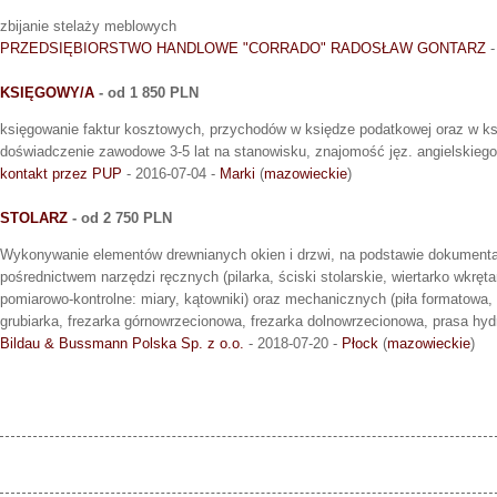
zbijanie stelaży meblowych
PRZEDSIĘBIORSTWO HANDLOWE "CORRADO" RADOSŁAW GONTARZ
-
KSIĘGOWY/A
- od 1 850 PLN
księgowanie faktur kosztowych, przychodów w księdze podatkowej oraz w k
doświadczenie zawodowe 3-5 lat na stanowisku, znajomość jęz. angielskie
kontakt przez PUP
- 2016-07-04 -
Marki
(
mazowieckie
)
STOLARZ
- od 2 750 PLN
Wykonywanie elementów drewnianych okien i drzwi, na podstawie dokumentac
pośrednictwem narzędzi ręcznych (pilarka, ściski stolarskie, wiertarko wkrętar
pomiarowo-kontrolne: miary, kątowniki) oraz mechanicznych (piła formatowa, 
grubiarka, frezarka górnowrzecionowa, frezarka dolnowrzecionowa, prasa hydra
Bildau & Bussmann Polska Sp. z o.o.
- 2018-07-20 -
Płock
(
mazowieckie
)