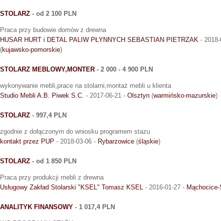
STOLARZ
- od 2 100 PLN
Praca przy budowie domów z drewna
HUSAR HURT i DETAL PALIW PŁYNNYCH SEBASTIAN PIETRZAK
- 2018-
(
kujawsko-pomorskie
)
STOLARZ MEBLOWY,MONTER
- 2 000 - 4 900 PLN
wykonywanie mebli,prace na stolarni,montaż mebli u klienta
Studio Mebli A.B. Piwek S.C.
- 2017-06-21 -
Olsztyn
(
warmińsko-mazurskie
)
STOLARZ
- 997,4 PLN
zgodnie z dołączonym do wniosku programem stazu
kontakt przez PUP
- 2018-03-06 -
Rybarzowice
(
śląskie
)
STOLARZ
- od 1 850 PLN
Praca przy produkcji mebli z drewna
Usługowy Zakład Stolarski "KSEL" Tomasz KSEL
- 2016-01-27 -
Mąchocice-S
ANALITYK FINANSOWY
- 1 017,4 PLN