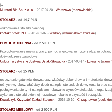
jw
Muratori Bis Sp. z o. o.
- 2017-04-20 -
Warszawa
(
mazowieckie
)
STOLARZ
- od 14,7 PLN
wykonywanie stolarki okiennej
kontakt przez PUP
- 2019-01-07 -
Warkały
(
warmińsko-mazurskie
)
POMOC KUCHENNA
- od 2 500 PLN
Przygotowywanie miejsca pracy, pomoc w gotowaniu i przyrządzaniu potraw
doświadczenie zawodowe
Usługi Turystyczne Justyna Dziak-Głowacka
- 2017-03-17 -
Łuknajno
(
warmiń
STOLARZ
- od 15 PLN
rozpoznanie gatunków drewna oraz wlaściwy dobór drewna i materiałów dre
różnych wyrobów; właściwy dobór narzędzi stolarskich do wykonania prac sto
posługiwania się tymi narzędziami; okuwanie wyrobów stolarskich; organizac
wykonania stolarki okiennej i drzwiowej; dbanie o czystość i porządek;
Kowalczyk Krzysztof Zakład Stolarski
- 2016-10-10 -
Chrząstowice
(
opolskie
)
STOLARZ MEBLOWY
- od 2 000 PLN