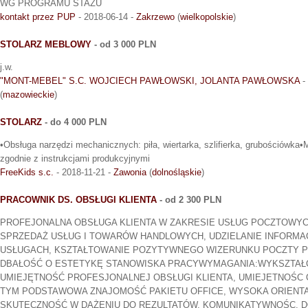
WG PROGRAMU STAŻU
kontakt przez PUP
- 2018-06-14 -
Zakrzewo
(
wielkopolskie
)
STOLARZ MEBLOWY
- od 3 000 PLN
j.w.
"MONT-MEBEL" S.C. WOJCIECH PAWŁOWSKI, JOLANTA PAWŁOWSKA
-
(
mazowieckie
)
STOLARZ
- do 4 000 PLN
•Obsługa narzędzi mechanicznych: piła, wiertarka, szlifierka, grubościówka•
zgodnie z instrukcjami produkcyjnymi
FreeKids s.c.
- 2018-11-21 -
Zawonia
(
dolnośląskie
)
PRACOWNIK DS. OBSŁUGI KLIENTA
- od 2 300 PLN
PROFEJONALNA OBSŁUGA KLIENTA W ZAKRESIE USŁUG POCZTOWYC
SPRZEDAŻ USŁUG I TOWARÓW HANDLOWYCH, UDZIELANIE INFORMA
USŁUGACH, KSZTAŁTOWANIE POZYTYWNEGO WIZERUNKU POCZTY PO
DBAŁOŚĆ O ESTETYKĘ STANOWISKA PRACYWYMAGANIA:WYKSZTAŁC
UMIEJĘTNOŚĆ PROFESJONALNEJ OBSŁUGI KLIENTA, UMIEJETNOŚC
TYM PODSTAWOWA ZNAJOMOŚĆ PAKIETU OFFICE, WYSOKA ORIENTAC
SKUTECZNOŚĆ W DĄŻENIU DO REZULTATÓW, KOMUNIKATYWNOŚC, 