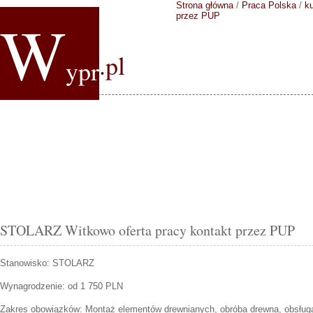
Strona główna
/
Praca Polska
/
k
W
przez PUP
.pl
ypr
STOLARZ Witkowo oferta pracy kontakt przez PUP
Stanowisko:
STOLARZ
Wynagrodzenie: od 1 750 PLN
Zakres obowiązków:
Montaż elementów drewnianych, obróba drewna, obsług