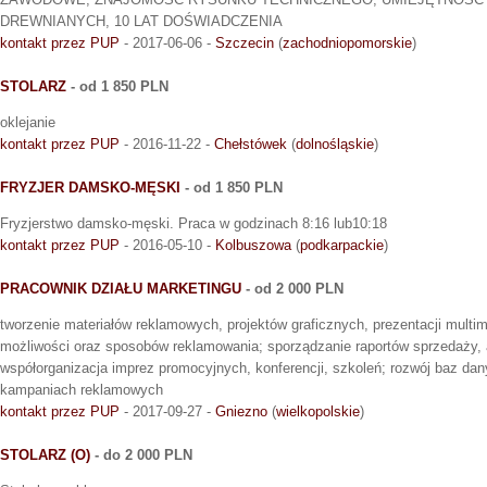
DREWNIANYCH, 10 LAT DOŚWIADCZENIA
kontakt przez PUP
- 2017-06-06 -
Szczecin
(
zachodniopomorskie
)
STOLARZ
- od 1 850 PLN
oklejanie
kontakt przez PUP
- 2016-11-22 -
Chełstówek
(
dolnośląskie
)
FRYZJER DAMSKO-MĘSKI
- od 1 850 PLN
Fryzjerstwo damsko-męski. Praca w godzinach 8:16 lub10:18
kontakt przez PUP
- 2016-05-10 -
Kolbuszowa
(
podkarpackie
)
PRACOWNIK DZIAŁU MARKETINGU
- od 2 000 PLN
tworzenie materiałów reklamowych, projektów graficznych, prezentacji multi
możliwości oraz sposobów reklamowania; sporządzanie raportów sprzedaży, 
współorganizacja imprez promocyjnych, konferencji, szkoleń; rozwój baz da
kampaniach reklamowych
kontakt przez PUP
- 2017-09-27 -
Gniezno
(
wielkopolskie
)
STOLARZ (O)
- do 2 000 PLN