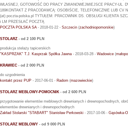
WŁASNEJ, GOTOWOŚĆ DO PRACY ZMIANOWEJMIEJSCE PRACY-UL. D
189KONTAKT Z PRACODAWCĄ: OSOBIŚCIE, TELEFONICZNIE LUB CV NA E-
(at) poczta-polska.pl TYTUŁEM: PRACOWNIK DS. OBSŁUGI KLIENTA S
i LM PRZESŁAĆ POCZTĄ
POCZTA POLSKA SA
- 2018-01-22 -
Szczecin
(
zachodniopomorskie
)
STOLARZ
- od 2 100 PLN
produkcja stelaży tapicerskich
"KASPRZAK" T.J. Kasprzak Spółka Jawna
- 2018-03-28 -
Wadowice
(
małopo
KRAWIEC
- od 2 000 PLN
do uzgodnienia
kontakt przez PUP
- 2017-06-01 -
Radom
(
mazowieckie
)
STOLARZ MEBLOWY-POMOCNIK
- od 2 600 PLN
przygotowanie elementów meblowych drewnianych i drewnopochodnych, obr
elementów drewnianych i drewnopochodnych
Zakład Stolarski "STABART" Stanisław Perkowski
- 2017-10-06 -
Gąsówka-O
STOLARZ MEBLOWY
- od 9 000 PLN