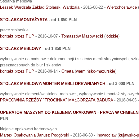
Stolarka meblowa
Leszek Wardzała Zakład Stolarski Wardzała
- 2016-08-22 -
Wierzchosławice
STOLARZ-MONTAŻYSTA
- od 1 850 PLN
prace stolarskie
kontakt przez PUP
- 2016-10-07 -
Tomaszów Mazowiecki
(
łódzkie
)
STOLARZ MEBLOWY
- od 1 850 PLN
wykonywanie na podstawie dokumentacji i szkiców mebli skrzyniowych, szki
przeznaczonych do biur i sklepów
kontakt przez PUP
- 2016-09-14 -
Orneta
(
warmińsko-mazurskie
)
STOLARZ MEBLOWY/MONTER MEBLI DREWNIANYCH
- od 3 000 PLN
wykonywanie elementów stolarki meblowej, wykonywanie i montaż stylowych 
PRACOWNIA RZEŹBY "TROCINKA" MAŁGORZATA BADURA
- 2018-04-05 
OPERATOR MASZYNY DO KLEJENIA OPAKOWAŃ - PRACA W CHMIELNIK
PLN
klejenie opakowań kartonowych
Martex Opakowania Janusz Podgórski
- 2016-06-30 -
Inowrocław
(
kujawsko-