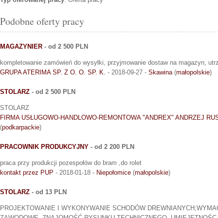
Podobne oferty pracy
MAGAZYNIER
- od 2 500 PLN
kompletowanie zamówień do wysyłki, przyjmowanie dostaw na magazyn, ut
GRUPA ATERIMA SP. Z O. O. SP. K.
- 2018-09-27 -
Skawina
(
małopolskie
)
STOLARZ
- od 2 500 PLN
STOLARZ
FIRMA USŁUGOWO-HANDLOWO-REMONTOWA "ANDREX" ANDRZEJ RUS
(
podkarpackie
)
PRACOWNIK PRODUKCYJNY
- od 2 200 PLN
praca przy produkcji pozespołów do bram ,do rolet
kontakt przez PUP
- 2018-01-18 -
Niepołomice
(
małopolskie
)
STOLARZ
- od 13 PLN
PROJEKTOWANIE I WYKONYWANIE SCHODÓW DREWNIANYCH;WYMAG
ZAWODOWE, ZNAJOMOŚĆ RYSUNKU TECHNICZNEGO, UMIEJĘTNOŚ