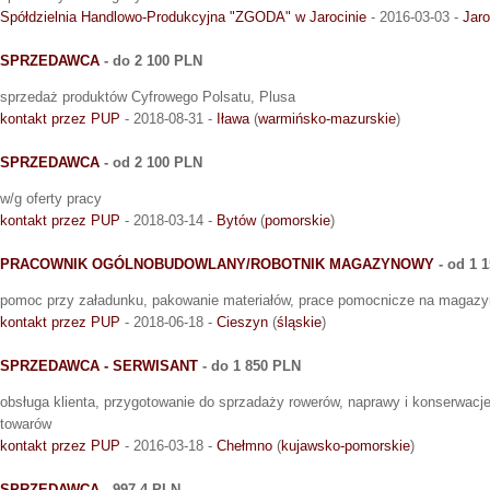
Spółdzielnia Handlowo-Produkcyjna "ZGODA" w Jarocinie
- 2016-03-03 -
Jaro
SPRZEDAWCA
- do 2 100 PLN
sprzedaż produktów Cyfrowego Polsatu, Plusa
kontakt przez PUP
- 2018-08-31 -
Iława
(
warmińsko-mazurskie
)
SPRZEDAWCA
- od 2 100 PLN
w/g oferty pracy
kontakt przez PUP
- 2018-03-14 -
Bytów
(
pomorskie
)
PRACOWNIK OGÓLNOBUDOWLANY/ROBOTNIK MAGAZYNOWY
- od 1 
pomoc przy załadunku, pakowanie materiałów, prace pomocnicze na magazy
kontakt przez PUP
- 2018-06-18 -
Cieszyn
(
śląskie
)
SPRZEDAWCA - SERWISANT
- do 1 850 PLN
obsługa klienta, przygotowanie do sprzadaży rowerów, naprawy i konserwacj
towarów
kontakt przez PUP
- 2016-03-18 -
Chełmno
(
kujawsko-pomorskie
)
SPRZEDAWCA
- 997,4 PLN