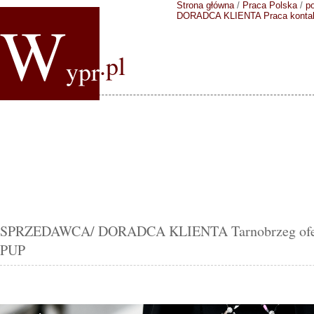
Strona główna
/
Praca Polska
/
p
W
DORADCA KLIENTA
Praca konta
.pl
ypr
SPRZEDAWCA/ DORADCA KLIENTA Tarnobrzeg oferta
PUP