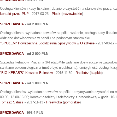
Obsługa klientów i kasy fiskalnej, dbanie o czystość na stanowisku pracy, dz
kontakt przez PUP
- 2017-03-23 -
Płock
(
mazowieckie
)
SPRZEDAWCA
- od 2 000 PLN
Obsługa klienta, wykładanie towarów na półki, ważenie, obsługa kasy fiskaln
widziane doświadczenie w handlu na podobnym stanowisku.
"SPOŁEM" Powszechna Spółdzielnia Spożywców w Olsztynie
- 2017-08-17 
SPRZEDAWCA
- od 2 000 PLN
Sprzedaż kebabów. Praca na 3/4 etatuMile widziane doświadczenie zawodow
sanitarno-epidemiologiczna (może być nieaktualna), umiejętność obsługi kasy
"BIG KEBAB'S" Kawalec Bolesław
- 2015-11-30 -
Racibórz
(
śląskie
)
SPRZEDAWCA
- od 1 000 PLN
Obsługa klientów, wykładanie towarów na półki, utrzymywanie czystości na m
09.00, 12.00-16.00; kontakt osobisty i telefoniczy z pracodawcą w godz. 10-
Tomasz Sałusz
- 2017-11-13 -
Przewłoka
(
pomorskie
)
SPRZEDAWCA
- 997,4 PLN