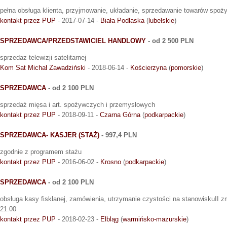
pełna obsługa klienta, przyjmowanie, układanie, sprzedawanie towarów spo
kontakt przez PUP
- 2017-07-14 -
Biała Podlaska
(
lubelskie
)
SPRZEDAWCA/PRZEDSTAWICIEL HANDLOWY
- od 2 500 PLN
sprzedaz telewizji satelitarnej
Kom Sat Michał Zawadziński
- 2018-06-14 -
Kościerzyna
(
pomorskie
)
SPRZEDAWCA
- od 2 100 PLN
sprzedaż mięsa i art. spożywczych i przemysłowych
kontakt przez PUP
- 2018-09-11 -
Czarna Górna
(
podkarpackie
)
SPRZEDAWCA- KASJER (STAŻ)
- 997,4 PLN
zgodnie z programem stażu
kontakt przez PUP
- 2016-06-02 -
Krosno
(
podkarpackie
)
SPRZEDAWCA
- od 2 100 PLN
obsługa kasy fisklanej, zamówienia, utrzymanie czystości na stanowiskuII z
21.00
kontakt przez PUP
- 2018-02-23 -
Elbląg
(
warmińsko-mazurskie
)