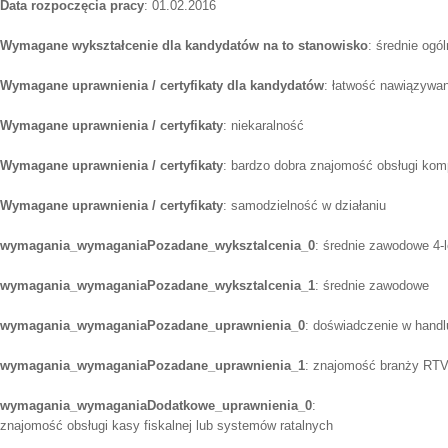
Data rozpoczęcia pracy
: 01.02.2016
Wymagane wykształcenie dla kandydatów na to stanowisko
: średnie ogó
Wymagane uprawnienia / certyfikaty dla kandydatów
: łatwość nawiązywa
Wymagane uprawnienia / certyfikaty
: niekaralność
Wymagane uprawnienia / certyfikaty
: bardzo dobra znajomość obsługi kom
Wymagane uprawnienia / certyfikaty
: samodzielność w działaniu
wymagania_wymaganiaPozadane_wyksztalcenia_0
: średnie zawodowe 4-l
wymagania_wymaganiaPozadane_wyksztalcenia_1
: średnie zawodowe
wymagania_wymaganiaPozadane_uprawnienia_0
: doświadczenie w handl
wymagania_wymaganiaPozadane_uprawnienia_1
: znajomość branży RTV
wymagania_wymaganiaDodatkowe_uprawnienia_0
:
znajomość obsługi kasy fiskalnej lub systemów ratalnych