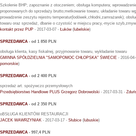
Szkolenie BHP; zapoznanie z otoczeniem; obsługa komputera; wprowadzenie
proponowanych do sprzedaży brutto;metkowanie towaru; układanie towaru wg 
prowadzenie zeszytu rejestru temperatur(lodówek,chłodni,zamrażarek); obsłu
towaru oraz sprzedaż, dbanie o czystość w miejscu pracy,-mycie szyb,zmyw
kontakt przez PUP
- 2017-03-07 -
Łuków
(
lubelskie
)
SPRZEDAWCA
- od 1 850 PLN
obsługa klienta, kasy fiskalnej, przyjmowanie towaru, wykładanie towaru
GMINNA SPÓŁDZIELNIA "SAMOPOMOC CHŁOPSKA" ŚWIECIE
- 2016-04-
pomorskie
)
SPRZEDAWCA
- od 2 400 PLN
sprzedaż art. spożywczo przemysłowych
Przedsiębiorstwo Handlowe PLUS Grzegorz Dobrowolski
- 2017-03-31 -
Zduń
SPRZEDAWCA
- od 2 350 PLN
oBSŁUGA KLIENTÓW RESTAURACJI
JACEK WAWRZYNIAK
- 2017-03-17 -
Słubice
(
lubuskie
)
SPRZEDAWCA
- 997,4 PLN