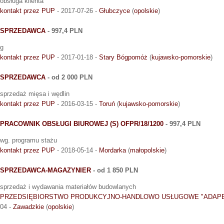
obsługa klienta
kontakt przez PUP
- 2017-07-26 -
Głubczyce
(
opolskie
)
SPRZEDAWCA
- 997,4 PLN
g
kontakt przez PUP
- 2017-01-18 -
Stary Bógpomóż
(
kujawsko-pomorskie
)
SPRZEDAWCA
- od 2 000 PLN
sprzedaż mięsa i wędlin
kontakt przez PUP
- 2016-03-15 -
Toruń
(
kujawsko-pomorskie
)
PRACOWNIK OBSŁUGI BIUROWEJ (S) OFPR/18/1200
- 997,4 PLN
wg. programu stażu
kontakt przez PUP
- 2018-05-14 -
Mordarka
(
małopolskie
)
SPRZEDAWCA-MAGAZYNIER
- od 1 850 PLN
sprzedaż i wydawania materiałów budowlanych
PRZEDSIĘBIORSTWO PRODUKCYJNO-HANDLOWO USŁUGOWE "ADAPB
04 -
Zawadzkie
(
opolskie
)