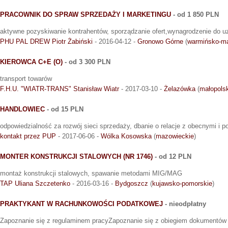
PRACOWNIK DO SPRAW SPRZEDAŻY I MARKETINGU
- od 1 850 PLN
aktywne pozyskiwanie kontrahentów, sporządzanie ofert,wynagrodzenie do u
PHU PAL DREW Piotr Żabiński
- 2016-04-12 -
Gronowo Górne
(
warmińsko-ma
KIEROWCA C+E (O)
- od 3 300 PLN
transport towarów
F.H.U. "WIATR-TRANS" Stanisław Wiatr
- 2017-03-10 -
Żelazówka
(
małopols
HANDLOWIEC
- od 15 PLN
odpowiedzialność za rozwój sieci sprzedaży, dbanie o relacje z obecnymi i po
kontakt przez PUP
- 2017-06-06 -
Wólka Kosowska
(
mazowieckie
)
MONTER KONSTRUKCJI STALOWYCH (NR 1746)
- od 12 PLN
montaż konstrukcji stalowych, spawanie metodami MIG/MAG
TAP Uliana Szczetenko
- 2016-03-16 -
Bydgoszcz
(
kujawsko-pomorskie
)
PRAKTYKANT W RACHUNKOWOŚCI PODATKOWEJ
- nieodpłatny
Zapoznanie się z regulaminem pracyZapoznanie się z obiegiem dokumentów 