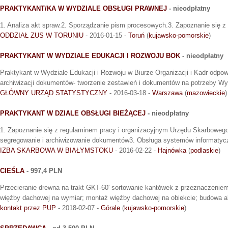
PRAKTYKANT/KA W WYDZIALE OBSŁUGI PRAWNEJ
- nieodpłatny
1. Analiza akt spraw.2. Sporządzanie pism procesowych.3. Zapoznanie się 
ODDZIAŁ ZUS W TORUNIU
- 2016-01-15 -
Toruń
(
kujawsko-pomorskie
)
PRAKTYKANT W WYDZIALE EDUKACJI I ROZWOJU BOK
- nieodpłatny
Praktykant w Wydziale Edukacji i Rozwoju w Biurze Organizacji i Kadr odpow
archiwizacji dokumentów- tworzenie zestawień i dokumentów na potrzeby Wy
GŁÓWNY URZĄD STATYSTYCZNY
- 2016-03-18 -
Warszawa
(
mazowieckie
)
PRAKTYKANT W DZIALE OBSŁUGI BIEŻĄCEJ
- nieodpłatny
1. Zapoznanie się z regulaminem pracy i organizacyjnym Urzędu Skarboweg
segregowanie i archiwizowanie dokumentów3. Obsługa systemów informaty
IZBA SKARBOWA W BIAŁYMSTOKU
- 2016-02-22 -
Hajnówka
(
podlaskie
)
CIEŚLA
- 997,4 PLN
Przecieranie drewna na trakt GKT-60' sortowanie kantówek z przeznaczenie
więźby dachowej na wymiar; montaż więźby dachowej na obiekcie; budowa a
kontakt przez PUP
- 2018-02-07 -
Górale
(
kujawsko-pomorskie
)