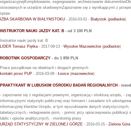
organizacyjnejKompletowanie, segregowanie, archiwizowanie dokumentówOb
stosowanych w urzędzie skarbowymZapoznanie się z wynikającymi z przepis
spraw
IZBA SKARBOWA W BIAŁYMSTOKU
- 2016-03-01 -
Białystok
(
podlaskie
)
INSTRUKTOR NAUKI JAZDY KAT. B
- od 3 100 PLN
Instruktor nauki jazdy kat. B
LIDER Tomasz Piętka
- 2017-09-13 -
Wysokie Mazowieckie
(
podlaskie
)
ROBOTNIK GOSPODARCZY
- do 1 850 PLN
Prace porządkowe na obiektach i drogach gminnych
kontakt przez PUP
- 2016-03-08 -
Łosice
(
mazowieckie
)
PRAKTYKANT W LUBUSKIM OŚRODKU BADAŃ REGIONALNYCH
- nieod
- zapoznanie się z regulacjami prawnymi, organizacją i strukturą urzędu, - z
informacyjnymi statystyki publicznej oraz formami i zasadami ich udostępnia
informacyjnej klientów Urzędu, w tym wyszukiwanie danych statystycznych, 
tabelarycznych,- redagowanie pism, - pomoc przy opracowywaniu publikacji 
tablic i opisów analitycznych, - monitoring prasy
URZĄD STATYSTYCZNY W ZIELONEJ GÓRZE
- 2016-03-15 -
Zielona Góra