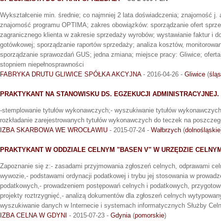
Wykształcenie min. średnie; co najmniej 2 lata doświadczenia; znajomość j. 
znajomość programu OPTIMA; zakres obowiązków: sporządzanie ofert sprzed
zagranicznego klienta w zakresie sprzedaży wyrobów; wystawianie faktur i
gotówkowej; sporządzanie raportów sprzedaży; analiza kosztów, monitorowani
sporządzanie sprawozdań GUS; jedna zmiana; miejsce pracy: Gliwice; ofert
stopniem niepełnosprawności
FABRYKA DRUTU GLIWICE SPÓŁKA AKCYJNA
- 2016-04-26 -
Gliwice
(
śląs
PRAKTYKANT NA STANOWISKU DS. EGZEKUCJI ADMINISTRACYJNEJ.
-stemplowanie tytułów wykonawczych;- wyszukiwanie tytułów wykonawczych d
rozkładanie zarejestrowanych tytułów wykonawczych do teczek na poszczegó
IZBA SKARBOWA WE WROCŁAWIU
- 2015-07-24 -
Wałbrzych
(
dolnośląskie
PRAKTYKANT W ODDZIALE CELNYM "BASEN V" W URZĘDZIE CELNYM
Zapoznanie się z:- zasadami przyjmowania zgłoszeń celnych, odprawami cel
wywozie,- podstawami ordynacji podatkowej i trybu jej stosowania w prowad
podatkowych,- prowadzeniem postępowań celnych i podatkowych, przygotow
projekty roztrzygnięć,- analizą dokumentów dla zgłoszeń celnych wytypowany
wyszukiwanie danych w Internecie i systemach informatycznych Służby Celn
IZBA CELNA W GDYNI
- 2015-07-23 -
Gdynia
(
pomorskie
)