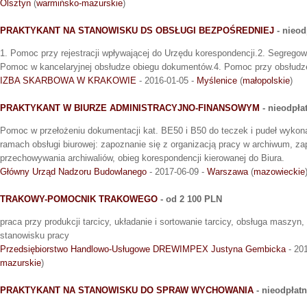
Olsztyn
(
warmińsko-mazurskie
)
PRAKTYKANT NA STANOWISKU DS OBSŁUGI BEZPOŚREDNIEJ
- nieod
1. Pomoc przy rejestracji wpływającej do Urzędu korespondencji.2. Segregow
Pomoc w kancelaryjnej obsłudze obiegu dokumentów.4. Pomoc przy obsłudze
IZBA SKARBOWA W KRAKOWIE
- 2016-01-05 -
Myślenice
(
małopolskie
)
PRAKTYKANT W BIURZE ADMINISTRACYJNO-FINANSOWYM
- nieodpła
Pomoc w przełożeniu dokumentacji kat. BE50 i B50 do teczek i pudeł wyko
ramach obsługi biurowej: zapoznanie się z organizacją pracy w archiwum, z
przechowywania archiwaliów, obieg korespondencji kierowanej do Biura.
Główny Urząd Nadzoru Budowlanego
- 2017-06-09 -
Warszawa
(
mazowieckie
TRAKOWY-POMOCNIK TRAKOWEGO
- od 2 100 PLN
praca przy produkcji tarcicy, układanie i sortowanie tarcicy, obsługa maszyn
stanowisku pracy
Przedsiębiorstwo Handlowo-Usługowe DREWIMPEX Justyna Gembicka
- 20
mazurskie
)
PRAKTYKANT NA STANOWISKU DO SPRAW WYCHOWANIA
- nieodpłat