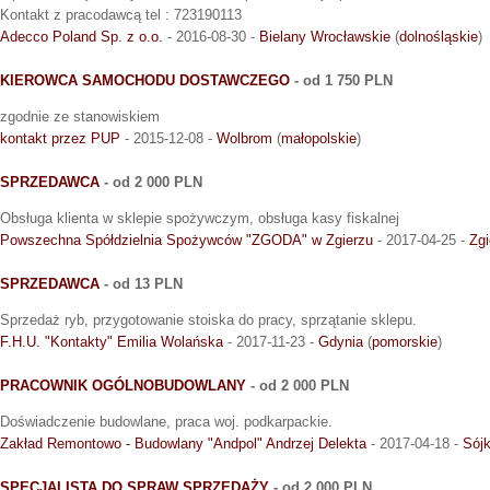
Kontakt z pracodawcą tel : 723190113
Adecco Poland Sp. z o.o.
- 2016-08-30 -
Bielany Wrocławskie
(
dolnośląskie
)
KIEROWCA SAMOCHODU DOSTAWCZEGO
- od 1 750 PLN
zgodnie ze stanowiskiem
kontakt przez PUP
- 2015-12-08 -
Wolbrom
(
małopolskie
)
SPRZEDAWCA
- od 2 000 PLN
Obsługa klienta w sklepie spożywczym, obsługa kasy fiskalnej
Powszechna Spółdzielnia Spożywców "ZGODA" w Zgierzu
- 2017-04-25 -
Zgi
SPRZEDAWCA
- od 13 PLN
Sprzedaż ryb, przygotowanie stoiska do pracy, sprzątanie sklepu.
F.H.U. "Kontakty" Emilia Wolańska
- 2017-11-23 -
Gdynia
(
pomorskie
)
PRACOWNIK OGÓLNOBUDOWLANY
- od 2 000 PLN
Doświadczenie budowlane, praca woj. podkarpackie.
Zakład Remontowo - Budowlany "Andpol" Andrzej Delekta
- 2017-04-18 -
Sój
SPECJALISTA DO SPRAW SPRZEDAŻY
- od 2 000 PLN