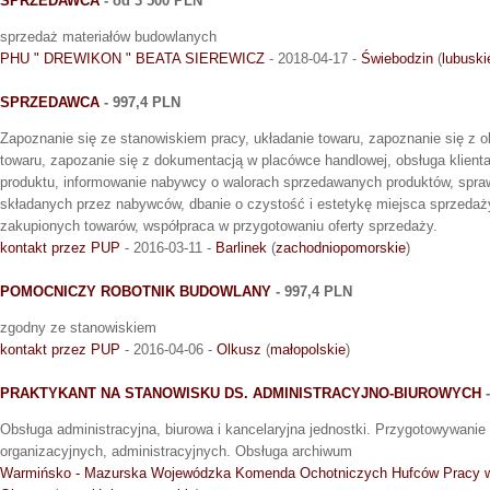
SPRZEDAWCA
- od 3 500 PLN
sprzedaż materiałów budowlanych
PHU " DREWIKON " BEATA SIEREWICZ
- 2018-04-17 -
Świebodzin
(
lubuski
SPRZEDAWCA
- 997,4 PLN
Zapoznanie się ze stanowiskiem pracy, układanie towaru, zapoznanie się z ob
towaru, zapozanie się z dokumentacją w placówce handlowej, obsługa klien
produktu, informowanie nabywcy o walorach sprzedawanych produktów, spra
składanych przez nabywców, dbanie o czystość i estetykę miejsca sprzedaży,
zakupionych towarów, współpraca w przygotowaniu oferty sprzedaży.
kontakt przez PUP
- 2016-03-11 -
Barlinek
(
zachodniopomorskie
)
POMOCNICZY ROBOTNIK BUDOWLANY
- 997,4 PLN
zgodny ze stanowiskiem
kontakt przez PUP
- 2016-04-06 -
Olkusz
(
małopolskie
)
PRAKTYKANT NA STANOWISKU DS. ADMINISTRACYJNO-BIUROWYCH
-
Obsługa administracyjna, biurowa i kancelaryjna jednostki. Przygotowywani
organizacyjnych, administracyjnych. Obsługa archiwum
Warmińsko - Mazurska Wojewódzka Komenda Ochotniczych Hufców Pracy w