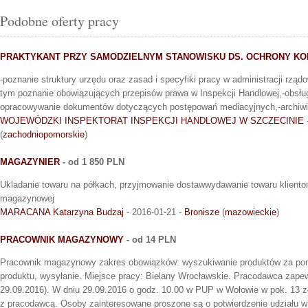
Podobne oferty pracy
PRAKTYKANT PRZY SAMODZIELNYM STANOWISKU DS. OCHRONY K
-poznanie struktury urzędu oraz zasad i specyfiki pracy w administracji rządo
tym poznanie obowiązujących przepisów prawa w Inspekcji Handlowej,-obsług
opracowywanie dokumentów dotyczących postępowań mediacyjnych,-archiw
WOJEWÓDZKI INSPEKTORAT INSPEKCJI HANDLOWEJ W SZCZECINIE
(
zachodniopomorskie
)
MAGAZYNIER
- od 1 850 PLN
Ukladanie towaru na półkach, przyjmowanie dostawwydawanie towaru klient
magazynowej
MARACANA Katarzyna Budzaj
- 2016-01-21 -
Bronisze
(
mazowieckie
)
PRACOWNIK MAGAZYNOWY
- od 14 PLN
Pracownik magazynowy zakres obowiązków: wyszukiwanie produktów za po
produktu, wysyłanie. Miejsce pracy: Bielany Wrocławskie. Pracodawca zapew
29.09.2016). W dniu 29.09.2016 o godz. 10.00 w PUP w Wołowie w pok. 13 z
z pracodawcą. Osoby zainteresowane proszone są o potwierdzenie udziału 