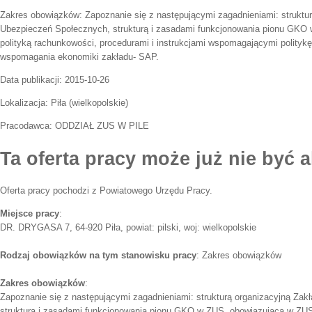
Zakres obowiązków:
Zapoznanie się z następującymi zagadnieniami: struktu
Ubezpieczeń Społecznych, strukturą i zasadami funkcjonowania pionu GKO
polityką rachunkowości, procedurami i instrukcjami wspomagającymi polity
wspomagania ekonomiki zakładu- SAP.
Data publikacji:
2015-10-26
Lokalizacja:
Piła
(
wielkopolskie
)
Pracodawca:
ODDZIAŁ ZUS W PILE
Ta oferta pracy może już nie być a
Oferta pracy pochodzi z Powiatowego Urzędu Pracy.
Miejsce pracy
:
DR. DRYGASA 7, 64-920 Piła, powiat: pilski, woj: wielkopolskie
Rodzaj obowiązków na tym stanowisku pracy
: Zakres obowiązków
Zakres obowiązków
:
Zapoznanie się z następującymi zagadnieniami: strukturą organizacyjną Za
strukturą i zasadami funkcjonowania pionu GKO w ZUS, obowiązującą w ZUS