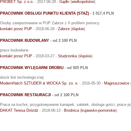
PROBET Sp. z o.o.
- 2017-06-28 -
Gądki
(
wielkopolskie
)
PRACOWNIK OBSŁUGI PUNKTU KLIENTA (STAŻ)
- 1 017,4 PLN
Osoby zarejestrowane w PUP Zabrze z II profilem pomocy.
kontakt przez PUP
- 2018-06-28 -
Zabrze
(
śląskie
)
PRACOWNIK BUDOWLANY
- od 2 100 PLN
prace budowlane
kontakt przez PUP
- 2018-03-27 -
Studzionka
(
śląskie
)
PRACOWNIK WYLĘGARNI DROBIU
- od 925 PLN
dozór linii technologicznej
ModernHatch SZTUDER & WOCKA Sp. zo. o.
- 2016-05-30 -
Magnuszowice
PRACOWNIK RESTAURACJI
- od 2 100 PLN
Praca na kuchni, przygotowywanie kanapek, sałatek, obsługa gości, prace po
DAKAT Teresa Dróżdż
- 2018-06-13 -
Brodnica
(
kujawsko-pomorskie
)