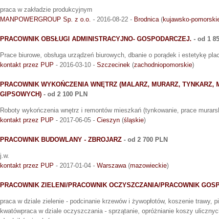
praca w zakładzie produkcyjnym
MANPOWERGROUP Sp. z o.o.
- 2016-08-22 -
Brodnica
(
kujawsko-pomorski
PRACOWNIK OBSŁUGI ADMINISTRACYJNO- GOSPODARCZEJ.
- od 1 8
Prace biurowe, obsługa urządzeń biurowych, dbanie o porądek i estetykę pla
kontakt przez PUP
- 2016-03-10 -
Szczecinek
(
zachodniopomorskie
)
PRACOWNIK WYKOŃCZENIA WNĘTRZ (MALARZ, MURARZ, TYNKARZ,
GIPSOWYCH)
- od 2 100 PLN
Roboty wykończenia wnętrz i remontów mieszkań (tynkowanie, prace murarski
kontakt przez PUP
- 2017-06-05 -
Cieszyn
(
śląskie
)
PRACOWNIK BUDOWLANY - ZBROJARZ
- od 2 700 PLN
j.w.
kontakt przez PUP
- 2017-01-04 -
Warszawa
(
mazowieckie
)
PRACOWNIK ZIELENI/PRACOWNIK OCZYSZCZANIA/PRACOWNIK GOS
praca w dziale zielenie - podcinanie krzewów i żywopłotów, koszenie trawy, 
kwatówpraca w dziale oczyszczania - sprzątanie, opróżnianie koszy uliczny