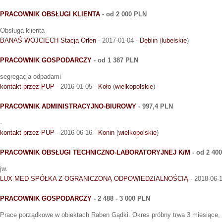
PRACOWNIK OBSŁUGI KLIENTA
- od 2 000 PLN
Obsługa klienta
BANAŚ WOJCIECH Stacja Orlen
- 2017-01-04 -
Dęblin
(
lubelskie
)
PRACOWNIK GOSPODARCZY
- od 1 387 PLN
segregacja odpadami
kontakt przez PUP
- 2016-01-05 -
Koło
(
wielkopolskie
)
PRACOWNIK ADMINISTRACYJNO-BIUROWY
- 997,4 PLN
-
kontakt przez PUP
- 2016-06-16 -
Konin
(
wielkopolskie
)
PRACOWNIK OBSŁUGI TECHNICZNO-LABORATORYJNEJ K/M
- od 2 40
jw.
LUX MED SPÓŁKA Z OGRANICZONĄ ODPOWIEDZIALNOŚCIĄ
- 2018-06-
PRACOWNIK GOSPODARCZY
- 2 488 - 3 000 PLN
Prace porządkowe w obiektach Raben Gądki. Okres próbny trwa 3 miesiące, 