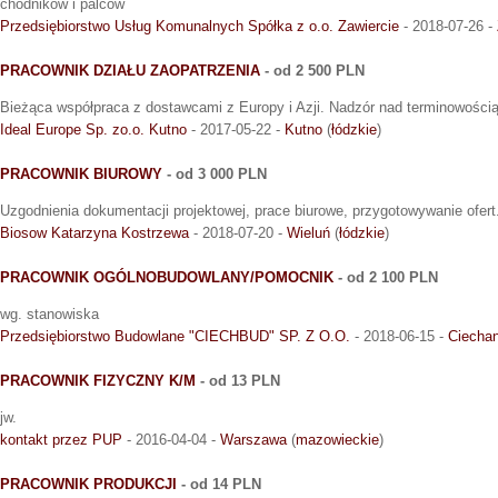
chodników i palców
Przedsiębiorstwo Usług Komunalnych Spółka z o.o. Zawiercie
- 2018-07-26 -
PRACOWNIK DZIAŁU ZAOPATRZENIA
- od 2 500 PLN
Bieżąca współpraca z dostawcami z Europy i Azji. Nadzór nad terminowości
Ideal Europe Sp. zo.o. Kutno
- 2017-05-22 -
Kutno
(
łódzkie
)
PRACOWNIK BIUROWY
- od 3 000 PLN
Uzgodnienia dokumentacji projektowej, prace biurowe, przygotowywanie ofert
Biosow Katarzyna Kostrzewa
- 2018-07-20 -
Wieluń
(
łódzkie
)
PRACOWNIK OGÓLNOBUDOWLANY/POMOCNIK
- od 2 100 PLN
wg. stanowiska
Przedsiębiorstwo Budowlane "CIECHBUD" SP. Z O.O.
- 2018-06-15 -
Ciecha
PRACOWNIK FIZYCZNY K/M
- od 13 PLN
jw.
kontakt przez PUP
- 2016-04-04 -
Warszawa
(
mazowieckie
)
PRACOWNIK PRODUKCJI
- od 14 PLN