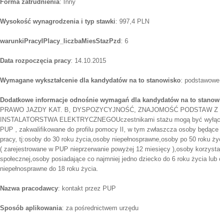
Forma zatrudnienia
: Inny
Wysokość wynagrodzenia i typ stawki
: 997,4 PLN
warunkiPracyIPlacy_liczbaMiesStazPzd
: 6
Data rozpoczęcia pracy
: 14.10.2015
Wymagane wykształcenie dla kandydatów na to stanowisko
: podstawowe
Dodatkowe informacje odnośnie wymagań dla kandydatów na to stanow
PRAWO JAZDY KAT. B, DYSPOZYCYJNOŚĆ, ZNAJOMOŚĆ PODSTAW 
INSTALATORSTWA ELEKTRYCZNEGOUczestnikami stażu mogą być wyłączni
PUP , zakwalifikowane do profilu pomocy II, w tym zwłaszcza osoby będące 
pracy, tj:osoby do 30 roku życia,osoby niepełnosprawne,osoby po 50 roku ży
( zarejestrowane w PUP nieprzerwanie powyżej 12 miesięcy ),osoby korzyst
społecznej,osoby posiadające co najmniej jedno dziecko do 6 roku życia lub 
niepełnosprawne do 18 roku życia.
Nazwa pracodawcy
: kontakt przez PUP
Sposób aplikowania
: za pośrednictwem urzędu