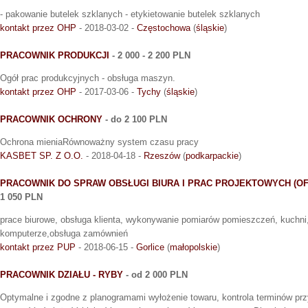
- pakowanie butelek szklanych - etykietowanie butelek szklanych
kontakt przez OHP
- 2018-03-02 -
Częstochowa
(
śląskie
)
PRACOWNIK PRODUKCJI
- 2 000 - 2 200 PLN
Ogół prac produkcyjnych - obsługa maszyn.
kontakt przez OHP
- 2017-03-06 -
Tychy
(
śląskie
)
PRACOWNIK OCHRONY
- do 2 100 PLN
Ochrona mieniaRównoważny system czasu pracy
KASBET SP. Z O.O.
- 2018-04-18 -
Rzeszów
(
podkarpackie
)
PRACOWNIK DO SPRAW OBSŁUGI BIURA I PRAC PROJEKTOWYCH (OF
1 050 PLN
prace biurowe, obsługa klienta, wykonywanie pomiarów pomieszczeń, kuchni,
komputerze,obsługa zamównień
kontakt przez PUP
- 2018-06-15 -
Gorlice
(
małopolskie
)
PRACOWNIK DZIAŁU - RYBY
- od 2 000 PLN
Optymalne i zgodne z planogramami wyłożenie towaru, kontrola terminów prz