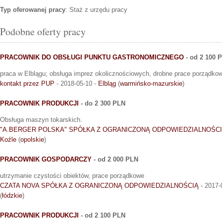
Typ oferowanej pracy
: Staż z urzędu pracy
Podobne oferty pracy
PRACOWNIK DO OBSŁUGI PUNKTU GASTRONOMICZNEGO
- od 2 100 
praca w Elblągu; obsługa imprez okolicznościowych, drobne prace porządk
kontakt przez PUP
- 2018-05-10 -
Elbląg
(
warmińsko-mazurskie
)
PRACOWNIK PRODUKCJI
- do 2 300 PLN
Obsługa maszyn tokarskich.
"A.BERGER POLSKA" SPÓŁKA Z OGRANICZONĄ ODPOWIEDZIALNOŚC
Koźle
(
opolskie
)
PRACOWNIK GOSPODARCZY
- od 2 000 PLN
utrzymanie czystości obiektów, prace porządkowe
CZATA NOVA SPÓŁKA Z OGRANICZONĄ ODPOWIEDZIALNOŚCIĄ
- 2017-
(
łódzkie
)
PRACOWNIK PRODUKCJI
- od 2 100 PLN