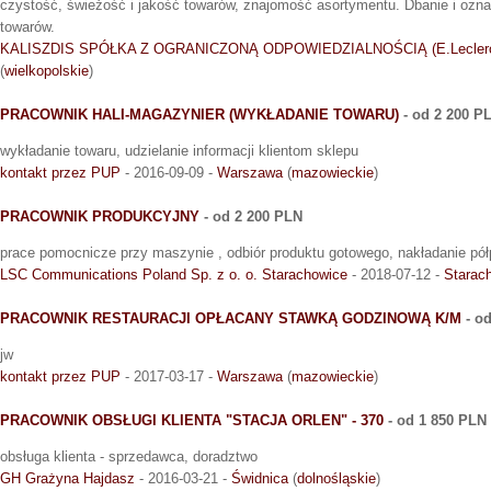
czystość, świeżość i jakość towarów, znajomość asortymentu. Dbanie i ozn
towarów.
KALISZDIS SPÓŁKA Z OGRANICZONĄ ODPOWIEDZIALNOŚCIĄ (E.Lecler
(
wielkopolskie
)
PRACOWNIK HALI-MAGAZYNIER (WYKŁADANIE TOWARU)
- od 2 200 P
wykładanie towaru, udzielanie informacji klientom sklepu
kontakt przez PUP
- 2016-09-09 -
Warszawa
(
mazowieckie
)
PRACOWNIK PRODUKCYJNY
- od 2 200 PLN
prace pomocnicze przy maszynie , odbiór produktu gotowego, nakładanie pó
LSC Communications Poland Sp. z o. o. Starachowice
- 2018-07-12 -
Starac
PRACOWNIK RESTAURACJI OPŁACANY STAWKĄ GODZINOWĄ K/M
- o
jw
kontakt przez PUP
- 2017-03-17 -
Warszawa
(
mazowieckie
)
PRACOWNIK OBSŁUGI KLIENTA "STACJA ORLEN" - 370
- od 1 850 PLN
obsługa klienta - sprzedawca, doradztwo
GH Grażyna Hajdasz
- 2016-03-21 -
Świdnica
(
dolnośląskie
)