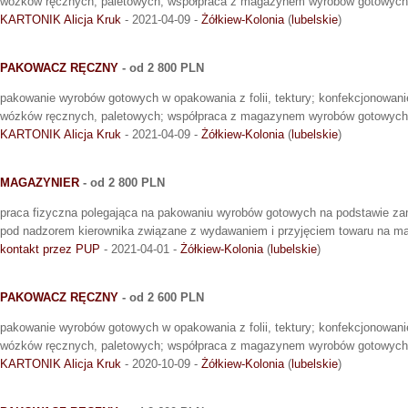
wózków ręcznych, paletowych; współpraca z magazynem wyrobów gotowych i
KARTONIK Alicja Kruk
- 2021-04-09 -
Żółkiew-Kolonia
(
lubelskie
)
PAKOWACZ RĘCZNY
- od 2 800 PLN
pakowanie wyrobów gotowych w opakowania z folii, tektury; konfekcjonowani
wózków ręcznych, paletowych; współpraca z magazynem wyrobów gotowych i
KARTONIK Alicja Kruk
- 2021-04-09 -
Żółkiew-Kolonia
(
lubelskie
)
MAGAZYNIER
- od 2 800 PLN
praca fizyczna polegająca na pakowaniu wyrobów gotowych na podstawie zam
pod nadzorem kierownika związane z wydawaniem i przyjęciem towaru na m
kontakt przez PUP
- 2021-04-01 -
Żółkiew-Kolonia
(
lubelskie
)
PAKOWACZ RĘCZNY
- od 2 600 PLN
pakowanie wyrobów gotowych w opakowania z folii, tektury; konfekcjonowani
wózków ręcznych, paletowych; współpraca z magazynem wyrobów gotowych i
KARTONIK Alicja Kruk
- 2020-10-09 -
Żółkiew-Kolonia
(
lubelskie
)