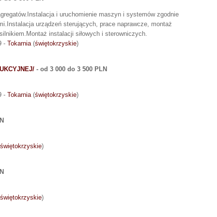
agregatów.Instalacja i uruchomienie maszyn i systemów zgodnie
mi.Instalacja urządzeń sterujących, prace naprawcze, montaż
ilnikiem.Montaż instalacji siłowych i sterowniczych.
9 -
Tokarnia
(
świętokrzyskie
)
DUKCYJNEJ/
- od 3 000 do 3 500 PLN
9 -
Tokarnia
(
świętokrzyskie
)
LN
świętokrzyskie
)
LN
świętokrzyskie
)