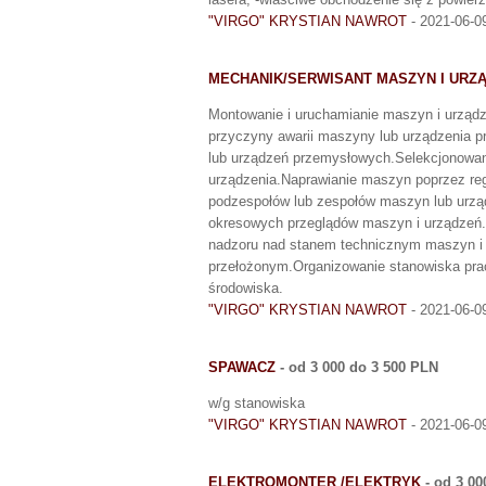
"VIRGO" KRYSTIAN NAWROT
- 2021-06-0
MECHANIK/SERWISANT MASZYN I UR
Montowanie i uruchamianie maszyn i urząd
przyczyny awarii maszyny lub urządzenia
lub urządzeń przemysłowych.Selekcjonowan
urządzenia.Naprawianie maszyn poprzez reg
podzespołów lub zespołów maszyn lub urz
okresowych przeglądów maszyn i urządzeń
nadzoru nad stanem technicznym maszyn i
przełożonym.Organizowanie stanowiska prac
środowiska.
"VIRGO" KRYSTIAN NAWROT
- 2021-06-0
SPAWACZ
- od 3 000 do 3 500 PLN
w/g stanowiska
"VIRGO" KRYSTIAN NAWROT
- 2021-06-0
ELEKTROMONTER /ELEKTRYK
- od 3 00