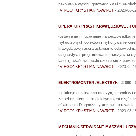
pakowanie wyrobu gotowego,-właściwe obcho
"VIRGO" KRYSTIAN NAWROT
- 2020-08-1
OPERATOR PRASY KRAWĘDZIOWEJ I U
-ustawianie i mocowanie narzędzi,-zadbani
wytworzonych obiektów i wykonywanie korek
krawędziowej\lasera ustawianie odpowiednic
diagnostyka,-programowanie maszyny cnc je
lasera, -właściwe obchodzenie się z powier
"VIRGO" KRYSTIAN NAWROT
- 2020-08-1
ELEKTROMONTER /ELEKTRYK
- 2 600 -
Instalacja elektryczna maszyn, zespołów i 
ze schematem- listą elektrycznymi częścia
oświetlenia.Diagnoza systemów sterowania s
"VIRGO" KRYSTIAN NAWROT
- 2020-08-1
MECHANIK/SERWISANT MASZYN I UR