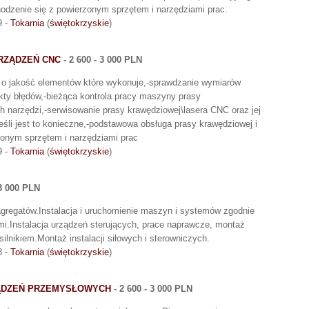
dzenie się z powierzonym sprzętem i narzędziami prac.
9 -
Tokarnia
(
świętokrzyskie
)
RZĄDZEŃ CNC
- 2 600 - 3 000 PLN
e o jakość elementów które wykonuje,-sprawdzanie wymiarów
ty błędów,-bieżąca kontrola pracy maszyny prasy
h narzędzi,-serwisowanie prasy krawędziowej\lasera CNC oraz jej
śli jest to konieczne,-podstawowa obsługa prasy krawędziowej i
zonym sprzętem i narzędziami prac
9 -
Tokarnia
(
świętokrzyskie
)
 3 000 PLN
agregatów.Instalacja i uruchomienie maszyn i systemów zgodnie
mi.Instalacja urządzeń sterujących, prace naprawcze, montaż
ilnikiem.Montaż instalacji siłowych i sterowniczych.
8 -
Tokarnia
(
świętokrzyskie
)
ZĄDZEŃ PRZEMYSŁOWYCH
- 2 600 - 3 000 PLN