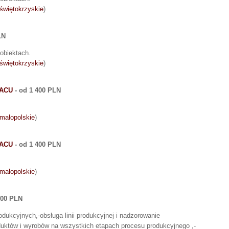
świętokrzyskie
)
LN
obiektach.
świętokrzyskie
)
LACU
- od 1 400 PLN
małopolskie
)
LACU
- od 1 400 PLN
małopolskie
)
 000 PLN
ukcyjnych,-obsługa linii produkcyjnej i nadzorowanie
duktów i wyrobów na wszystkich etapach procesu produkcyjnego ,-