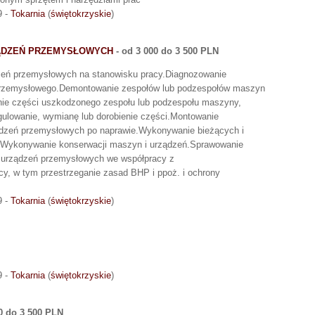
9 -
Tokarnia
(
świętokrzyskie
)
ZĄDZEŃ PRZEMYSŁOWYCH
- od 3 000 do 3 500 PLN
zeń przemysłowych na stanowisku pracy.Diagnozowanie
 przemysłowego.Demontowanie zespołów lub podzespołów maszyn
ie części uszkodzonego zespołu lub podzespołu maszyny,
ulowanie, wymianę lub dorobienie części.Montowanie
ądzeń przemysłowych po naprawie.Wykonywanie bieżących i
.Wykonywanie konserwacji maszyn i urządzeń.Sprawowanie
 urządzeń przemysłowych we współpracy z
y, w tym przestrzeganie zasad BHP i ppoż. i ochrony
9 -
Tokarnia
(
świętokrzyskie
)
9 -
Tokarnia
(
świętokrzyskie
)
0 do 3 500 PLN