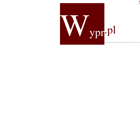
W
.pl
ypr