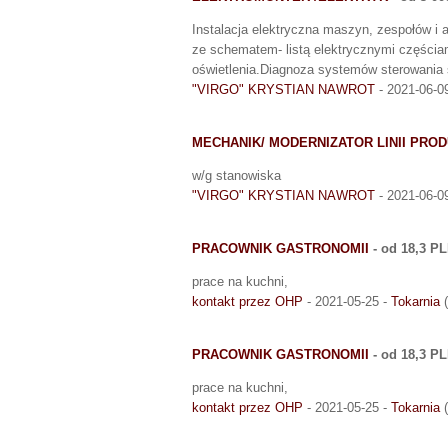
Instalacja elektryczna maszyn, zespołów i 
ze schematem- listą elektrycznymi częścia
oświetlenia.Diagnoza systemów sterowania s
"VIRGO" KRYSTIAN NAWROT
- 2021-06-0
MECHANIK/ MODERNIZATOR LINII PRO
w/g stanowiska
"VIRGO" KRYSTIAN NAWROT
- 2021-06-0
PRACOWNIK GASTRONOMII
- od 18,3 P
prace na kuchni,
kontakt przez OHP
- 2021-05-25 -
Tokarnia
(
PRACOWNIK GASTRONOMII
- od 18,3 P
prace na kuchni,
kontakt przez OHP
- 2021-05-25 -
Tokarnia
(