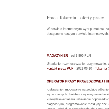
Praca Tokarnia - oferty pracy
W serwisie internetowym wypr.pl możesz z
dostępne w naszym serwisie internetowych
MAGAZYNIER
- od 2 800 PLN
Układanie, rozmieszczanie, przyjmowanie
kontakt przez PUP
- 2021-06-10 -
Tokarnia
(
OPERATOR PRASY KRAWĘDZIOWEJ I U
-ustawianie i mocowanie narzędzi,-zadbani
wytworzonych obiektów i wykonywanie korek
krawędziowej\lasera ustawianie odpowiednic
diagnostyka,-programowanie maszyny cnc je
lasera, -właściwe obchodzenie się z powier