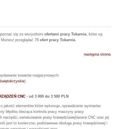
apoznać się ze wszystkimi
ofertami pracy Tokarnia
, które są
. Możesz przeglądać 78
ofert pracy Tokarnia
.
następna strona
, wydawanie towarów magazynowych.
świętokrzyskie
)
RZĄDZEŃ CNC
- od 3 000 do 3 500 PLN
e o jakość elementów które wykonuje,-sprawdzanie wymiarów
ty błędów,-bieżąca kontrola pracy maszyny prasy
h narzędzi,-serwisowanie prasy krawędziowej\lasera CNC oraz jej
śli jest to konieczne,-podstawowa obsługa prasy krawędziowej i
zonym sprzętem i narzędziami prac