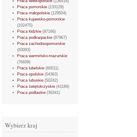
Praca wielkopolskie
(136516)
Praca pomorskie
(133129)
Praca małopolskie
(129504)
Praca kujawsko-pomorskie
(102475)
Praca łódzkie
(97166)
Praca podkarpackie
(87967)
Praca zachodniopomorskie
(83093)
Praca warmińsko-mazurskie
(76609)
Praca lubelskie
(60011)
Praca opolskie
(54363)
Praca lubuskie
(50242)
Praca świętokrzyskie
(41184)
Praca podlaskie
(36341)
Wybierz kraj