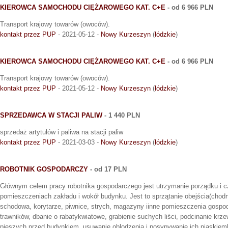
KIEROWCA SAMOCHODU CIĘŻAROWEGO KAT. C+E
- od 6 966 PLN
Transport krajowy towarów (owoców).
kontakt przez PUP
- 2021-05-12 -
Nowy Kurzeszyn
(
łódzkie
)
KIEROWCA SAMOCHODU CIĘŻAROWEGO KAT. C+E
- od 6 966 PLN
Transport krajowy towarów (owoców).
kontakt przez PUP
- 2021-05-12 -
Nowy Kurzeszyn
(
łódzkie
)
SPRZEDAWCA W STACJI PALIW
- 1 440 PLN
sprzedaż artytułów i paliwa na stacji paliw
kontakt przez PUP
- 2021-03-03 -
Nowy Kurzeszyn
(
łódzkie
)
ROBOTNIK GOSPODARCZY
- od 17 PLN
Głównym celem pracy robotnika gospodarczego jest utrzymanie porządku i
pomieszczeniach zakładu i wokół budynku. Jest to sprzątanie obejścia(chodn
schodowa, korytarze, piwnice, strych, magazyny iinne pomieszczenia gospod
trawników, dbanie o rabatykwiatowe, grabienie suchych liści, podcinanie krz
pieszych przed budynkiem, usuwanie oblodzenia i posypywanie ich piaskiem