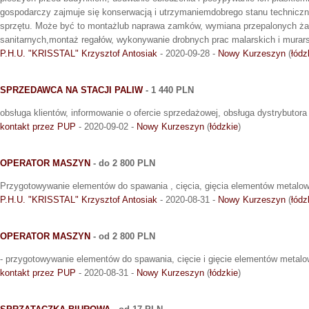
gospodarczy zajmuje się konserwacją i utrzymaniemdobrego stanu techniczn
sprzętu. Może być to montażlub naprawa zamków, wymiana przepalonych ża
sanitarnych,montaż regałów, wykonywanie drobnych prac malarskich i murars
P.H.U. "KRISSTAL" Krzysztof Antosiak
- 2020-09-28 -
Nowy Kurzeszyn
(
łódz
SPRZEDAWCA NA STACJI PALIW
- 1 440 PLN
obsługa klientów, informowanie o ofercie sprzedażowej, obsługa dystrybutora
kontakt przez PUP
- 2020-09-02 -
Nowy Kurzeszyn
(
łódzkie
)
OPERATOR MASZYN
- do 2 800 PLN
Przygotowywanie elementów do spawania , cięcia, gięcia elementów metalo
P.H.U. "KRISSTAL" Krzysztof Antosiak
- 2020-08-31 -
Nowy Kurzeszyn
(
łódz
OPERATOR MASZYN
- od 2 800 PLN
- przygotowywanie elementów do spawania, cięcie i gięcie elementów metal
kontakt przez PUP
- 2020-08-31 -
Nowy Kurzeszyn
(
łódzkie
)