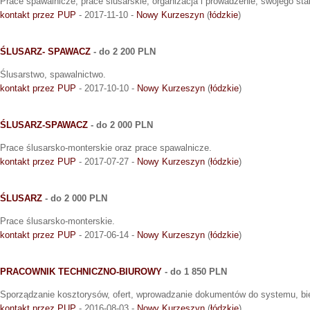
Prace spawalnicze, prace ślusarskie, organizacja i prowadzenie, swojego st
kontakt przez PUP
- 2017-11-10 -
Nowy Kurzeszyn
(
łódzkie
)
ŚLUSARZ- SPAWACZ
- do 2 200 PLN
Ślusarstwo, spawalnictwo.
kontakt przez PUP
- 2017-10-10 -
Nowy Kurzeszyn
(
łódzkie
)
ŚLUSARZ-SPAWACZ
- do 2 000 PLN
Prace ślusarsko-monterskie oraz prace spawalnicze.
kontakt przez PUP
- 2017-07-27 -
Nowy Kurzeszyn
(
łódzkie
)
ŚLUSARZ
- do 2 000 PLN
Prace ślusarsko-monterskie.
kontakt przez PUP
- 2017-06-14 -
Nowy Kurzeszyn
(
łódzkie
)
PRACOWNIK TECHNICZNO-BIUROWY
- do 1 850 PLN
Sporządzanie kosztorysów, ofert, wprowadzanie dokumentów do systemu, bi
kontakt przez PUP
- 2016-08-03 -
Nowy Kurzeszyn
(
łódzkie
)