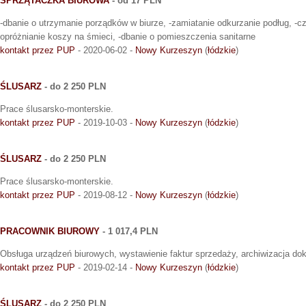
SPRZĄTACZKA BIUROWA
- od 17 PLN
-dbanie o utrzymanie porządków w biurze, -zamiatanie odkurzanie podług, -c
opróżnianie koszy na śmieci, -dbanie o pomieszczenia sanitarne
kontakt przez PUP
- 2020-06-02 -
Nowy Kurzeszyn
(
łódzkie
)
ŚLUSARZ
- do 2 250 PLN
Prace ślusarsko-monterskie.
kontakt przez PUP
- 2019-10-03 -
Nowy Kurzeszyn
(
łódzkie
)
ŚLUSARZ
- do 2 250 PLN
Prace ślusarsko-monterskie.
kontakt przez PUP
- 2019-08-12 -
Nowy Kurzeszyn
(
łódzkie
)
PRACOWNIK BIUROWY
- 1 017,4 PLN
Obsługa urządzeń biurowych, wystawienie faktur sprzedaży, archiwizacja d
kontakt przez PUP
- 2019-02-14 -
Nowy Kurzeszyn
(
łódzkie
)
ŚLUSARZ
- do 2 250 PLN