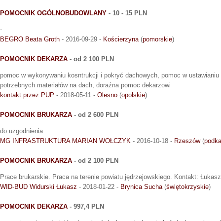
POMOCNIK OGÓLNOBUDOWLANY
- 10 - 15 PLN
-
BEGRO Beata Groth
- 2016-09-29 -
Kościerzyna
(
pomorskie
)
POMOCNIK DEKARZA
- od 2 100 PLN
pomoc w wykonywaniu kosntrukcji i pokryć dachowych, pomoc w ustawianiu 
potrzebnych materiałów na dach, doraźna pomoc dekarzowi
kontakt przez PUP
- 2018-05-11 -
Olesno
(
opolskie
)
POMOCNIK BRUKARZA
- od 2 600 PLN
do uzgodnienia
MG INFRASTRUKTURA MARIAN WOŁCZYK
- 2016-10-18 -
Rzeszów
(
podka
POMOCNIK BRUKARZA
- od 2 100 PLN
Prace brukarskie. Praca na terenie powiatu jędrzejowskiego. Kontakt: Łukasz
WID-BUD Widurski Łukasz
- 2018-01-22 -
Brynica Sucha
(
świętokrzyskie
)
POMOCNIK DEKARZA
- 997,4 PLN