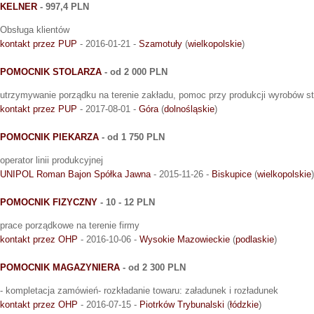
KELNER
- 997,4 PLN
Obsługa klientów
kontakt przez PUP
- 2016-01-21 -
Szamotuły
(
wielkopolskie
)
POMOCNIK STOLARZA
- od 2 000 PLN
utrzymywanie porządku na terenie zakładu, pomoc przy produkcji wyrobów stol
kontakt przez PUP
- 2017-08-01 -
Góra
(
dolnośląskie
)
POMOCNIK PIEKARZA
- od 1 750 PLN
operator linii produkcyjnej
UNIPOL Roman Bajon Spółka Jawna
- 2015-11-26 -
Biskupice
(
wielkopolskie
)
POMOCNIK FIZYCZNY
- 10 - 12 PLN
prace porządkowe na terenie firmy
kontakt przez OHP
- 2016-10-06 -
Wysokie Mazowieckie
(
podlaskie
)
POMOCNIK MAGAZYNIERA
- od 2 300 PLN
- kompletacja zamówień- rozkładanie towaru: załadunek i rozładunek
kontakt przez OHP
- 2016-07-15 -
Piotrków Trybunalski
(
łódzkie
)