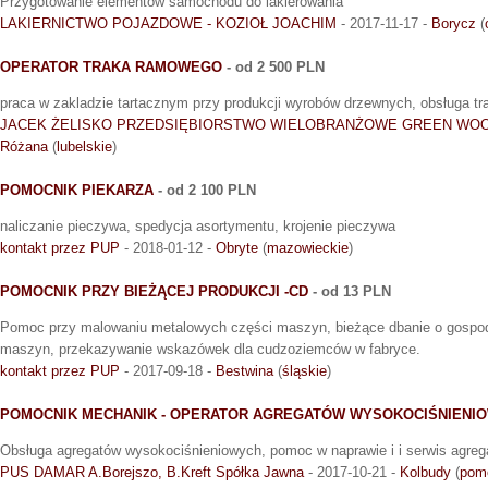
Przygotowanie elementów samochodu do lakierowania
LAKIERNICTWO POJAZDOWE - KOZIOŁ JOACHIM
- 2017-11-17 -
Borycz
(
OPERATOR TRAKA RAMOWEGO
- od 2 500 PLN
praca w zakladzie tartacznym przy produkcji wyrobów drzewnych, obsługa tr
JACEK ŻELISKO PRZEDSIĘBIORSTWO WIELOBRANŻOWE GREEN WO
Różana
(
lubelskie
)
POMOCNIK PIEKARZA
- od 2 100 PLN
naliczanie pieczywa, spedycja asortymentu, krojenie pieczywa
kontakt przez PUP
- 2018-01-12 -
Obryte
(
mazowieckie
)
POMOCNIK PRZY BIEŻĄCEJ PRODUKCJI -CD
- od 13 PLN
Pomoc przy malowaniu metalowych części maszyn, bieżące dbanie o gosp
maszyn, przekazywanie wskazówek dla cudzoziemców w fabryce.
kontakt przez PUP
- 2017-09-18 -
Bestwina
(
śląskie
)
POMOCNIK MECHANIK - OPERATOR AGREGATÓW WYSOKOCIŚNIENI
Obsługa agregatów wysokociśnieniowych, pomoc w naprawie i i serwis agre
PUS DAMAR A.Borejszo, B.Kreft Spółka Jawna
- 2017-10-21 -
Kolbudy
(
pom