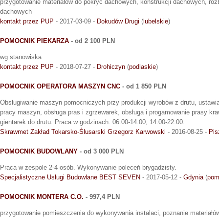
przygotowanie materiałów do pokryć dachowych, konstrukcji dachowych, roz
dachowych
kontakt przez PUP
- 2017-03-09 -
Dokudów Drugi
(
lubelskie
)
POMOCNIK PIEKARZA
- od 2 100 PLN
wg stanowiska
kontakt przez PUP
- 2018-07-27 -
Drohiczyn
(
podlaskie
)
POMOCNIK OPERATORA MASZYN CNC
- od 1 850 PLN
Obsługiwanie maszyn pomocniczych przy produkcji wyrobów z drutu, ustawia
pracy maszyn, obsługa pras i zgrzewarek, obsługa i progamowanie prasy kr
gientarek do drutu. Praca w godzinach: 06:00-14:00, 14:00-22:00.
Skrawmet Zakład Tokarsko-Ślusarski Grzegorz Karwowski
- 2016-08-25 -
Pis
POMOCNIK BUDOWLANY
- od 3 000 PLN
Praca w zespole 2-4 osób. Wykonywanie poleceń brygadzisty.
Specjalistyczne Usługi Budowlane BEST SEVEN
- 2017-05-12 -
Gdynia
(
pom
POMOCNIK MONTERA C.O.
- 997,4 PLN
przygotowanie pomieszczenia do wykonywania instalaci, poznanie materiałó