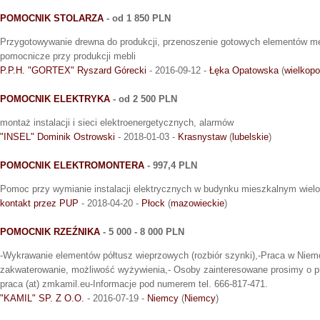
POMOCNIK STOLARZA
- od 1 850 PLN
Przygotowywanie drewna do produkcji, przenoszenie gotowych elementów me
pomocnicze przy produkcji mebli
P.P.H. "GORTEX" Ryszard Górecki
- 2016-09-12 -
Łęka Opatowska
(
wielkopo
POMOCNIK ELEKTRYKA
- od 2 500 PLN
montaż instalacji i sieci elektroenergetycznych, alarmów
"INSEL" Dominik Ostrowski
- 2018-01-03 -
Krasnystaw
(
lubelskie
)
POMOCNIK ELEKTROMONTERA
- 997,4 PLN
Pomoc przy wymianie instalacji elektrycznych w budynku mieszkalnym wielo
kontakt przez PUP
- 2018-04-20 -
Płock
(
mazowieckie
)
POMOCNIK RZEŹNIKA
- 5 000 - 8 000 PLN
-Wykrawanie elementów półtusz wieprzowych (rozbiór szynki),-Praca w Niem
zakwaterowanie, możliwość wyżywienia,- Osoby zainteresowane prosimy o pr
praca (at) zmkamil.eu-Informacje pod numerem tel. 666-817-471.
"KAMIL" SP. Z O.O.
- 2016-07-19 -
Niemcy
(
Niemcy
)