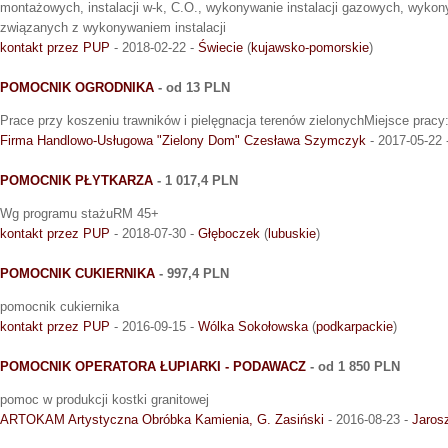
montażowych, instalacji w-k, C.O., wykonywanie instalacji gazowych, wyko
związanych z wykonywaniem instalacji
kontakt przez PUP
- 2018-02-22 -
Świecie
(
kujawsko-pomorskie
)
POMOCNIK OGRODNIKA
- od 13 PLN
Prace przy koszeniu trawników i pielęgnacja terenów zielonychMiejsce pracy:
Firma Handlowo-Usługowa "Zielony Dom" Czesława Szymczyk
- 2017-05-22 
POMOCNIK PŁYTKARZA
- 1 017,4 PLN
Wg programu stażuRM 45+
kontakt przez PUP
- 2018-07-30 -
Głęboczek
(
lubuskie
)
POMOCNIK CUKIERNIKA
- 997,4 PLN
pomocnik cukiernika
kontakt przez PUP
- 2016-09-15 -
Wólka Sokołowska
(
podkarpackie
)
POMOCNIK OPERATORA ŁUPIARKI - PODAWACZ
- od 1 850 PLN
pomoc w produkcji kostki granitowej
ARTOKAM Artystyczna Obróbka Kamienia, G. Zasiński
- 2016-08-23 -
Jaros