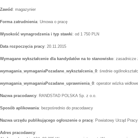
Zawód
: magazynier
Forma zatrudnienia
: Umowa o pracę
Wysokość wynagrodzenia i typ stawki
: od 1 750 PLN
Data rozpoczęcia pracy
: 20.11.2015
Wymagane wykształcenie dla kandydatów na to stanowisko
: zasadnicze
wymagania_wymaganiaPozadane_wyksztalcenia_0
: średnie ogólnokształ
wymagania_wymaganiaPozadane_uprawnienia_0
: operator wózka widłow
Nazwa pracodawcy
: RANDSTAD POLSKA Sp. z o.o.
Sposób aplikowania
: bezpośrednio do pracodawcy
Nazwa urzędu publikującego ogłoszenie o pracę
: Powiatowy Urząd Prac
Adres pracodawcy
: