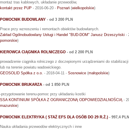
montaż tras kablowych, układanie przewodów,
kontakt przez PUP
- 2016-06-20 -
Poznań
(
wielkopolskie
)
POMOCNIK BUDOWLANY
- od 3 200 PLN
Prace przy wznoszeniu i remontach obiektów budowlanych.
Zakład Ogólnobudowlany Usługi i Handel "BUD-DOM" Janusz Drzeszyński
- 
pomorskie
)
KIEROWCA CIĄGNIKA ROLNICZEGO
- od 2 200 PLN
prowadzenie ciągnika rolniczego z doczepionymi urządzeniami do stabilizacj
lub na terenie powiatu wadowickiego.
GEOSOLID Spółka z o.o.
- 2018-04-11 -
Sosnowice
(
małopolskie
)
POMOCNIK BRUKARZA
- od 1 850 PLN
-przygotowanie terenu-pomoc przy układaniu kostki
SSA KONTINIUM SPÓŁKA Z OGRANICZONĄ ODPOWIEDZIALNOŚCIĄ
- 2
mazurskie
)
POMOCNIK ELEKTRYKA ( STAŻ EFS DLA OSÓB DO 29 R.Ż.)
- 997,4 PL
Nauka układania przewodów elektrycznych i inne