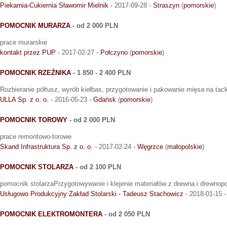
Piekarnia-Cukiernia Sławomir Mielnik
- 2017-09-28 -
Straszyn
(
pomorskie
)
POMOCNIK MURARZA
- od 2 000 PLN
prace murarskie
kontakt przez PUP
- 2017-02-27 -
Połczyno
(
pomorskie
)
POMOCNIK RZEŹNIKA
- 1 850 - 2 400 PLN
Rozbieranie półtusz, wyrób kiełbas, przygotowanie i pakowanie mięsa na ta
ULLA Sp. z o. o.
- 2016-05-23 -
Gdańsk
(
pomorskie
)
POMOCNIK TOROWY
- od 2 000 PLN
prace remontowo-torowe
Skand Infrastruktura Sp. z o. o.
- 2017-02-24 -
Węgrzce
(
małopolskie
)
POMOCNIK STOLARZA
- od 2 100 PLN
pomocnik stolarzaPrzygotowywanie i klejenie materiałów z drewna i drewno
Usługowo Produkcyjny Zakład Stolarski - Tadeusz Stachowicz
- 2018-01-15 
POMOCNIK ELEKTROMONTERA
- od 2 050 PLN