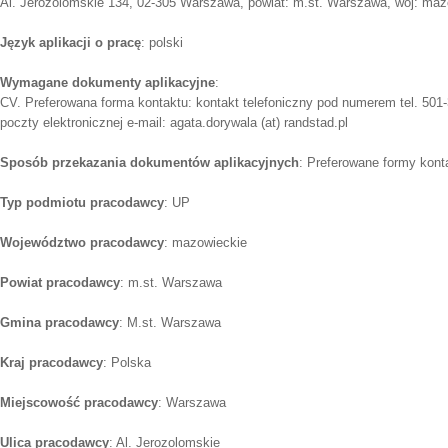
Al. Jerozolomskie 134, 02-305 Warszawa, powiat: m.st. Warszawa, woj: maz
Język aplikacji o pracę
: polski
Wymagane dokumenty aplikacyjne
:
CV. Preferowana forma kontaktu: kontakt telefoniczny pod numerem tel. 501
poczty elektronicznej e-mail: agata.dorywala (at) randstad.pl
Sposób przekazania dokumentów aplikacyjnych
: Preferowane formy konta
Typ podmiotu pracodawcy
: UP
Województwo pracodawcy
: mazowieckie
Powiat pracodawcy
: m.st. Warszawa
Gmina pracodawcy
: M.st. Warszawa
Kraj pracodawcy
: Polska
Miejscowość pracodawcy
: Warszawa
Ulica pracodawcy
: Al. Jerozolomskie