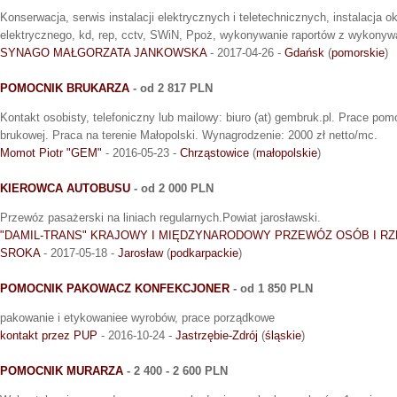
Konserwacja, serwis instalacji elektrycznych i teletechnicznych, instalacja o
elektrycznego, kd, rep, cctv, SWiN, Ppoż, wykonywanie raportów z wykonywa
SYNAGO MAŁGORZATA JANKOWSKA
- 2017-04-26 -
Gdańsk
(
pomorskie
)
POMOCNIK BRUKARZA
- od 2 817 PLN
Kontakt osobisty, telefoniczny lub mailowy: biuro (at) gembruk.pl. Prace pom
brukowej. Praca na terenie Małopolski. Wynagrodzenie: 2000 zł netto/mc.
Momot Piotr "GEM"
- 2016-05-23 -
Chrząstowice
(
małopolskie
)
KIEROWCA AUTOBUSU
- od 2 000 PLN
Przewóz pasażerski na liniach regularnych.Powiat jarosławski.
"DAMIL-TRANS" KRAJOWY I MIĘDZYNARODOWY PRZEWÓZ OSÓB I RZ
SROKA
- 2017-05-18 -
Jarosław
(
podkarpackie
)
POMOCNIK PAKOWACZ KONFEKCJONER
- od 1 850 PLN
pakowanie i etykowaniee wyrobów, prace porządkowe
kontakt przez PUP
- 2016-10-24 -
Jastrzębie-Zdrój
(
śląskie
)
POMOCNIK MURARZA
- 2 400 - 2 600 PLN