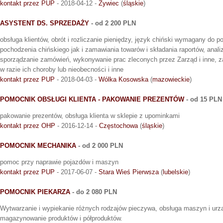
kontakt przez PUP
- 2018-04-12 -
Żywiec
(
śląskie
)
ASYSTENT DS. SPRZEDAŻY
- od 2 200 PLN
obsługa klientów, obrót i rozliczanie pieniędzy, język chiński wymagany do 
pochodzenia chińskiego jak i zamawiania towarów i składania raportów, anal
sporządzanie zamówień, wykonywanie prac zleconych przez Zarząd i inne, 
w razie ich choroby lub nieobecności i inne
kontakt przez PUP
- 2018-04-03 -
Wólka Kosowska
(
mazowieckie
)
POMOCNIK OBSŁUGI KLIENTA - PAKOWANIE PREZENTÓW
- od 15 PLN
pakowanie prezentów, obsługa klienta w sklepie z upominkami
kontakt przez OHP
- 2016-12-14 -
Częstochowa
(
śląskie
)
POMOCNIK MECHANIKA
- od 2 000 PLN
pomoc przy naprawie pojazdów i maszyn
kontakt przez PUP
- 2017-06-07 -
Stara Wieś Pierwsza
(
lubelskie
)
POMOCNIK PIEKARZA
- do 2 080 PLN
Wytwarzanie i wypiekanie różnych rodzajów pieczywa, obsługa maszyn i urz
magazynowanie produktów i półproduktów.