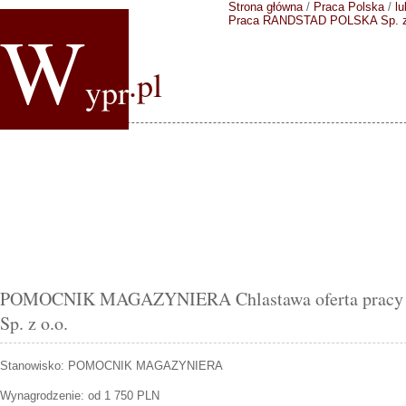
Strona główna
/
Praca Polska
/
lu
W
Praca RANDSTAD POLSKA Sp. z
.pl
ypr
POMOCNIK MAGAZYNIERA Chlastawa oferta pra
Sp. z o.o.
Stanowisko:
POMOCNIK MAGAZYNIERA
Wynagrodzenie: od 1 750 PLN