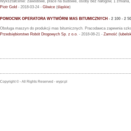
Wykształcenie: zawodowe, prace na budowie, osoby bez nałogów, 1 zmiana, m
Piotr Gold
- 2018-03-24 -
Gliwice
(
śląskie
)
POMOCNIK OPERATORA WYTWÓRNI MAS BITUMICZNYCH
- 2 100 - 2 
Obsługa maszyn do produkcji mas bitumicznych. Pracodawca zapewnia szko
Przedsiębiorstwo Robót Drogowych Sp. z o.o.
- 2018-08-21 -
Zamość
(
lubels
Copyright © - All Rights Reserved - wypr.pl