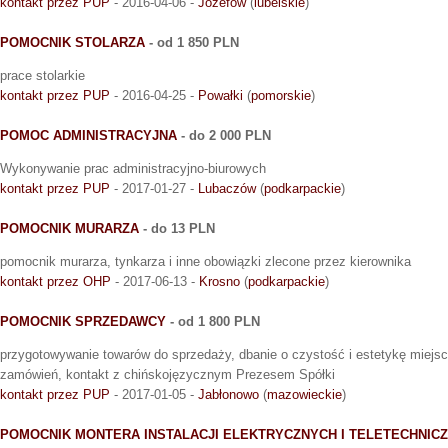
kontakt przez PUP
- 2016-04-06 -
Józefów
(
lubelskie
)
POMOCNIK STOLARZA
- od 1 850 PLN
prace stolarkie
kontakt przez PUP
- 2016-04-25 -
Powałki
(
pomorskie
)
POMOC ADMINISTRACYJNA
- do 2 000 PLN
Wykonywanie prac administracyjno-biurowych
kontakt przez PUP
- 2017-01-27 -
Lubaczów
(
podkarpackie
)
POMOCNIK MURARZA
- do 13 PLN
pomocnik murarza, tynkarza i inne obowiązki zlecone przez kierownika
kontakt przez OHP
- 2017-06-13 -
Krosno
(
podkarpackie
)
POMOCNIK SPRZEDAWCY
- od 1 800 PLN
przygotowywanie towarów do sprzedaży, dbanie o czystość i estetykę miejsca
zamówień, kontakt z chińskojęzycznym Prezesem Spółki
kontakt przez PUP
- 2017-01-05 -
Jabłonowo
(
mazowieckie
)
POMOCNIK MONTERA INSTALACJI ELEKTRYCZNYCH I TELETECHNICZ