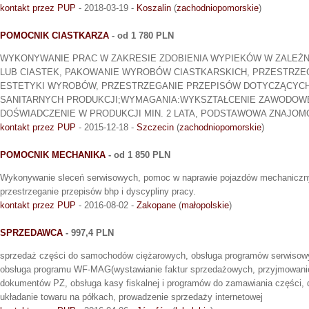
kontakt przez PUP
- 2018-03-19 -
Koszalin
(
zachodniopomorskie
)
POMOCNIK CIASTKARZA
- od 1 780 PLN
WYKONYWANIE PRAC W ZAKRESIE ZDOBIENIA WYPIEKÓW W ZALEŻN
LUB CIASTEK, PAKOWANIE WYROBÓW CIASTKARSKICH, PRZESTRZEG
ESTETYKI WYROBÓW, PRZESTRZEGANIE PRZEPISÓW DOTYCZĄCYCH
SANITARNYCH PRODUKCJI;WYMAGANIA:WYKSZTAŁCENIE ZAWODOWE
DOŚWIADCZENIE W PRODUKCJI MIN. 2 LATA, PODSTAWOWA ZNAJOM
kontakt przez PUP
- 2015-12-18 -
Szczecin
(
zachodniopomorskie
)
POMOCNIK MECHANIKA
- od 1 850 PLN
Wykonywanie sleceń serwisowych, pomoc w naprawie pojazdów mechaniczny
przestrzeganie przepisów bhp i dyscypliny pracy.
kontakt przez PUP
- 2016-08-02 -
Zakopane
(
małopolskie
)
SPRZEDAWCA
- 997,4 PLN
sprzedaż części do samochodów ciężarowych, obsługa programów serwisow
obsługa programu WF-MAG(wystawianie faktur sprzedażowych, przyjmowani
dokumentów PZ, obsługa kasy fiskalnej i programów do zamawiania części, 
układanie towaru na półkach, prowadzenie sprzedaży internetowej