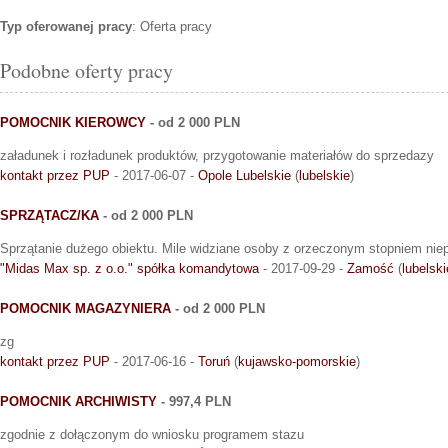
Typ oferowanej pracy
: Oferta pracy
Podobne oferty pracy
POMOCNIK KIEROWCY
- od 2 000 PLN
załadunek i rozładunek produktów, przygotowanie materiałów do sprzedazy
kontakt przez PUP
- 2017-06-07 -
Opole Lubelskie
(
lubelskie
)
SPRZĄTACZ/KA
- od 2 000 PLN
Sprzątanie dużego obiektu. Mile widziane osoby z orzeczonym stopniem nie
"Midas Max sp. z o.o." spółka komandytowa
- 2017-09-29 -
Zamość
(
lubelski
POMOCNIK MAGAZYNIERA
- od 2 000 PLN
zg
kontakt przez PUP
- 2017-06-16 -
Toruń
(
kujawsko-pomorskie
)
POMOCNIK ARCHIWISTY
- 997,4 PLN
zgodnie z dołączonym do wniosku programem stazu