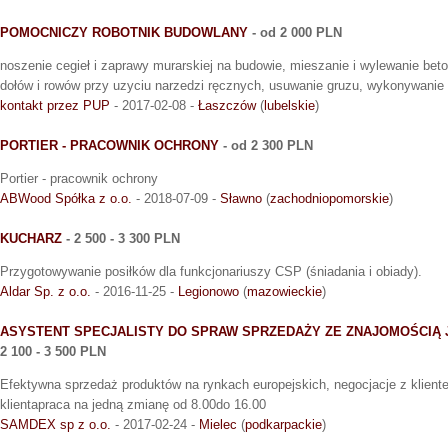
POMOCNICZY ROBOTNIK BUDOWLANY
- od 2 000 PLN
noszenie cegieł i zaprawy murarskiej na budowie, mieszanie i wylewanie beto
dołów i rowów przy uzyciu narzedzi ręcznych, usuwanie gruzu, wykonywanie
kontakt przez PUP
- 2017-02-08 -
Łaszczów
(
lubelskie
)
PORTIER - PRACOWNIK OCHRONY
- od 2 300 PLN
Portier - pracownik ochrony
ABWood Spółka z o.o.
- 2018-07-09 -
Sławno
(
zachodniopomorskie
)
KUCHARZ
- 2 500 - 3 300 PLN
Przygotowywanie posiłków dla funkcjonariuszy CSP (śniadania i obiady).
Aldar Sp. z o.o.
- 2016-11-25 -
Legionowo
(
mazowieckie
)
ASYSTENT SPECJALISTY DO SPRAW SPRZEDAŻY ZE ZNAJOMOŚCIĄ 
2 100 - 3 500 PLN
Efektywna sprzedaż produktów na rynkach europejskich, negocjacje z klient
klientapraca na jedną zmianę od 8.00do 16.00
SAMDEX sp z o.o.
- 2017-02-24 -
Mielec
(
podkarpackie
)