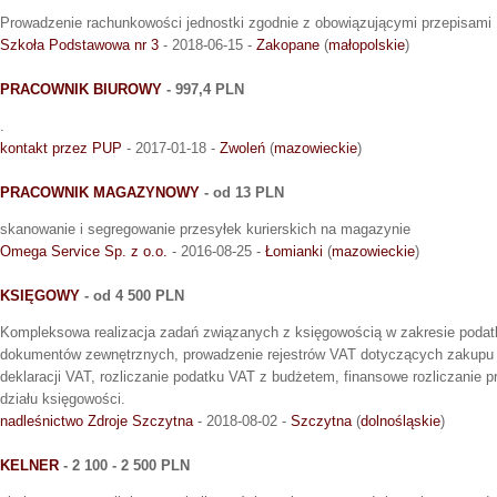
Prowadzenie rachunkowości jednostki zgodnie z obowiązującymi przepisami
Szkoła Podstawowa nr 3
- 2018-06-15 -
Zakopane
(
małopolskie
)
PRACOWNIK BIUROWY
- 997,4 PLN
.
kontakt przez PUP
- 2017-01-18 -
Zwoleń
(
mazowieckie
)
PRACOWNIK MAGAZYNOWY
- od 13 PLN
skanowanie i segregowanie przesyłek kurierskich na magazynie
Omega Service Sp. z o.o.
- 2016-08-25 -
Łomianki
(
mazowieckie
)
KSIĘGOWY
- od 4 500 PLN
Kompleksowa realizacja zadań związanych z księgowością w zakresie podatk
dokumentów zewnętrznych, prowadzenie rejestrów VAT dotyczących zakupu 
deklaracji VAT, rozliczanie podatku VAT z budżetem, finansowe rozliczanie p
działu księgowości.
nadleśnictwo Zdroje Szczytna
- 2018-08-02 -
Szczytna
(
dolnośląskie
)
KELNER
- 2 100 - 2 500 PLN