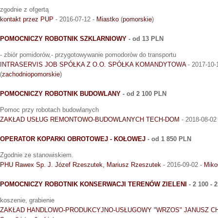
zgodnie z ofgertą
kontakt przez PUP
- 2016-07-12 -
Miastko
(
pomorskie
)
POMOCNICZY ROBOTNIK SZKLARNIOWY
- od 13 PLN
- zbiór pomidorów,- przygotowywanie pomodorów do transportu
INTRASERVIS JOB SPÓŁKA Z O.O. SPÓŁKA KOMANDYTOWA
- 2017-10-
(
zachodniopomorskie
)
POMOCNICZY ROBOTNIK BUDOWLANY
- od 2 100 PLN
Pomoc przy robotach budowlanych
ZAKŁAD USŁUG REMONTOWO-BUDOWLANYCH TECH-DOM
- 2018-08-02
OPERATOR KOPARKI OBROTOWEJ - KOŁOWEJ
- od 1 850 PLN
Zgodnie ze stanowiskiem.
PHU Rawex Sp. J. Józef Rzeszutek, Mariusz Rzeszutek
- 2016-09-02 -
Miko
POMOCNICZY ROBOTNIK KONSERWACJI TERENÓW ZIELENI
- 2 100 - 
koszenie, grabienie
ZAKŁAD HANDLOWO-PRODUKCYJNO-USŁUGOWY "WRZOS" JANUSZ C