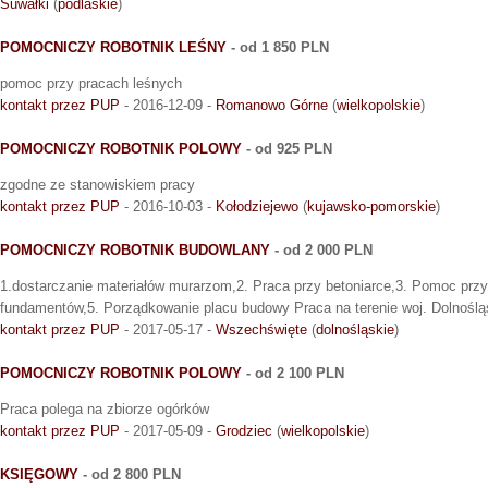
Suwałki
(
podlaskie
)
POMOCNICZY ROBOTNIK LEŚNY
- od 1 850 PLN
pomoc przy pracach leśnych
kontakt przez PUP
- 2016-12-09 -
Romanowo Górne
(
wielkopolskie
)
POMOCNICZY ROBOTNIK POLOWY
- od 925 PLN
zgodne ze stanowiskiem pracy
kontakt przez PUP
- 2016-10-03 -
Kołodziejewo
(
kujawsko-pomorskie
)
POMOCNICZY ROBOTNIK BUDOWLANY
- od 2 000 PLN
1.dostarczanie materiałów murarzom,2. Praca przy betoniarce,3. Pomoc prz
fundamentów,5. Porządkowanie placu budowy Praca na terenie woj. Dolnoślą
kontakt przez PUP
- 2017-05-17 -
Wszechświęte
(
dolnośląskie
)
POMOCNICZY ROBOTNIK POLOWY
- od 2 100 PLN
Praca polega na zbiorze ogórków
kontakt przez PUP
- 2017-05-09 -
Grodziec
(
wielkopolskie
)
KSIĘGOWY
- od 2 800 PLN