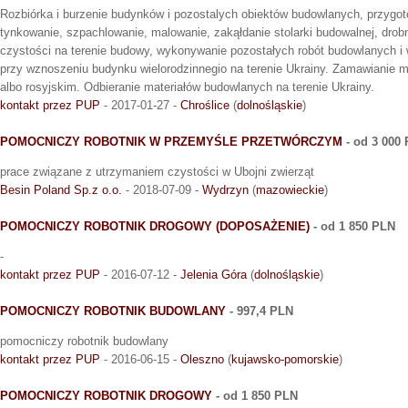
Rozbiórka i burzenie budynków i pozostalych obiektów budowlanych, przygo
tynkowanie, szpachlowanie, malowanie, zakąłdanie stolarki budowalnej, dro
czystości na terenie budowy, wykonywanie pozostałych robót budowlanych
przy wznoszeniu budynku wielorodzinnegio na terenie Ukrainy. Zamawianie m
albo rosyjskim. Odbieranie materiałów budowlanych na terenie Ukrainy.
kontakt przez PUP
- 2017-01-27 -
Chroślice
(
dolnośląskie
)
POMOCNICZY ROBOTNIK W PRZEMYŚLE PRZETWÓRCZYM
- od 3 000
prace związane z utrzymaniem czystości w Ubojni zwierząt
Besin Poland Sp.z o.o.
- 2018-07-09 -
Wydrzyn
(
mazowieckie
)
POMOCNICZY ROBOTNIK DROGOWY (DOPOSAŻENIE)
- od 1 850 PLN
-
kontakt przez PUP
- 2016-07-12 -
Jelenia Góra
(
dolnośląskie
)
POMOCNICZY ROBOTNIK BUDOWLANY
- 997,4 PLN
pomocniczy robotnik budowlany
kontakt przez PUP
- 2016-06-15 -
Oleszno
(
kujawsko-pomorskie
)
POMOCNICZY ROBOTNIK DROGOWY
- od 1 850 PLN