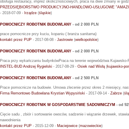
obsługa restauracji, imprez okolicznościowych, praca na dwie zmiany w godz
PRZEDSIĘBIORSTWO PRODUKCYJNO-HANDLOWO-USŁUGOWE "AMAZ
- 2018-07-09 -
Irządze
(
śląskie
)
POMOCNICZY ROBOTNIK BUDOWLANY
- od 2 000 PLN
prace pomocnicze przy kuciu, kopaniu ( branża sanitarna)
kontakt przez PUP
- 2017-08-08 -
Jastrowie
(
wielkopolskie
)
POMOCNICZY ROBOTNIK BUDOWLANY
- od 2 000 PLN
Praca przy wykańczaniu budynkówPraca na terenie województwa Kujawsko-
INSTEL-BUD Andrzej Rygielski
- 2017-08-29 -
Osiek nad Wisłą
(
kujawsko-po
POMOCNICZY ROBOTNIK BUDOWLANY
- od 2 500 PLN
Prace pomocnicze na budowie. Umowa zlecenie przez okres 2 miesięcy, nas
Firma Remontowo Budowlana Krystian Wypysiński
- 2017-09-14 -
Zabrze
(
śl
POMOCNICZY ROBOTNIK W GOSPODARSTWIE SADOWNICZYM
- od 9
Cięcie sadu , zbiór i sortowanie owoców, sadzenie i wiązanie drzewek, stawia
nawodnienia
kontakt przez PUP
- 2015-12-09 -
Maciejowice
(
mazowieckie
)