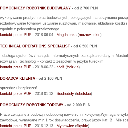
POMOCNICZY ROBOTNIK BUDOWLANY
- od 2 700 PLN
wykonywanie prostych prac budowlanych, polegających na utrzymaniu porzą
rozładowywanie towarów, ustwianie rusztowań, malowanie, układanie kostki 
zgodnie z poleceniem przełożonego.
kontakt przez PUP
- 2018-06-04 -
Magdalenka
(
mazowieckie
)
TECHNICAL OPERATIONS SPECIALIST
- od 6 500 PLN
- obsługa systemów / narzędzi informatycznych- zarządzanie danymi Maste
rozwiązań i technologii- kontakt z zespołem w języku tureckim
kontakt przez PUP
- 2018-06-22 -
Łódź
(
łódzkie
)
DORADCA KLIENTA
- od 2 100 PLN
sprzedaż ubezpieczeń
kontakt przez PUP
- 2018-01-12 -
Suchodoły
(
lubelskie
)
POMOCNICZY ROBOTNIK TOROWY
- od 2 000 PLN
Prace związane z budową i odbudową nawierzchni kolejowej.Wymagane wyks
zawodowe, wymagane min.1 rok doświadczenia, prawo jazdy kat. B . Miejsce 
kontakt przez PUP
- 2016-12-13 -
Mysłowice
(
śląskie
)