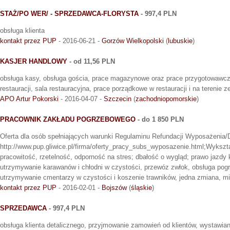
STAŻ/PO WER/ - SPRZEDAWCA-FLORYSTA
- 997,4 PLN
obsługa klienta
kontakt przez PUP
- 2016-06-21 -
Gorzów Wielkopolski
(
lubuskie
)
KASJER HANDLOWY
- od 11,56 PLN
obsługa kasy, obsługa gościa, prace magazynowe oraz prace przygotowawcz
restauracji, sala restauracyjna, prace porządkowe w restauracji i na terenie
APO Artur Pokorski
- 2016-04-07 -
Szczecin
(
zachodniopomorskie
)
PRACOWNIK ZAKŁADU POGRZEBOWEGO
- do 1 850 PLN
Oferta dla osób spełniających warunki Regulaminu Refundacji Wyposażenia/
http://www.pup.gliwice.pl/firma/oferty_pracy_subs_wyposazenie.html;Wyksz
pracowitość, rzetelność, odporność na stres; dbałość o wygląd; prawo jazdy
utrzymywanie karawanów i chłodni w czystości, przewóz zwłok, obsługa pog
utrzymywanie cmentarzy w czystości i koszenie trawników, jedna zmiana, mi
kontakt przez PUP
- 2016-02-01 -
Bojszów
(
śląskie
)
SPRZEDAWCA
- 997,4 PLN
obsługa klienta detalicznego, przyjmowanie zamowień od klientów, wystaw