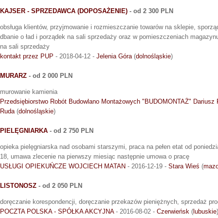
KAJSER - SPRZEDAWCA (DOPOSAŻENIE)
- od 2 300 PLN
obsługa klientów, przyjmowanie i rozmieszczanie towarów na sklepie, sporz
dbanie o ład i porządek na sali sprzedaży oraz w pomieszczeniach magazynu
na sali sprzedaży
kontakt przez PUP
- 2018-04-12 -
Jelenia Góra
(
dolnośląskie
)
MURARZ
- od 2 000 PLN
murowanie kamienia
Przedsiębiorstwo Robót Budowlano Montażowych "BUDOMONTAŻ" Dariusz 
Ruda
(
dolnośląskie
)
PIELĘGNIARKA
- od 2 750 PLN
opieka pielęgniarska nad osobami starszymi, praca na pełen etat od poniedzi
18, umawa zlecenie na pierwszy miesiąc następnie umowa o pracę
USŁUGI OPIEKUŃCZE WOJCIECH MATAN
- 2016-12-19 -
Stara Wieś
(
mazo
LISTONOSZ
- od 2 050 PLN
doręczanie korespondencji, doręczanie przekazów pieniężnych, sprzedaż pro
POCZTA POLSKA - SPÓŁKA AKCYJNA
- 2016-08-02 -
Czerwieńsk
(
lubuskie