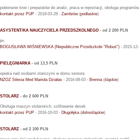
pobieranie krwi i preparatów do analiz, praca w rejestracji, obsługa progra
kontakt przez PUP
- 2018-03-28 -
Zambrów
(
podlaskie
)
ASYSTENT/KA NAUCZYCIELA PRZEDSZKOLNEGO
- od 2 200 PLN
jw.
BOGUSŁAWA WIŚNIEWSKA (Niepubliczne Przedszkole "Robuś")
- 2015-12-
PIELĘGNIARKA
- od 13,5 PLN
opieka nad osobami starszymi w domu seniora
NZOZ Silesia Med Mariola Działas
- 2016-08-03 -
Brenna
(
śląskie
)
STOLARZ
- do 2 600 PLN
Obsługa maszyn stolarskich, szlifowanie desek.
kontakt przez PUP
- 2016-10-03 -
Długołęka
(
dolnośląskie
)
STOLARZ
- od 2 100 PLN