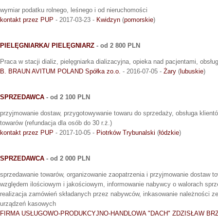
wymiar podatku rolnego, leśnego i od nieruchomości
kontakt przez PUP
- 2017-03-23 -
Kwidzyn
(
pomorskie
)
PIELĘGNIARKA/ PIELĘGNIARZ
- od 2 800 PLN
Praca w stacji dializ, pielęgniarka dializacyjna, opieka nad pacjentami, obsł
B. BRAUN AVITUM POLAND Spółka zo.o.
- 2016-07-05 -
Żary
(
lubuskie
)
SPRZEDAWCA
- od 2 100 PLN
przyjmowanie dostaw, przygotowywanie towaru do sprzedaży, obsługa klient
towarów (refundacja dla osób do 30 r.ż.)
kontakt przez PUP
- 2017-10-05 -
Piotrków Trybunalski
(
łódzkie
)
SPRZEDAWCA
- od 2 000 PLN
sprzedawanie towarów, organizowanie zaopatrzenia i przyjmowanie dostaw t
względem ilościowym i jakościowym, informowanie nabywcy o walorach spr
realizacja zamówień składanych przez nabywców, inkasowanie należności ze
urządzeń kasowych
FIRMA USŁUGOWO-PRODUKCYJNO-HANDLOWA "DACH" ZDZISŁAW BR