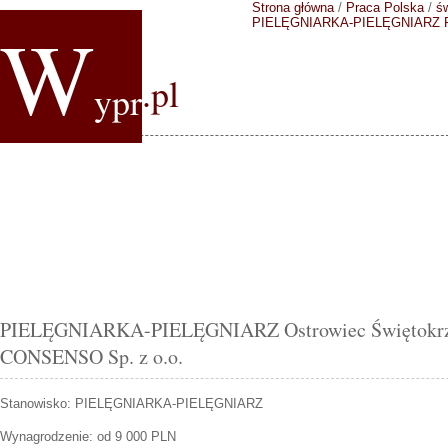
Strona główna
/
Praca Polska
/
ś
W
PIELĘGNIARKA-PIELĘGNIARZ
.pl
ypr
PIELĘGNIARKA-PIELĘGNIARZ Ostrowiec Świętokrzys
CONSENSO Sp. z o.o.
Stanowisko:
PIELĘGNIARKA-PIELĘGNIARZ
Wynagrodzenie: od 9 000 PLN