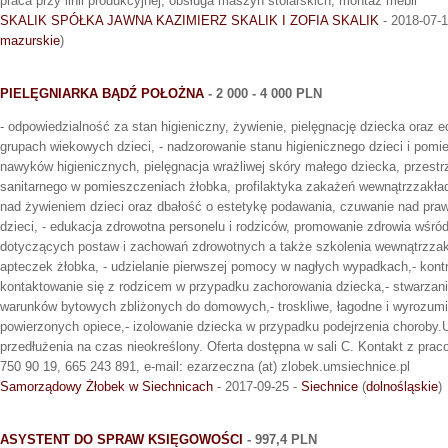
praca przy linii produkcyjnej, obsługa maszyn stolarskich, montaż mebli
SKALIK SPÓŁKA JAWNA KAZIMIERZ SKALIK I ZOFIA SKALIK
- 2018-07-
mazurskie
)
PIELĘGNIARKA BĄDŹ POŁOŻNA
- 2 000 - 4 000 PLN
- odpowiedzialność za stan higieniczny, żywienie, pielęgnację dziecka oraz 
grupach wiekowych dzieci, - nadzorowanie stanu higienicznego dzieci i pomi
nawyków higienicznych, pielęgnacja wrażliwej skóry małego dziecka, przest
sanitarnego w pomieszczeniach żłobka, profilaktyka zakażeń wewnątrzzakła
nad żywieniem dzieci oraz dbałość o estetykę podawania, czuwanie nad pr
dzieci, - edukacja zdrowotna personelu i rodziców, promowanie zdrowia wśród 
dotyczących postaw i zachowań zdrowotnych a także szkolenia wewnątrzzak
apteczek żłobka, - udzielanie pierwszej pomocy w nagłych wypadkach,- kontr
kontaktowanie się z rodzicem w przypadku zachorowania dziecka,- stwarzani
warunków bytowych zbliżonych do domowych,- troskliwe, łagodne i wyrozumia
powierzonych opiece,- izolowanie dziecka w przypadku podejrzenia choroby
przedłużenia na czas nieokreślony. Oferta dostępna w sali C. Kontakt z praco
750 90 19, 665 243 891, e-mail: ezarzeczna (at) zlobek.umsiechnice.pl
Samorządowy Żłobek w Siechnicach
- 2017-09-25 -
Siechnice
(
dolnośląskie
)
ASYSTENT DO SPRAW KSIĘGOWOŚCI
- 997,4 PLN