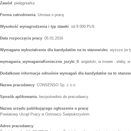
Zawód
: pielęgniarka
Forma zatrudnienia
: Umowa o pracę
Wysokość wynagrodzenia i typ stawki
: od 9 000 PLN
Data rozpoczęcia pracy
: 05.01.2016
Wymagane wykształcenie dla kandydatów na to stanowisko
: wyższe (w t
wymagania_wymaganiaKonieczne_jezyki_0
: angielski, w mowie - słaby, w
Dodatkowe informacje odnośnie wymagań dla kandydatów na to stanow
Nazwa pracodawcy
: CONSENSO Sp. z o.o.
Sposób aplikowania
: bezpośrednio do pracodawcy
Nazwa urzędu publikującego ogłoszenie o pracę
:
Powiatowy Urząd Pracy w Ostrowcu Świętokrzyskim
Adres pracodawcy
: