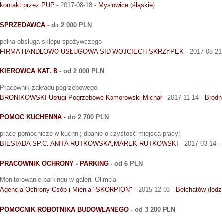
kontakt przez PUP
- 2017-08-18 -
Mysłowice
(
śląskie
)
SPRZEDAWCA
- do 2 000 PLN
pełna obsługa sklepu spożywczego
FIRMA HANDLOWO-USŁUGOWA SID WOJCIECH SKRZYPEK
- 2017-08-21
KIEROWCA KAT. B
- od 2 000 PLN
Pracownik zakładu pogrzebowego.
BRONIKOWSKI Usługi Pogrzebowe Komorowski Michał
- 2017-11-14 -
Brodn
POMOC KUCHENNA
- do 2 700 PLN
prace pomocnicze w kuchni; dbanie o czystosć miejsca pracy;
BIESIADA SP.C. ANITA RUTKOWSKA,MAREK RUTKOWSKI
- 2017-03-14 -
PRACOWNIK OCHRONY - PARKING
- od 6 PLN
Monitorowanie parkingu w galerii Olimpia
Agencja Ochrony Osób i Mienia "SKORPION"
- 2015-12-03 -
Bełchatów
(
łódz
POMOCNIK ROBOTNIKA BUDOWLANEGO
- od 3 200 PLN