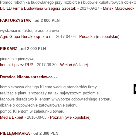
Pomoc robotnika budowlanego przy rozbiórce i budowie kubaturowych obiek
BUILD Firma Budowlana Grzegorz Szostak
- 2017-09-27 -
Mińsk Mazowiecki
FAKTURZYSTAK
- od 2 000 PLN
wystawianie faktur, prace biurowe
Agro Grupa Bonako sp. z o.o.
- 2017-04-06 -
Posądza
(
małopolskie
)
PIEKARZ
- od 2 000 PLN
pieczenie pieczywa
kontakt przez PUP
- 2017-06-30 -
Wieluń
(
łódzkie
)
Doradca klienta-sprzedawca
- -
kompleksowa obsługa Klienta według standardów firmy
realizacje planu sprzedaży na jak najwyższym poziomie
fachowe doradztwo Klientom w wyborze odpowiedniego sprzętu
dbanie o odpowiednie zatowarowanie salonu
pomoc Klientom w załadunku towaru
Media Expert
- 2016-08-05 -
Poznań
(
wielkopolskie
)
PIELĘGNIARKA
- od 2 300 PLN