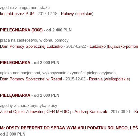
zgodnie z programem stażu
kontakt przez PUP
- 2017-12-18 -
Puławy
(
lubelskie
)
PIELĘGNIARKA (0368)
- od 2 400 PLN
praca na zastepstwo, w domu pomocy
Dom Pomocy Społecznej Ludzisko
- 2017-02-22 -
Ludzisko
(
kujawsko-pomor
PIELĘGNIARKA
- od 2 000 PLN
opieka nad pacjentami, wykonywanie czynności pielęgnacyjnych,
Dom Pomocy Społecznej w Rzetni
- 2015-12-02 -
Rzetnia
(
wielkopolskie
)
PIELĘGNIARKA
- od 2 000 PLN
zgodny z charakterystyką pracy
Zakład Opieki Zdrowotnej CER-MEDIC p. Andrzej Karolczak
- 2017-08-21 -
K
MŁODSZY REFERENT DO SPRAW WYMIARU PODATKU ROLNEGO, LEŚ
od 2 000 PLN