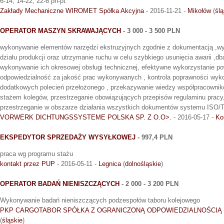
6-14, 14-22, 22-6 pn-pt
Zakłady Mechaniczne WIROMET Spółka Akcyjna
- 2016-11-21 -
Mikołów
(
ślą
OPERATOR MASZYN SKRAWAJĄCYCH
- 3 000 - 3 500 PLN
wykonywanie elementów narzędzi ekstruzyjnych zgodnie z dokumentacją ,wy
działu produkcji oraz utrzymanie ruchu w celu szybkiego usunięcia awarii ,d
wykonywanie ich okresowej obsługi technicznej, efektywne wykorzystanie po
odpowiedzialność za jakość prac wykonywanych , kontrola poprawności wy
dodatkowych polecień przełożonego , przekazywanie wiedzy współpracowni
stażem kolegów, przestrzeganie obowiązujących przepisów regulaminu prac
przestrzeganie w obszarze działania wszystkich dokumentów systemu ISO/
VORWERK DICHTUNGSSYSTEME POLSKA SP. Z O.O>.
- 2016-05-17 -
Ko
EKSPEDYTOR SPRZEDAŻY WYSYŁKOWEJ
- 997,4 PLN
praca wg programu stażu
kontakt przez PUP
- 2016-05-11 -
Legnica
(
dolnośląskie
)
OPERATOR BADAŃ NIENISZCZĄCYCH
- 2 000 - 3 200 PLN
Wykonywanie badań nieniszczących podzespołów taboru kolejowego
PKP CARGOTABOR SPÓŁKA Z OGRANICZONĄ ODPOWIEDZIALNOŚCIĄ
(
śląskie
)