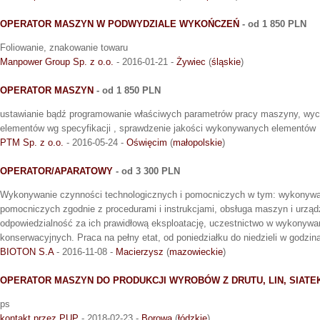
OPERATOR MASZYN W PODWYDZIALE WYKOŃCZEŃ
- od 1 850 PLN
Foliowanie, znakowanie towaru
Manpower Group Sp. z o.o.
- 2016-01-21 -
Żywiec
(
śląskie
)
OPERATOR MASZYN
- od 1 850 PLN
ustawianie bądź programowanie właściwych parametrów pracy maszyny, wyc
elementów wg specyfikacji , sprawdzenie jakości wykonywanych elementów
PTM Sp. z o.o.
- 2016-05-24 -
Oświęcim
(
małopolskie
)
OPERATOR/APARATOWY
- od 3 300 PLN
Wykonywanie czynności technologicznych i pomocniczych w tym: wykonywan
pomocniczych zgodnie z procedurami i instrukcjami, obsługa maszyn i urządze
odpowiedzialność za ich prawidłową eksploatację, uczestnictwo w wykonywa
konserwacyjnych. Praca na pełny etat, od poniedziałku do niedzieli w godzin
BIOTON S.A
- 2016-11-08 -
Macierzysz
(
mazowieckie
)
OPERATOR MASZYN DO PRODUKCJI WYROBÓW Z DRUTU, LIN, SIATEK
ps
kontakt przez PUP
- 2018-02-23 -
Borowa
(
łódzkie
)