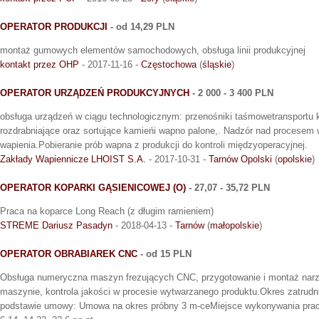
OPERATOR PRODUKCJI
- od 14,29 PLN
montaż gumowych elementów samochodowych, obsługa linii produkcyjnej
kontakt przez OHP
- 2017-11-16 -
Częstochowa
(
śląskie
)
OPERATOR URZĄDZEŃ PRODUKCYJNYCH
- 2 000 - 3 400 PLN
obsługa urządzeń w ciągu technologicznym: przenośniki taśmowetransportu 
rozdrabniające oraz sortujące kamieńi wapno palone,. Nadzór nad procesem w
wapienia.Pobieranie prób wapna z produkcji do kontroli międzyoperacyjnej.
Zakłady Wapiennicze LHOIST S.A.
- 2017-10-31 -
Tarnów Opolski
(
opolskie
)
OPERATOR KOPARKI GĄSIENICOWEJ (O)
- 27,07 - 35,72 PLN
Praca na koparce Long Reach (z długim ramieniem)
STREME Dariusz Pasadyn
- 2018-04-13 -
Tarnów
(
małopolskie
)
OPERATOR OBRABIAREK CNC
- od 15 PLN
Obsługa numeryczna maszyn frezujących CNC, przygotowanie i montaż narzę
maszynie, kontrola jakości w procesie wytwarzanego produktu.Okres zatrudn
podstawie umowy: Umowa na okres próbny 3 m-ceMiejsce wykonywania prac