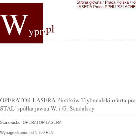
Strona główna
/
Praca Polska
/
łó
W
LASERA
Praca PPHU 'SZLACHET-
.pl
ypr
OPERATOR LASERA Piotrków Trybunalski oferta p
STAL' spółka jawna W. i G. Sendalscy
Stanowisko:
OPERATOR LASERA
Wynagrodzenie: od 1 750 PLN