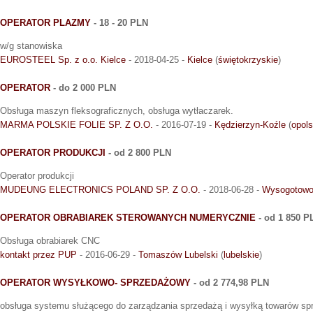
OPERATOR PLAZMY
- 18 - 20 PLN
w/g stanowiska
EUROSTEEL Sp. z o.o. Kielce
- 2018-04-25 -
Kielce
(
świętokrzyskie
)
OPERATOR
- do 2 000 PLN
Obsługa maszyn fleksograficznych, obsługa wytłaczarek.
MARMA POLSKIE FOLIE SP. Z O.O.
- 2016-07-19 -
Kędzierzyn-Koźle
(
opols
OPERATOR PRODUKCJI
- od 2 800 PLN
Operator produkcji
MUDEUNG ELECTRONICS POLAND SP. Z O.O.
- 2018-06-28 -
Wysogotow
OPERATOR OBRABIAREK STEROWANYCH NUMERYCZNIE
- od 1 850 P
Obsługa obrabiarek CNC
kontakt przez PUP
- 2016-06-29 -
Tomaszów Lubelski
(
lubelskie
)
OPERATOR WYSYŁKOWO- SPRZEDAŻOWY
- od 2 774,98 PLN
obsługa systemu służącego do zarządzania sprzedażą i wysyłką towarów sp