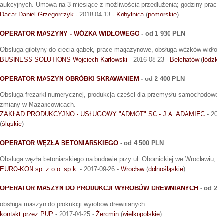
aukcyjnych. Umowa na 3 miesiące z możliwością przedłużenia; godziny prac
Dacar Daniel Grzegorczyk
- 2018-04-13 -
Kobylnica
(
pomorskie
)
OPERATOR MASZYNY - WÓZKA WIDŁOWEGO
- od 1 930 PLN
Obsługa gilotyny do cięcia gąbek, prace magazynowe, obsługa wózków widł
BUSINESS SOLUTIONS Wojciech Karłowski
- 2016-08-23 -
Bełchatów
(
łódz
OPERATOR MASZYN OBRÓBKI SKRAWANIEM
- od 2 400 PLN
Obsługa frezarki numerycznej, produkcja części dla przemysłu samochodowe
zmiany w Mazańcowicach.
ZAKŁAD PRODUKCYJNO - USŁUGOWY "ADMOT" SC - J.A. ADAMIEC
- 2
(
śląskie
)
OPERATOR WĘZŁA BETONIARSKIEGO
- od 4 500 PLN
Obsługa węzła betoniarskiego na budowie przy ul. Obornickiej we Wrocławiu,
EURO-KON sp. z o.o. sp.k.
- 2017-09-26 -
Wrocław
(
dolnośląskie
)
OPERATOR MASZYN DO PRODUKCJI WYROBÓW DREWNIANYCH
- od 
obsługa maszyn do prokukcji wyrobów drewnianych
kontakt przez PUP
- 2017-04-25 -
Żeromin
(
wielkopolskie
)