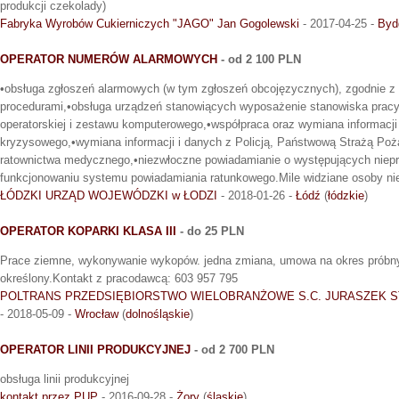
produkcji czekolady)
Fabryka Wyrobów Cukierniczych "JAGO" Jan Gogolewski
- 2017-04-25 -
Byd
OPERATOR NUMERÓW ALARMOWYCH
- od 2 100 PLN
•obsługa zgłoszeń alarmowych (w tym zgłoszeń obcojęzycznych), zgodnie z 
procedurami,•obsługa urządzeń stanowiących wyposażenie stanowiska pracy,
operatorskiej i zestawu komputerowego,•współpraca oraz wymiana informacji
kryzysowego,•wymiana informacji i danych z Policją, Państwową Strażą Poż
ratownictwa medycznego,•niezwłoczne powiadamianie o występujących niep
funkcjonowaniu systemu powiadamiania ratunkowego.Mile widziane osoby ni
ŁÓDZKI URZĄD WOJEWÓDZKI w ŁODZI
- 2018-01-26 -
Łódź
(
łódzkie
)
OPERATOR KOPARKI KLASA III
- do 25 PLN
Prace ziemne, wykonywanie wykopów. jedna zmiana, umowa na okres próbn
określony.Kontakt z pracodawcą: 603 957 795
POLTRANS PRZEDSIĘBIORSTWO WIELOBRANŻOWE S.C. JURASZEK S
- 2018-05-09 -
Wrocław
(
dolnośląskie
)
OPERATOR LINII PRODUKCYJNEJ
- od 2 700 PLN
obsługa linii produkcyjnej
kontakt przez PUP
- 2016-09-28 -
Żory
(
śląskie
)