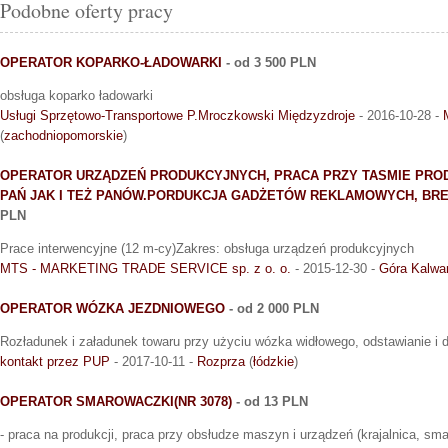
Podobne oferty pracy
OPERATOR KOPARKO-ŁADOWARKI
- od 3 500 PLN
obsługa koparko ładowarki
Usługi Sprzętowo-Transportowe P.Mroczkowski Międzyzdroje
- 2016-10-28 -
(
zachodniopomorskie
)
OPERATOR URZĄDZEŃ PRODUKCYJNYCH, PRACA PRZY TASMIE PRO
PAŃ JAK I TEŻ PANÓW.PORDUKCJA GADŻETÓW REKLAMOWYCH, BREL
PLN
Prace interwencyjne (12 m-cy)Zakres: obsługa urządzeń produkcyjnych
MTS - MARKETING TRADE SERVICE sp. z o. o.
- 2015-12-30 -
Góra Kalwar
OPERATOR WÓZKA JEZDNIOWEGO
- od 2 000 PLN
Rozładunek i załadunek towaru przy użyciu wózka widłowego, odstawianie i d
kontakt przez PUP
- 2017-10-11 -
Rozprza
(
łódzkie
)
OPERATOR SMAROWACZKI(NR 3078)
- od 13 PLN
- praca na produkcji, praca przy obsłudze maszyn i urządzeń (krajalnica, sma