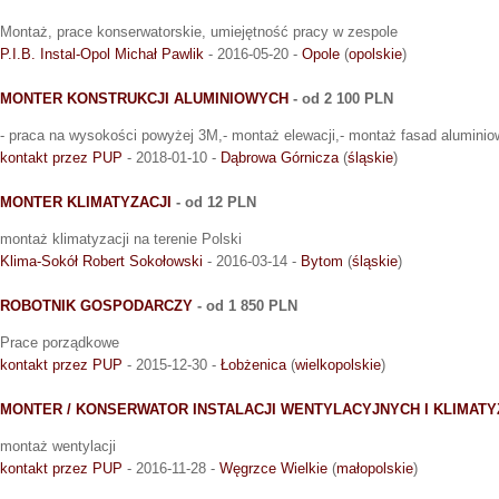
Montaż, prace konserwatorskie, umiejętność pracy w zespole
P.I.B. Instal-Opol Michał Pawlik
- 2016-05-20 -
Opole
(
opolskie
)
MONTER KONSTRUKCJI ALUMINIOWYCH
- od 2 100 PLN
- praca na wysokości powyżej 3M,- montaż elewacji,- montaż fasad aluminio
kontakt przez PUP
- 2018-01-10 -
Dąbrowa Górnicza
(
śląskie
)
MONTER KLIMATYZACJI
- od 12 PLN
montaż klimatyzacji na terenie Polski
Klima-Sokół Robert Sokołowski
- 2016-03-14 -
Bytom
(
śląskie
)
ROBOTNIK GOSPODARCZY
- od 1 850 PLN
Prace porządkowe
kontakt przez PUP
- 2015-12-30 -
Łobżenica
(
wielkopolskie
)
MONTER / KONSERWATOR INSTALACJI WENTYLACYJNYCH I KLIMAT
montaż wentylacji
kontakt przez PUP
- 2016-11-28 -
Węgrzce Wielkie
(
małopolskie
)