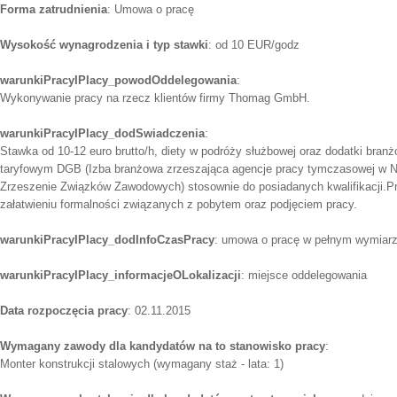
Forma zatrudnienia
: Umowa o pracę
Wysokość wynagrodzenia i typ stawki
: od 10 EUR/godz
warunkiPracyIPlacy_powodOddelegowania
:
Wykonywanie pracy na rzecz klientów firmy Thomag GmbH.
warunkiPracyIPlacy_dodSwiadczenia
:
Stawka od 10-12 euro brutto/h, diety w podróży służbowej oraz dodatki bran
taryfowym DGB (Izba branżowa zrzeszająca agencje pracy tymczasowej w N
Zrzeszenie Związków Zawodowych) stosownie do posiadanych kwalifikacji.
załatwieniu formalności związanych z pobytem oraz podjęciem pracy.
warunkiPracyIPlacy_dodInfoCzasPracy
: umowa o pracę w pełnym wymiarz
warunkiPracyIPlacy_informacjeOLokalizacji
: miejsce oddelegowania
Data rozpoczęcia pracy
: 02.11.2015
Wymagany zawody dla kandydatów na to stanowisko pracy
:
Monter konstrukcji stalowych (wymagany staż - lata: 1)