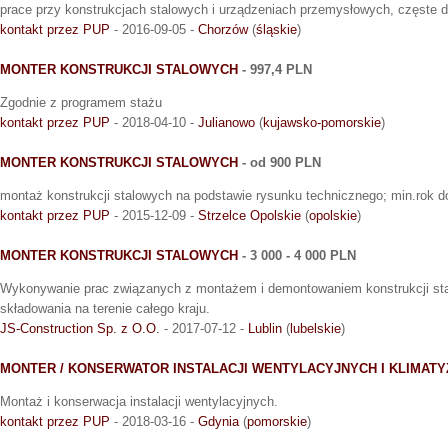
prace przy konstrukcjach stalowych i urządzeniach przemysłowych, częste 
kontakt przez PUP
- 2016-09-05 -
Chorzów
(
śląskie
)
MONTER KONSTRUKCJI STALOWYCH
- 997,4 PLN
Zgodnie z programem stażu
kontakt przez PUP
- 2018-04-10 -
Julianowo
(
kujawsko-pomorskie
)
MONTER KONSTRUKCJI STALOWYCH
- od 900 PLN
montaż konstrukcji stalowych na podstawie rysunku technicznego; min.rok 
kontakt przez PUP
- 2015-12-09 -
Strzelce Opolskie
(
opolskie
)
MONTER KONSTRUKCJI STALOWYCH
- 3 000 - 4 000 PLN
Wykonywanie prac związanych z montażem i demontowaniem konstrukcji sta
składowania na terenie całego kraju.
JS-Construction Sp. z O.O.
- 2017-07-12 -
Lublin
(
lubelskie
)
MONTER / KONSERWATOR INSTALACJI WENTYLACYJNYCH I KLIMAT
Montaż i konserwacja instalacji wentylacyjnych.
kontakt przez PUP
- 2018-03-16 -
Gdynia
(
pomorskie
)