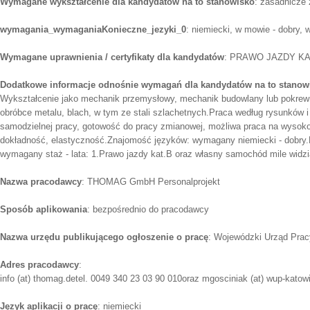
Wymagane wykształcenie dla kandydatów na to stanowisko
: zasadnicze
wymagania_wymaganiaKonieczne_jezyki_0
: niemiecki, w mowie - dobry, 
Wymagane uprawnienia / certyfikaty dla kandydatów
: PRAWO JAZDY KAT
Dodatkowe informacje odnośnie wymagań dla kandydatów na to stanow
Wykształcenie jako mechanik przemysłowy, mechanik budowlany lub pokre
obróbce metalu, blach, w tym ze stali szlachetnych.Praca według rysunków 
samodzielnej pracy, gotowość do pracy zmianowej, możliwa praca na wysok
dokładność, elastyczność.Znajomość języków: wymagany niemiecki - dobry
wymagany staż - lata: 1.Prawo jazdy kat.B oraz własny samochód mile widzi
Nazwa pracodawcy
: THOMAG GmbH Personalprojekt
Sposób aplikowania
: bezpośrednio do pracodawcy
Nazwa urzędu publikującego ogłoszenie o pracę
: Wojewódzki Urząd Pra
Adres pracodawcy
:
info (at) thomag.detel. 0049 340 23 03 90 010oraz mgosciniak (at) wup-katowi
Język aplikacji o pracę
: niemiecki