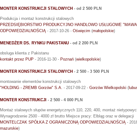
MONTER KONSTRUKCJI STALOWYCH
- od 2 500 PLN
Produkcja i montaż konstrukcji stalowych
PRZEDSIĘBIORSTWO PRODUKCYJNO HANDLOWO USŁUGOWE "MAWA"
ODPOWIEDZIALNOŚCIĄ
- 2017-10-26 -
Oświęcim
(
małopolskie
)
MENEDŻER DS. RYNKU PAKISTANU
- od 2 200 PLN
obsluga klienta z Pakistanu
kontakt przez PUP
- 2016-11-30 -
Poznań
(
wielkopolskie
)
MONTER KONSTRUKCJI STALOWYCH
- 2 500 - 3 500 PLN
montowanie elementów konstrukcji stalowych
"HOLDING - ZREMB Gorzów" S.A.
- 2017-09-22 -
Gorzów Wielkopolski
(
lubu
MONTER KONSTRUKCJI
- 2 500 - 4 000 PLN
Montaż stalowych słupów energetycznych 110, 220, 400, montaż nietypowych
Wynagrodzenie 2500 - 4000 zł brutto Miejsce pracy: Elbląg oraz w delegacji
MONTELCZAK SPÓŁKA Z OGRANICZONĄ ODPOWIEDZIALNOŚCIĄ
- 201
mazurskie
)