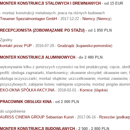
MONTER KONSTRUKCJI STALOWYCH I DREWNIANYCH
- od 15 EUR
- montaż konstrukcji metalowych- praca na różnych budowach
Treuener Spezialmontagen GmbH
- 2017-12-22 -
Niemcy
(
Niemcy
)
RECEPCJONISTA (ZOBOWIĄZANIE PO STAŻU)
- od 1 850 PLN
Zgodny
kontakt przez PUP
- 2016-07-29 -
Grudziądz
(
kujawsko-pomorskie
)
MONTER KONSTRUKCJI ALUMINIOWYCH
- do 2 480 PLN
wykonywanie kilku z poniższych czynności na linii produkcyjnej: cięcie, obró
profili; obsługa zagniatarki, klamkownicy; okuwanie skrzydeł; okuwanie ram; f
obsługa oczyszczarki; montaż słupków; uszczelkowanie; montaż zawiasów, s
przyszybowych; zabijanie listew; naklejanie szprosów, montaż progów alumi
EKO-OKNA SPÓŁKA AKCYJNA
- 2018-02-01 -
Kornice
(
śląskie
)
PRACOWNIK OBSŁUGI KINA
- od 2 000 PLN
do uzgodnienia
AURISS CINEMA GROUP Sebastian Kuroń
- 2017-06-16 -
Rzeszów
(
podkarp
MONTER KONSTRUKCJI BUDOWLANYCH
- 2 500 - 2 800 PLN