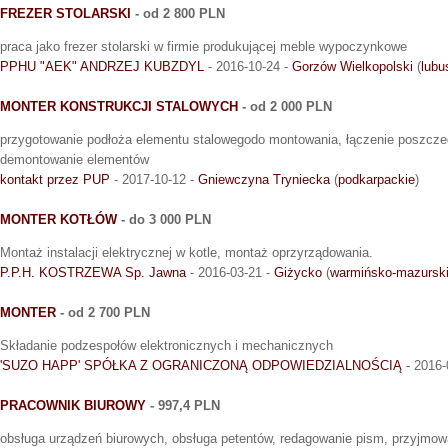
FREZER STOLARSKI
- od 2 800 PLN
praca jako frezer stolarski w firmie produkującej meble wypoczynkowe
PPHU "AEK" ANDRZEJ KUBZDYL
- 2016-10-24 -
Gorzów Wielkopolski
(
lubu
MONTER KONSTRUKCJI STALOWYCH
- od 2 000 PLN
przygotowanie podłoża elementu stalowegodo montowania, łączenie poszcze
demontowanie elementów
kontakt przez PUP
- 2017-10-12 -
Gniewczyna Tryniecka
(
podkarpackie
)
MONTER KOTŁÓW
- do 3 000 PLN
Montaż instalacji elektrycznej w kotle, montaż oprzyrządowania.
P.P.H. KOSTRZEWA Sp. Jawna
- 2016-03-21 -
Giżycko
(
warmińsko-mazursk
MONTER
- od 2 700 PLN
Składanie podzespołów elektronicznych i mechanicznych
'SUZO HAPP' SPÓŁKA Z OGRANICZONĄ ODPOWIEDZIALNOŚCIĄ
- 2016-
PRACOWNIK BIUROWY
- 997,4 PLN
obsługa urządzeń biurowych, obsługa petentów, redagowanie pism, przyjmow