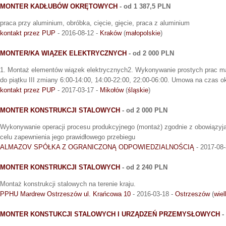
MONTER KADŁUBÓW OKRĘTOWYCH
- od 1 387,5 PLN
praca przy aluminium, obróbka, cięcie, gięcie, praca z aluminium
kontakt przez PUP
- 2016-08-12 -
Kraków
(
małopolskie
)
MONTER/KA WIĄZEK ELEKTRYCZNYCH
- od 2 000 PLN
1. Montaż elementów wiązek elektrycznych2. Wykonywanie prostych prac m
do piątku III zmiany 6:00-14:00, 14:00-22:00, 22:00-06:00. Umowa na czas o
kontakt przez PUP
- 2017-03-17 -
Mikołów
(
śląskie
)
MONTER KONSTRUKCJI STALOWYCH
- od 2 000 PLN
Wykonywanie operacji procesu produkcyjnego (montaż) zgodnie z obowiązyją
celu zapewnienia jego prawidłowego przebiegu
ALMAZOV SPÓŁKA Z OGRANICZONĄ ODPOWIEDZIALNOŚCIĄ
- 2017-08-
MONTER KONSTRUKCJI STALOWYCH
- od 2 240 PLN
Montaż konstrukcji stalowych na terenie kraju.
PPHU Mardrew Ostrzeszów ul. Krańcowa 10
- 2016-03-18 -
Ostrzeszów
(
wiel
MONTER KONSTUKCJI STALOWYCH I URZĄDZEŃ PRZEMYSŁOWYCH
-