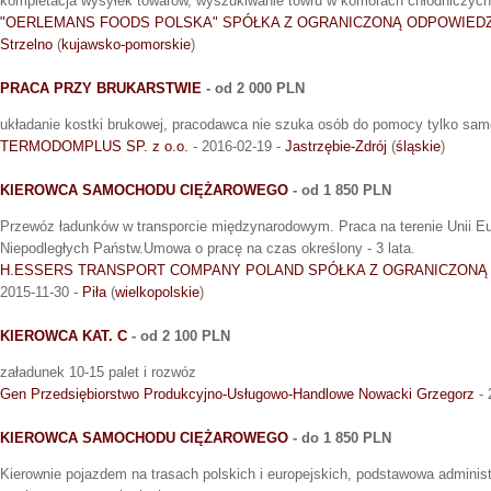
kompletacja wysyłek towarów, wyszukiwanie towru w komorach chłodniczych
"OERLEMANS FOODS POLSKA" SPÓŁKA Z OGRANICZONĄ ODPOWIEDZ
Strzelno
(
kujawsko-pomorskie
)
PRACA PRZY BRUKARSTWIE
- od 2 000 PLN
układanie kostki brukowej, pracodawca nie szuka osób do pomocy tylko sa
TERMODOMPLUS SP. z o.o.
- 2016-02-19 -
Jastrzębie-Zdrój
(
śląskie
)
KIEROWCA SAMOCHODU CIĘŻAROWEGO
- od 1 850 PLN
Przewóz ładunków w transporcie międzynarodowym. Praca na terenie Unii Eu
Niepodległych Państw.Umowa o pracę na czas określony - 3 lata.
H.ESSERS TRANSPORT COMPANY POLAND SPÓŁKA Z OGRANICZONĄ
2015-11-30 -
Piła
(
wielkopolskie
)
KIEROWCA KAT. C
- od 2 100 PLN
załadunek 10-15 palet i rozwóz
Gen Przedsiębiorstwo Produkcyjno-Usługowo-Handlowe Nowacki Grzegorz
- 
KIEROWCA SAMOCHODU CIĘŻAROWEGO
- do 1 850 PLN
Kierownie pojazdem na trasach polskich i europejskich, podstawowa adminis