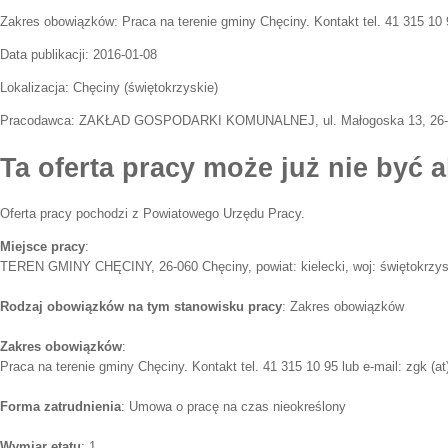
Zakres obowiązków:
Praca na terenie gminy Chęciny. Kontakt tel. 41 315 10 9
Data publikacji:
2016-01-08
Lokalizacja:
Chęciny
(
świętokrzyskie
)
Pracodawca:
ZAKŁAD GOSPODARKI KOMUNALNEJ, ul. Małogoska 13, 26-
Ta oferta pracy może już nie być a
Oferta pracy pochodzi z Powiatowego Urzędu Pracy.
Miejsce pracy
:
TEREN GMINY CHĘCINY, 26-060 Chęciny, powiat: kielecki, woj: świętokrzys
Rodzaj obowiązków na tym stanowisku pracy
: Zakres obowiązków
Zakres obowiązków
:
Praca na terenie gminy Chęciny. Kontakt tel. 41 315 10 95 lub e-mail: zgk (at
Forma zatrudnienia
: Umowa o pracę na czas nieokreślony
Wymiar etatu
: 1