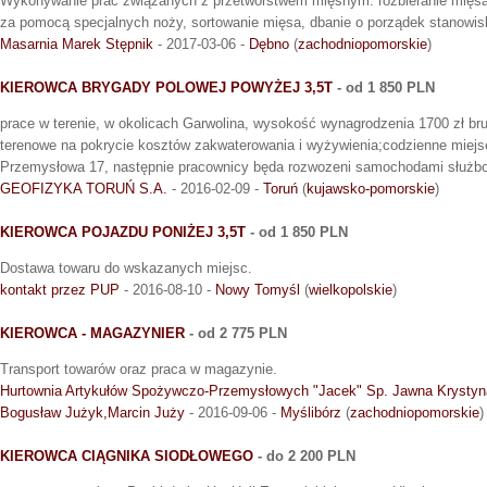
Wykonywanie prac związanych z przetwórstwem mięsnym: rozbieranie mięsa
za pomocą specjalnych noży, sortowanie mięsa, dbanie o porządek stanowis
Masarnia Marek Stępnik
- 2017-03-06 -
Dębno
(
zachodniopomorskie
)
KIEROWCA BRYGADY POLOWEJ POWYŻEJ 3,5T
- od 1 850 PLN
prace w terenie, w okolicach Garwolina, wysokość wynagrodzenia 1700 zł br
terenowe na pokrycie kosztów zakwaterowania i wyżywienia;codzienne miejsce
Przemysłowa 17, następnie pracownicy będa rozwozeni samochodami służbo
GEOFIZYKA TORUŃ S.A.
- 2016-02-09 -
Toruń
(
kujawsko-pomorskie
)
KIEROWCA POJAZDU PONIŻEJ 3,5T
- od 1 850 PLN
Dostawa towaru do wskazanych miejsc.
kontakt przez PUP
- 2016-08-10 -
Nowy Tomyśl
(
wielkopolskie
)
KIEROWCA - MAGAZYNIER
- od 2 775 PLN
Transport towarów oraz praca w magazynie.
Hurtownia Artykułów Spożywczo-Przemysłowych "Jacek" Sp. Jawna Krystyn
Bogusław Jużyk,Marcin Juży
- 2016-09-06 -
Myślibórz
(
zachodniopomorskie
)
KIEROWCA CIĄGNIKA SIODŁOWEGO
- do 2 200 PLN