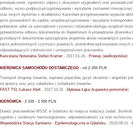
poświadczenie, zgodności odpisu z okazanym oryginałem) oraz poświadcze
odbioru, wzoru podpisu)-przygotowywanie i wysyłanie zestawień miesięczny
oraz innych rejestrów z działalności Kancelarii-prztgotowywanie wypisów ak
pism przewodnich do sądów, urzędów-przyjmowanie i wysyłanie koresponden
pobieranie opłat za sporządzone czynności notarialne-obsługa urządzeń biu
potwierdzenia odbioru dokumentów do Repertorium A-prowadzenie dziennika k
przesłanych dokumentów-sporządzanie projektów aktów notarialnych (umów d
także jednostronnych czynności prawnych, protokołów-wykonywanie innych 
odpowiadających zdolnościom i umiejętnościom pracownika
Kancelaria Notarialna Stefan Kramer
- 2017-01-26 -
Pniewy
(
wielkopolskie
)
KIEROWCA SAMOCHODU DOSTAWCZEGO
- od 2 200 PLN
Transport drogowy towarów, naprawa pojazdów, język ukraiński i angielski p
na granicy oraz przy załadunku i rozładunku towarów
FAST TSL Łukasz Afelt
- 2017-10-26 -
Dębowa Łąka
(
kujawsko-pomorskie
)
KIEROWCA
- 2 100 - 2 500 PLN
Dowóz pracowników WSSE w Gdańsku do miejsca realizacji zadań, (kontroli o
zgodnie z ustalonym harmonogramem, odpowiedzialność za stan techniczny 
Wojewódzka Stacja Sanitarno - Epidemiologiczna w Gdańsku
- 2018-08-31 -