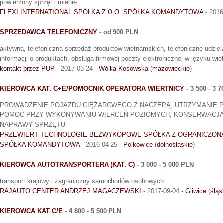
powierzony sprzęt i mienie.
FLEXI INTERNATIONAL SPÓŁKA Z O.O. SPÓŁKA KOMANDYTOWA
- 2016
SPRZEDAWCA TELEFONICZNY
- od 900 PLN
aktywna, telefoniczna sprzedaż produktów wietnamskich, telefoniczne udzie
informacji o produktach, obsługa firmowej poczty elektronicznej w języku w
kontakt przez PUP
- 2017-03-24 -
Wólka Kosowska
(
mazowieckie
)
KIEROWCA KAT. C+E/POMOCNIK OPERATORA WIERTNICY
- 3 500 - 3 
PROWADZENIE POJAZDU CIĘŻAROWEGO Z NACZEPĄ, UTRZYMANIE P
POMOC PRZY WYKONYWANIU WIERCEŃ POZIOMYCH, KONSERWACJA 
NAPRAWY SPRZĘTU
PRZEWIERT TECHNOLOGIE BEZWYKOPOWE SPÓŁKA Z OGRANICZON
SPÓŁKA KOMANDYTOWA
- 2016-04-25 -
Polkowice
(
dolnośląskie
)
KIEROWCA AUTOTRANSPORTERA (KAT. C)
- 3 000 - 5 000 PLN
transport krajowy i zagraniczny samochodów osobowych
RAJAUTO CENTER ANDRZEJ MAGACZEWSKI
- 2017-09-04 -
Gliwice
(
śląs
KIEROWCA KAT C/E
- 4 800 - 5 500 PLN