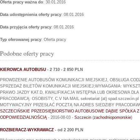
Oferta pracy ważna do
: 30.01.2016
Data udostępnienia oferty pracy
: 08.01.2016
Data przyjęcia oferty pracy
: 08.01.2016
Typ oferowanej pracy
: Oferta pracy
Podobne oferty pracy
KIEROWCA AUTOBUSU
- 2 710 - 2 850 PLN
PROWDZENIE AUTOBUSÓW KOMUNIKACJI MIEJSKIEJ, OBSŁUGA COD
SPRZEDAŻ BILETÓW KOMUNIKACJI MIEJSKIEJ;WYMAGANIA: WYKSZT
PRAWO JAZDY KAT.D, KWALIFIKACJA WSTĘPNA LUB OKRESOWA DLA
PRACODAWCĄ: OSOBISTY, C.V NA MAIL sekretariat (at) spad.szczecin.p
MOTYWACYJNY PRZESŁAĆ POCZTĄ NA ADRES SIEDZIBY PRACODAW
SZCZECIŃSKIE PRZEDSIĘBIORSTWO AUTOBUSOWE DĄBIE SPÓŁKA 
ODPOWIEDZIALNOŚCIĄ
- 2016-08-03 -
Szczecin
(
zachodniopomorskie
)
ROZBIERACZ-WYKRAWACZ
- od 2 200 PLN