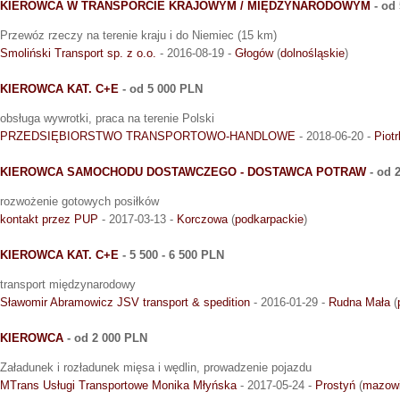
KIEROWCA W TRANSPORCIE KRAJOWYM / MIĘDZYNARODOWYM
- od
Przewóz rzeczy na terenie kraju i do Niemiec (15 km)
Smoliński Transport sp. z o.o.
- 2016-08-19 -
Głogów
(
dolnośląskie
)
KIEROWCA KAT. C+E
- od 5 000 PLN
obsługa wywrotki, praca na terenie Polski
PRZEDSIĘBIORSTWO TRANSPORTOWO-HANDLOWE
- 2018-06-20 -
Piot
KIEROWCA SAMOCHODU DOSTAWCZEGO - DOSTAWCA POTRAW
- od 
rozwożenie gotowych posiłków
kontakt przez PUP
- 2017-03-13 -
Korczowa
(
podkarpackie
)
KIEROWCA KAT. C+E
- 5 500 - 6 500 PLN
transport międzynarodowy
Sławomir Abramowicz JSV transport & spedition
- 2016-01-29 -
Rudna Mała
(
KIEROWCA
- od 2 000 PLN
Załadunek i rozładunek mięsa i wędlin, prowadzenie pojazdu
MTrans Usługi Transportowe Monika Młyńska
- 2017-05-24 -
Prostyń
(
mazowi