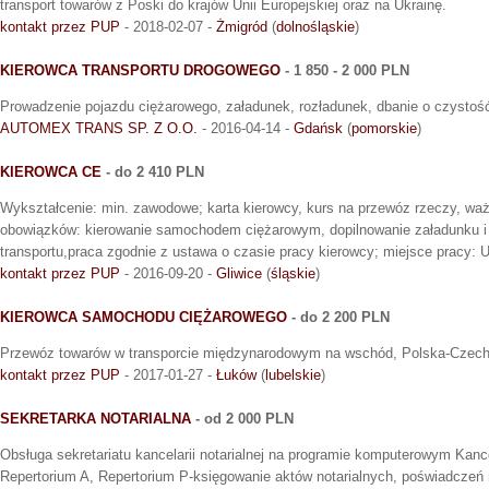
transport towarów z Poski do krajów Unii Europejskiej oraz na Ukrainę.
kontakt przez PUP
- 2018-02-07 -
Żmigród
(
dolnośląskie
)
KIEROWCA TRANSPORTU DROGOWEGO
- 1 850 - 2 000 PLN
Prowadzenie pojazdu ciężarowego, załadunek, rozładunek, dbanie o czystość
AUTOMEX TRANS SP. Z O.O.
- 2016-04-14 -
Gdańsk
(
pomorskie
)
KIEROWCA CE
- do 2 410 PLN
Wykształcenie: min. zawodowe; karta kierowcy, kurs na przewóz rzeczy, waż
obowiązków: kierowanie samochodem ciężarowym, dopilnowanie załadunku i 
transportu,praca zgodnie z ustawa o czasie pracy kierowcy; miejsce pracy: 
kontakt przez PUP
- 2016-09-20 -
Gliwice
(
śląskie
)
KIEROWCA SAMOCHODU CIĘŻAROWEGO
- do 2 200 PLN
Przewóz towarów w transporcie międzynarodowym na wschód, Polska-Czec
kontakt przez PUP
- 2017-01-27 -
Łuków
(
lubelskie
)
SEKRETARKA NOTARIALNA
- od 2 000 PLN
Obsługa sekretariatu kancelarii notarialnej na programie komputerowym Kancel
Repertorium A, Repertorium P-księgowanie aktów notarialnych, poświadczeń n