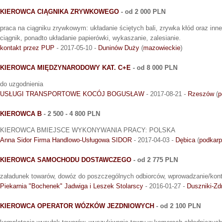
KIEROWCA CIĄGNIKA ZRYWKOWEGO
- od 2 000 PLN
praca na ciągniku zrywkowym: układanie ściętych bali, zrywka kłód oraz inn
ciągnik, ponadto układanie papierówki, wykaszanie, zalesianie.
kontakt przez PUP
- 2017-05-10 -
Duninów Duży
(
mazowieckie
)
KIEROWCA MIĘDZYNARODOWY KAT. C+E
- od 8 000 PLN
do uzgodnienia
USŁUGI TRANSPORTOWE KOCÓJ BOGUSŁAW
- 2017-08-21 -
Rzeszów
(
p
KIEROWCA B
- 2 500 - 4 800 PLN
KIEROWCA BMIEJSCE WYKONYWANIA PRACY: POLSKA
Anna Sidor Firma Handlowo-Usługowa SIDOR
- 2017-04-03 -
Dębica
(
podkarp
KIEROWCA SAMOCHODU DOSTAWCZEGO
- od 2 775 PLN
załadunek towarów, dowóz do poszczególnych odbiorców, wprowadzanie/kon
Piekarnia "Bochenek" Jadwiga i Leszek Stolarscy
- 2016-01-27 -
Duszniki-Zd
KIEROWCA OPERATOR WÓZKÓW JEZDNIOWYCH
- od 2 100 PLN