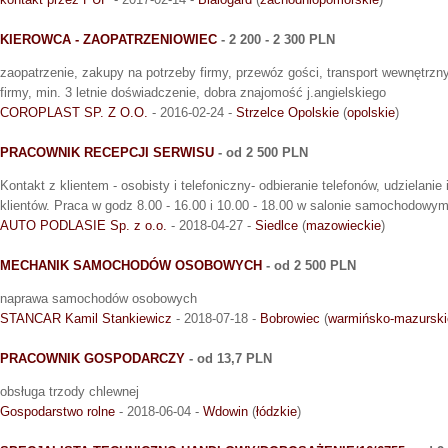
KIEROWCA - ZAOPATRZENIOWIEC
- 2 200 - 2 300 PLN
zaopatrzenie, zakupy na potrzeby firmy, przewóz gości, transport wewnętrzn
firmy, min. 3 letnie doświadczenie, dobra znajomość j.angielskiego
COROPLAST SP. Z O.O.
- 2016-02-24 -
Strzelce Opolskie
(
opolskie
)
PRACOWNIK RECEPCJI SERWISU
- od 2 500 PLN
Kontakt z klientem - osobisty i telefoniczny- odbieranie telefonów, udzielanie 
klientów. Praca w godz 8.00 - 16.00 i 10.00 - 18.00 w salonie samochodowym
AUTO PODLASIE Sp. z o.o.
- 2018-04-27 -
Siedlce
(
mazowieckie
)
MECHANIK SAMOCHODÓW OSOBOWYCH
- od 2 500 PLN
naprawa samochodów osobowych
STANCAR Kamil Stankiewicz
- 2018-07-18 -
Bobrowiec
(
warmińsko-mazurski
PRACOWNIK GOSPODARCZY
- od 13,7 PLN
obsługa trzody chlewnej
Gospodarstwo rolne
- 2018-06-04 -
Wdowin
(
łódzkie
)