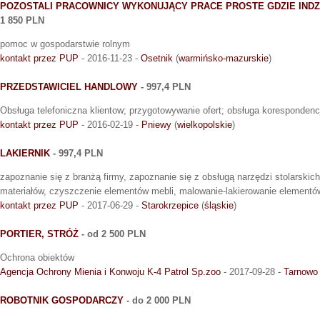
POZOSTALI PRACOWNICY WYKONUJĄCY PRACE PROSTE GDZIE INDZ
1 850 PLN
pomoc w gospodarstwie rolnym
kontakt przez PUP
- 2016-11-23 -
Osetnik
(
warmińsko-mazurskie
)
PRZEDSTAWICIEL HANDLOWY
- 997,4 PLN
Obsługa telefoniczna klientow; przygotowywanie ofert; obsługa korespondencji
kontakt przez PUP
- 2016-02-19 -
Pniewy
(
wielkopolskie
)
LAKIERNIK
- 997,4 PLN
zapoznanie się z branżą firmy, zapoznanie się z obsługą narzędzi stolarskic
materiałów, czyszczenie elementów mebli, malowanie-lakierowanie elementó
kontakt przez PUP
- 2017-06-29 -
Starokrzepice
(
śląskie
)
PORTIER, STRÓŻ
- od 2 500 PLN
Ochrona obiektów
Agencja Ochrony Mienia i Konwoju K-4 Patrol Sp.zoo
- 2017-09-28 -
Tarnowo
ROBOTNIK GOSPODARCZY
- do 2 000 PLN