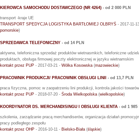
KIEROWCA SAMOCHODU DOSTAWCZEGO (NR 4264)
- od 2 000 PLN
transport -kraje UE
TRANSPORT SPEDYCJA LOGISTYKA BARTŁOMIEJ OLBRYŚ
- 2017-11-1
pomorskie
)
SPRZEDAWCA TELEFONICZNY
- od 14 PLN
aktywna, telefoniczna sprzedaż produktów wietnasmkich, telefoniczne udziela
produktach, obsługa firmowej poczty elektronicznej w języku wietnamskim
kontakt przez PUP
- 2017-03-21 -
Wólka Kosowska
(
mazowieckie
)
PRACOWNIK PRODUKCJI/ PRACOWNIK OBSŁUGI LINII
- od 13,7 PLN
praca fizyczna, pomoc w zaopatrzeniu lini produkcji, kontrola jakości towarów
kontakt przez PUP
- 2018-07-20 -
Środa Wielkopolska
(
wielkopolskie
)
KOORDYNATOR DS. MERCHANDISINGU I OBSŁUGI KLIENTA
- od 1 985
szkolenia, zarządzanie pracą merchandiserów, organizacja działań promocyj
pracy podległego zespołu
kontakt przez OHP
- 2016-10-11 -
Bielsko-Biała
(
śląskie
)