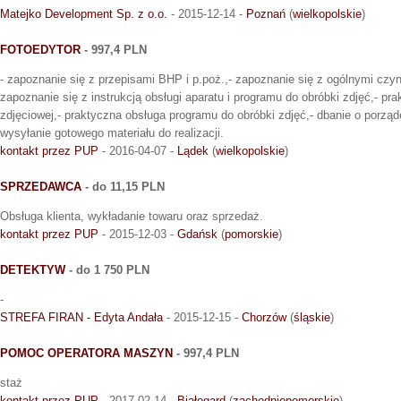
Matejko Development Sp. z o.o.
- 2015-12-14 -
Poznań
(
wielkopolskie
)
FOTOEDYTOR
- 997,4 PLN
- zapoznanie się z przepisami BHP i p.poż.,- zapoznanie się z ogólnymi czyn
zapoznanie się z instrukcją obsługi aparatu i programu do obróbki zdjęć,- prak
zdjęciowej,- praktyczna obsługa programu do obróbki zdjęć,- dbanie o porząd
wysyłanie gotowego materiału do realizacji.
kontakt przez PUP
- 2016-04-07 -
Lądek
(
wielkopolskie
)
SPRZEDAWCA
- do 11,15 PLN
Obsługa klienta, wykładanie towaru oraz sprzedaż.
kontakt przez PUP
- 2015-12-03 -
Gdańsk
(
pomorskie
)
DETEKTYW
- do 1 750 PLN
-
STREFA FIRAN - Edyta Andała
- 2015-12-15 -
Chorzów
(
śląskie
)
POMOC OPERATORA MASZYN
- 997,4 PLN
staż
kontakt przez PUP
- 2017-02-14 -
Białogard
(
zachodniopomorskie
)