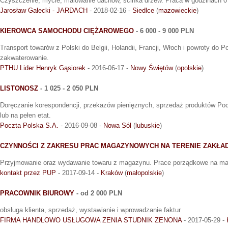
Czyszczenie, mycie, malowanie dachów, ścinka drzew. Praca w godzinach 0
Jarosław Gałecki - JARDACH
- 2018-02-16 -
Siedlce
(
mazowieckie
)
KIEROWCA SAMOCHODU CIĘŻAROWEGO
- 6 000 - 9 000 PLN
Transport towarów z Polski do Belgii, Holandii, Francji, Włoch i powroty do 
zakwaterowanie.
PTHU Lider Henryk Gąsiorek
- 2016-06-17 -
Nowy Świętów
(
opolskie
)
LISTONOSZ
- 1 025 - 2 050 PLN
Doręczanie korespondencji, przekazów pienięznych, sprzedaż produktów Pocz
lub na pełen etat.
Poczta Polska S.A.
- 2016-09-08 -
Nowa Sól
(
lubuskie
)
CZYNNOŚCI Z ZAKRESU PRAC MAGAZYNOWYCH NA TERENIE ZAKŁA
Przyjmowanie oraz wydawanie towaru z magazynu. Prace porządkowe na ma
kontakt przez PUP
- 2017-09-14 -
Kraków
(
małopolskie
)
PRACOWNIK BIUROWY
- od 2 000 PLN
obsługa klienta, sprzedaż, wystawianie i wprowadzanie faktur
FIRMA HANDLOWO USŁUGOWA ZENIA STUDNIK ZENONA
- 2017-05-29 -