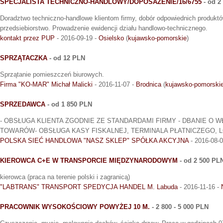
SPECJALISTA TECHNICZNO-HANDLOWY/DOPOSAŻENIE/16/6755
- od 2
Doradztwo techniczno-handlowe klientom firmy, dobór odpowiednich produkt
przedsiebiorstwo. Prowadzenie ewidencji działu handlowo-technicznego.
kontakt przez PUP
- 2016-09-19 -
Osielsko
(
kujawsko-pomorskie
)
SPRZĄTACZKA
- od 12 PLN
Sprzątanie pomieszczeń biurowych.
Firma "KO-MAR" Michał Malicki
- 2016-11-07 -
Brodnica
(
kujawsko-pomorski
SPRZEDAWCA
- od 1 850 PLN
- OBSŁUGA KLIENTA ZGODNIE ZE STANDARDAMI FIRMY - DBANIE O
TOWARÓW- OBSŁUGA KASY FISKALNEJ, TERMINALA PŁATNICZEGO, 
POLSKA SIEĆ HANDLOWA "NASZ SKLEP" SPÓŁKA AKCYJNA
- 2016-08-
KIEROWCA C+E W TRANSPORCIE MIĘDZYNARODOWYM
- od 2 500 PL
kierowca (praca na terenie polski i zagranicą)
"LABTRANS" TRANSPORT SPEDYCJA HANDEL M. Labuda
- 2016-11-16 -
PRACOWNIK WYSOKOŚCIOWY POWYŻEJ 10 M.
- 2 800 - 5 000 PLN