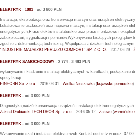
ELEKTRYK - 1001
- od 3 800 PLN
Instalacja, eksploatacja oraz konserwacja maszyn oraz urządzeń elektryczn
Lokalizowanie uszkodzeń oraz naprawa maszyn, instalacji oraz urządzeń ele
energetycznych,Prace elektro-instalatorskie oraz prace montażowe i eksploa
zabezpieczeń, sygnalizacji i pomiarów,Wykonywanie bieżących przeglądów 
zgodnie z dokumentacją techniczną, Współpraca z działem technologicznym 
"INDUSTRIE MAURIZIO PERUZZO COMFORT" SP. Z O. O.
- 2017-06-29 -
ELEKTRYK SAMOCHODOWY
- 2 774 - 3 493 PLN
wykonywanie i kładzenie instalacji elektrycznych w karetkach, podłączanie do
specyfikacji
EINHORN Sp. z o.o.
- 2016-08-31 -
Wielka Nieszawka
(
kujawsko-pomorskie
)
ELEKTRYK
- od 3 000 PLN
Diagnostyka,nadzór,konserwacja urządzeń i instalacji elektroenergatycznych
Zakład Drobiarski LECH-DRÓB Sp. z o.o.
- 2016-05-12 -
Zalewo
(
warmińsko-
ELEKTRYK
- od 3 000 PLN
Wykonywanie szaf i instalacji elektrycznych Kontakt osobisty w godz. 07.00