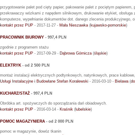
przygotowanie palet pod cięty papier, pakowanie palet z pociętym papierem, p
przekrawaczy wózkami z napędem silnikowym, drukowanie etykiet, obsługa 
komputerze, wypełnianie dokumentów dot. danego zlecenia produkcyjnego, 
kontakt przez PUP
- 2017-11-27 -
Mała Nieszawka
(
kujawsko-pomorskie
)
PRACOWNIK BIUROWY
- 997,4 PLN
zgodnie z programem stażu
kontakt przez PUP
- 2017-09-29 -
Dąbrowa Górnicza
(
śląskie
)
ELEKTRYK
- od 2 500 PLN
montaż instalacji elektrycznych podtynkowych, natynkowych, prace kablowe,
Usługi Instalacyjne i Budowlane Stefan Koralewski
- 2016-03-10 -
Bielawa
(
do
KUCHARZ/STAŻ
- 997,4 PLN
Obróbka art. spożywczych do sporządzania dań obiadowych.
kontakt przez PUP
- 2016-03-14 -
Kraśnik
(
lubelskie
)
POMOC MAGAZYNIERA
- od 2 000 PLN
pomoc w magazynie, dowóz tkanin