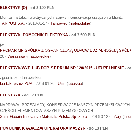
ELEKTRYK (O)
- od 2 100 PLN
Montaż instalacji elektrycznych, serwis i konserwacja urządzeń u klienta
TARPOM S.A.
- 2018-01-17 -
Tarnowiec
(
małopolskie
)
ELEKTRYK, POMOCNIK ELEKTRYKA
- od 3 500 PLN
jw.
PROMAR MP SPÓŁKA Z OGRANICZONĄ ODPOWIEDZIALNOŚCIĄ SPÓ
20 -
Warszawa
(
mazowieckie
)
ELEKTRYK/WYP. LUB DOP. ST PR UM NR 120/2015 - UZUPEŁNIENIE
- o
zgodnie ze staniowiskiem
kontakt przez PUP
- 2018-01-26 -
Ulim
(
lubuskie
)
ELEKTRYK
- od 17 PLN
NAPRAWA, PRZEGLĄDY, KONSERWACJE MASZYN PRZEMYSŁOWYCH,
CZĘŚCI I ELEMENTÓW MSZYN PRZEMYSŁOWYCH
Saint-Gobain Innovative Materials Polska Sp. z o.o.
- 2016-07-27 -
Żary
(
lubu
POMOCNIK KRAJACZA/ OPERATORA MASZYN
- do 13 PLN