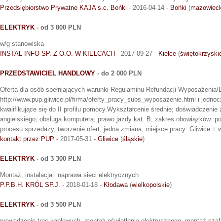
Przedsiębiorstwo Prywatne KAJA s.c. Bońki
- 2016-04-14 -
Bońki
(
mazowieck
ELEKTRYK
- od 3 800 PLN
w/g stanowiska
INSTAL INFO SP. Z O.O. W KIELCACH
- 2017-09-27 -
Kielce
(
świętokrzyski
PRZEDSTAWICIEL HANDLOWY
- do 2 000 PLN
Oferta dla osób spełniających warunki Regulaminu Refundacji Wyposażenia/
http://www.pup.gliwice.pl/firma/oferty_pracy_subs_wyposazenie.html i jedno
kwalifikujące się do II profilu pomocy.Wykształcenie średnie; doświadczeni
angielskiego; obsługa komputera; prawo jazdy kat. B; zakres obowiązków: po
procesu sprzedaży, tworzenie ofert; jedna zmiana; miejsce pracy: Gliwice +
kontakt przez PUP
- 2017-05-31 -
Gliwice
(
śląskie
)
ELEKTRYK
- od 3 300 PLN
Montaż, instalacja i naprawa sieci elektrycznych
P.P.B.H. KRÓL SP.J.
- 2018-01-18 -
Kłodawa
(
wielkopolskie
)
ELEKTRYK
- od 3 500 PLN
prowadzenie tras kablowych, montaż oświetlenia elektrycznego, montaż szaf