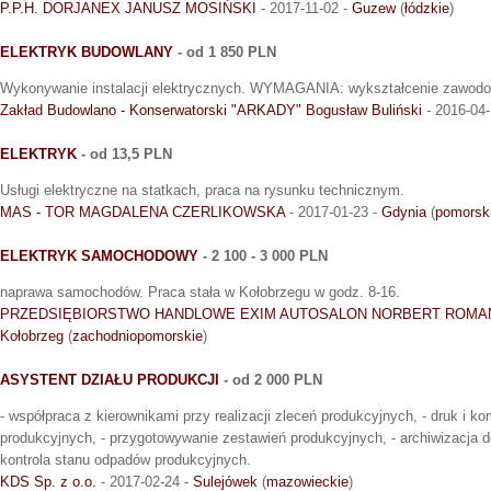
P.P.H. DORJANEX JANUSZ MOSIŃSKI
- 2017-11-02 -
Guzew
(
łódzkie
)
ELEKTRYK BUDOWLANY
- od 1 850 PLN
Wykonywanie instalacji elektrycznych. WYMAGANIA: wykształcenie zawodo
Zakład Budowlano - Konserwatorski "ARKADY" Bogusław Buliński
- 2016-04-
ELEKTRYK
- od 13,5 PLN
Usługi elektryczne na statkach, praca na rysunku technicznym.
MAS - TOR MAGDALENA CZERLIKOWSKA
- 2017-01-23 -
Gdynia
(
pomorsk
ELEKTRYK SAMOCHODOWY
- 2 100 - 3 000 PLN
naprawa samochodów. Praca stała w Kołobrzegu w godz. 8-16.
PRZEDSIĘBIORSTWO HANDLOWE EXIM AUTOSALON NORBERT ROMA
Kołobrzeg
(
zachodniopomorskie
)
ASYSTENT DZIAŁU PRODUKCJI
- od 2 000 PLN
- współpraca z kierownikami przy realizacji zleceń produkcyjnych, - druk i k
produkcyjnych, - przygotowywanie zestawień produkcyjnych, - archiwizacja d
kontrola stanu odpadów produkcyjnych.
KDS Sp. z o.o.
- 2017-02-24 -
Sulejówek
(
mazowieckie
)