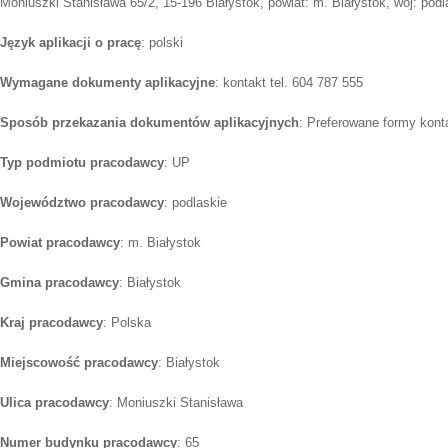
Moniuszki Stanisława 65/2, 15-196 Białystok, powiat: m. Białystok, woj: podl
Język aplikacji o pracę
: polski
Wymagane dokumenty aplikacyjne
: kontakt tel. 604 787 555
Sposób przekazania dokumentów aplikacyjnych
: Preferowane formy konta
Typ podmiotu pracodawcy
: UP
Województwo pracodawcy
: podlaskie
Powiat pracodawcy
: m. Białystok
Gmina pracodawcy
: Białystok
Kraj pracodawcy
: Polska
Miejscowość pracodawcy
: Białystok
Ulica pracodawcy
: Moniuszki Stanisława
Numer budynku pracodawcy
: 65