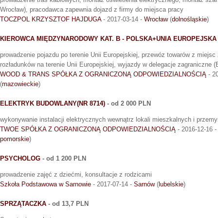
Wrocław), pracodawca zapewnia dojazd z firmy do miejsca pracy
TOCZPOL KRZYSZTOF HAJDUGA
- 2017-03-14 -
Wrocław
(
dolnośląskie
)
KIEROWCA MIĘDZYNARODOWY KAT. B - POLSKA+UNIA EUROPEJSKA
prowadzenie pojazdu po terenie Unii Europejskiej, przewóz towarów z miejsc
rozładunków na terenie Unii Europejskiej, wyjazdy w delegacje zagraniczne (
WOOD & TRANS SPÓŁKA Z OGRANICZONĄ ODPOWIEDZIALNOŚCIĄ
- 2
(
mazowieckie
)
ELEKTRYK BUDOWLANY(NR 8714)
- od 2 000 PLN
wykonywanie instalacji elektrycznych wewnątrz lokali mieszkalnych i przem
TWOE SPÓŁKA Z OGRANICZONĄ ODPOWIEDZIALNOŚCIĄ
- 2016-12-16 
pomorskie
)
PSYCHOLOG
- od 1 200 PLN
prowadzenie zajęć z dziećmi, konsultacje z rodzicami
Szkoła Podstawowa w Sarnowie
- 2017-07-14 -
Sarnów
(
lubelskie
)
SPRZĄTACZKA
- od 13,7 PLN