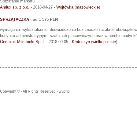
Sprzątanie marketu
Amlux sp. z o.o.
- 2018-04-27 -
Wojtówka
(
mazowieckie
)
SPRZĄTACZKA
- od 1 575 PLN
wymagania: wykształcenie, doswiadczenie bez znaczeniazakres obowiązków
budynku administracyjnym, szatniach pracowniczych oraz w obrębie budynk
Gembiak-Mikstacki Sp.J.
- 2018-09-05 -
Krotoszyn
(
wielkopolskie
)
Copyright © - All Rights Reserved - wypr.pl