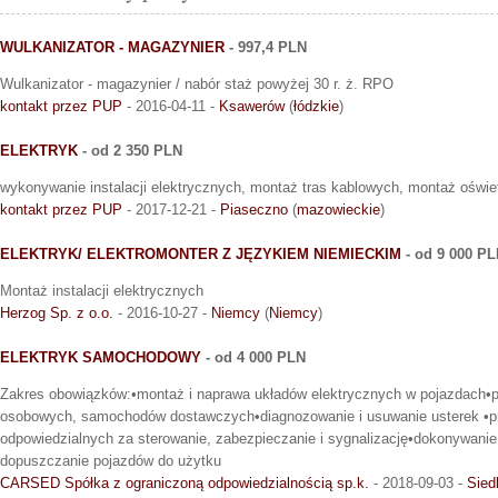
WULKANIZATOR - MAGAZYNIER
- 997,4 PLN
Wulkanizator - magazynier / nabór staż powyżej 30 r. ż. RPO
kontakt przez PUP
- 2016-04-11 -
Ksawerów
(
łódzkie
)
ELEKTRYK
- od 2 350 PLN
wykonywanie instalacji elektrycznych, montaż tras kablowych, montaż oświe
kontakt przez PUP
- 2017-12-21 -
Piaseczno
(
mazowieckie
)
ELEKTRYK/ ELEKTROMONTER Z JĘZYKIEM NIEMIECKIM
- od 9 000 P
Montaż instalacji elektrycznych
Herzog Sp. z o.o.
- 2016-10-27 -
Niemcy
(
Niemcy
)
ELEKTRYK SAMOCHODOWY
- od 4 000 PLN
Zakres obowiązków:•montaż i naprawa układów elektrycznych w pojazdach•
osobowych, samochodów dostawczych•diagnozowanie i usuwanie usterek •pr
odpowiedzialnych za sterowanie, zabezpieczanie i sygnalizację•dokonywani
dopuszczanie pojazdów do użytku
CARSED Spółka z ograniczoną odpowiedzialnością sp.k.
- 2018-09-03 -
Sied