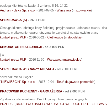
obsługa klientów na kasie; 2 zmiany: 8-16, 14-22
Auchan Polska Sp. z o.o.
- 2017-07-05 -
Warszawa
(
mazowieckie
)
SPRZEDAWCA (S)
- 997,4 PLN
Obsługa klienta, obsługa kasy fiskalnej, przyjmowanie, układanie towaru, db
towaru, metkowanie towaru, utrzymanie czystości na stanowisku pracy
kontakt przez PUP
- 2016-06-21 -
Ciężkowice
(
małopolskie
)
DEKORATOR RESTAURACJI
- od 2 000 PLN
j.w.
kontakt przez PUP
- 2016-11-30 -
Warszawa
(
mazowieckie
)
SPRZEDAWCA W BRANŻY MIĘSNEJ
- od 2 300 PLN
sprzedaż mięsa i wędlin
"NIEWIEŚCIN" Sp. z o.o.
- 2017-12-04 -
Toruń
(
kujawsko-pomorskie
)
PRACOWNIK KUCHENNY - GARMAŻERKA
- od 2 000 PLN
Zgodnie ze stanowiskiem. Produkcja wyrobów garmażeryjnych.
PRZEDSIĘBIORSTWO HANDLOWO-USŁUGOWE FOOD PROJECT EWA S