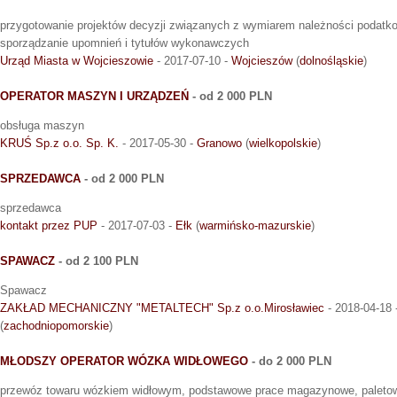
przygotowanie projektów decyzji związanych z wymiarem należności podatkow
sporządzanie upomnień i tytułów wykonawczych
Urząd Miasta w Wojcieszowie
- 2017-07-10 -
Wojcieszów
(
dolnośląskie
)
OPERATOR MASZYN I URZĄDZEŃ
- od 2 000 PLN
obsługa maszyn
KRUŚ Sp.z o.o. Sp. K.
- 2017-05-30 -
Granowo
(
wielkopolskie
)
SPRZEDAWCA
- od 2 000 PLN
sprzedawca
kontakt przez PUP
- 2017-07-03 -
Ełk
(
warmińsko-mazurskie
)
SPAWACZ
- od 2 100 PLN
Spawacz
ZAKŁAD MECHANICZNY "METALTECH" Sp.z o.o.Mirosławiec
- 2018-04-18 
(
zachodniopomorskie
)
MŁODSZY OPERATOR WÓZKA WIDŁOWEGO
- do 2 000 PLN
przewóz towaru wózkiem widłowym, podstawowe prace magazynowe, paletowa