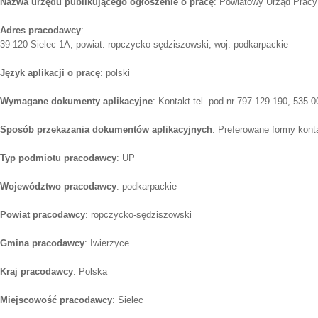
Nazwa urzędu publikującego ogłoszenie o pracę
: Powiatowy Urząd Prac
Adres pracodawcy
:
39-120 Sielec 1A, powiat: ropczycko-sędziszowski, woj: podkarpackie
Język aplikacji o pracę
: polski
Wymagane dokumenty aplikacyjne
: Kontakt tel. pod nr 797 129 190, 535 
Sposób przekazania dokumentów aplikacyjnych
: Preferowane formy konta
Typ podmiotu pracodawcy
: UP
Województwo pracodawcy
: podkarpackie
Powiat pracodawcy
: ropczycko-sędziszowski
Gmina pracodawcy
: Iwierzyce
Kraj pracodawcy
: Polska
Miejscowość pracodawcy
: Sielec