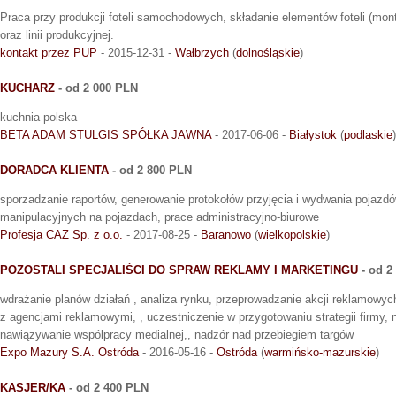
Praca przy produkcji foteli samochodowych, składanie elementów foteli (mon
oraz linii produkcyjnej.
kontakt przez PUP
- 2015-12-31 -
Wałbrzych
(
dolnośląskie
)
KUCHARZ
- od 2 000 PLN
kuchnia polska
BETA ADAM STULGIS SPÓŁKA JAWNA
- 2017-06-06 -
Białystok
(
podlaskie
)
DORADCA KLIENTA
- od 2 800 PLN
sporzadzanie raportów, generowanie protokołów przyjęcia i wydwania pojazd
manipulacyjnych na pojazdach, prace administracyjno-biurowe
Profesja CAZ Sp. z o.o.
- 2017-08-25 -
Baranowo
(
wielkopolskie
)
POZOSTALI SPECJALIŚCI DO SPRAW REKLAMY I MARKETINGU
- od 2
wdrażanie planów działań , analiza rynku, przeprowadzanie akcji reklamowyc
z agencjami reklamowymi, , uczestniczenie w przygotowaniu strategii firmy, 
nawiązywanie wspólpracy medialnej,, nadzór nad przebiegiem targów
Expo Mazury S.A. Ostróda
- 2016-05-16 -
Ostróda
(
warmińsko-mazurskie
)
KASJER/KA
- od 2 400 PLN