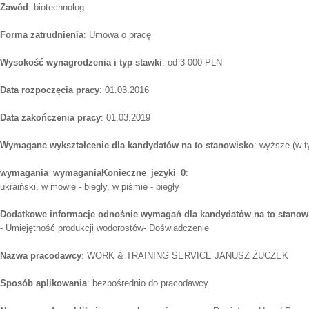
Zawód
: biotechnolog
Forma zatrudnienia
: Umowa o pracę
Wysokość wynagrodzenia i typ stawki
: od 3 000 PLN
Data rozpoczęcia pracy
: 01.03.2016
Data zakończenia pracy
: 01.03.2019
Wymagane wykształcenie dla kandydatów na to stanowisko
: wyższe (w t
wymagania_wymaganiaKonieczne_jezyki_0
:
ukraiński, w mowie - biegły, w piśmie - biegły
Dodatkowe informacje odnośnie wymagań dla kandydatów na to stanow
- Umiejętność produkcji wodorostów- Doświadczenie
Nazwa pracodawcy
: WORK & TRAINING SERVICE JANUSZ ŻUCZEK
Sposób aplikowania
: bezpośrednio do pracodawcy