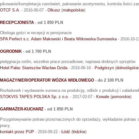
pikowanie/kompletacja zamówień, pakowanie asortymentu, kontrola ilości z
OTCF S.A.
- 2016-06-07 -
Olkusz
(
małopolskie
)
RECEPCJONISTA
- od 1 850 PLN
Obsługa gości w recepcji w pensjonacie
SPA Perfect s.c. Adam Makowski i Beata Witkowska-Sumowska
- 2016-10-1
OGRODNIK
- od 1 700 PLN
pielęgnacja roślin, wszelkie prace porzadkowe, naprawa drobnych sprzętów
Hotel Pałac Staniszów Wacław Dzida
- 2016-06-16 -
Podgórzyn
(
dolnośląskie
MAGAZYNIER/OPERATOR WÓZKA WIDŁOWEGO
- do 2 100 PLN
Rozładunek i wydawanie surowca na produkcję, odbiór z produkcji i załadu
STOKVIS TAPES POLSKA Sp. z o.o.
- 2017-02-07 -
Kowale
(
pomorskie
)
GARMAŻER-KUCHARZ
- od 1 850 PLN
Przygotowywanie potraw przeznaczonych do sprzedaży, wykładanie potraw, 
pracy.
kontakt przez PUP
- 2016-09-22 -
Łódź
(
łódzkie
)