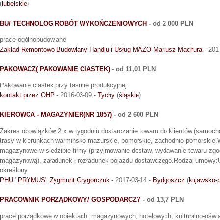
(
lubelskie
)
BU/ TECHNOLOG ROBÓT WYKOŃCZENIOWYCH
- od 2 000 PLN
prace ogólnobudowlane
Zakład Remontowo Budowlany Handlu i Usług MAZO Mariusz Machura
- 201
PAKOWACZ( PAKOWANIE CIASTEK)
- od 11,01 PLN
Pakowanie ciastek przy taśmie produkcyjnej
kontakt przez OHP
- 2016-03-09 -
Tychy
(
śląskie
)
KIEROWCA - MAGAZYNIER(NR 1857)
- od 2 600 PLN
Zakres obowiązków:2 x w tygodniu dostarczanie towaru do klientów (samoc
trasy w kierunkach warmińsko-mazurskie, pomorskie, zachodnio-pomorskie.W
magazynowe w siedzibie firmy (przyjmowanie dostaw, wydawanie towaru zgo
magazynową), załadunek i rozładunek pojazdu dostawczego.Rodzaj umowy:
określony
PHU "PRYMUS" Zygmunt Grygorczuk
- 2017-03-14 -
Bydgoszcz
(
kujawsko-
PRACOWNIK PORZĄDKOWY/ GOSPODARCZY
- od 13,7 PLN
prace porządkowe w obiektach: magazynowych, hotelowych, kulturalno-oświ