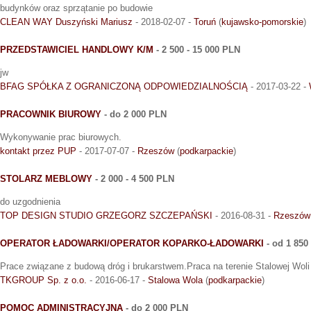
budynków oraz sprzątanie po budowie
CLEAN WAY Duszyński Mariusz
- 2018-02-07 -
Toruń
(
kujawsko-pomorskie
)
PRZEDSTAWICIEL HANDLOWY K/M
- 2 500 - 15 000 PLN
jw
BFAG SPÓŁKA Z OGRANICZONĄ ODPOWIEDZIALNOŚCIĄ
- 2017-03-22 -
PRACOWNIK BIUROWY
- do 2 000 PLN
Wykonywanie prac biurowych.
kontakt przez PUP
- 2017-07-07 -
Rzeszów
(
podkarpackie
)
STOLARZ MEBLOWY
- 2 000 - 4 500 PLN
do uzgodnienia
TOP DESIGN STUDIO GRZEGORZ SZCZEPAŃSKI
- 2016-08-31 -
Rzeszów
OPERATOR ŁADOWARKI/OPERATOR KOPARKO-ŁADOWARKI
- od 1 850
Prace związane z budową dróg i brukarstwem.Praca na terenie Stalowej Woli i
TKGROUP Sp. z o.o.
- 2016-06-17 -
Stalowa Wola
(
podkarpackie
)
POMOC ADMINISTRACYJNA
- do 2 000 PLN