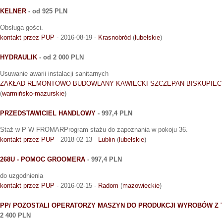
KELNER
- od 925 PLN
Obsługa gości.
kontakt przez PUP
- 2016-08-19 -
Krasnobród
(
lubelskie
)
HYDRAULIK
- od 2 000 PLN
Usuwanie awarii instalacji sanitarnych
ZAKŁAD REMONTOWO-BUDOWLANY KAWIECKI SZCZEPAN BISKUPIEC
(
warmińsko-mazurskie
)
PRZEDSTAWICIEL HANDLOWY
- 997,4 PLN
Staż w P W FROMARProgram stażu do zapoznania w pokoju 36.
kontakt przez PUP
- 2018-02-13 -
Lublin
(
lubelskie
)
268U - POMOC GROOMERA
- 997,4 PLN
do uzgodnienia
kontakt przez PUP
- 2016-02-15 -
Radom
(
mazowieckie
)
PP/ POZOSTALI OPERATORZY MASZYN DO PRODUKCJI WYROBÓW Z
2 400 PLN