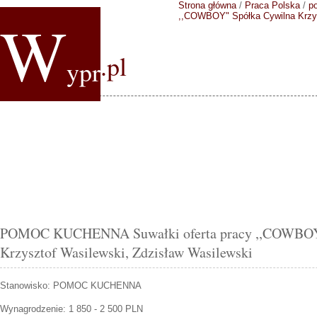
Strona główna
/
Praca Polska
/
p
W
,,COWBOY" Spółka Cywilna Krzys
.pl
ypr
POMOC KUCHENNA Suwałki oferta pracy ,,COWBOY
Krzysztof Wasilewski, Zdzisław Wasilewski
Stanowisko:
POMOC KUCHENNA
Wynagrodzenie: 1 850 - 2 500 PLN