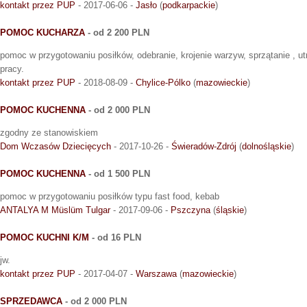
kontakt przez PUP
- 2017-06-06 -
Jasło
(
podkarpackie
)
POMOC KUCHARZA
- od 2 200 PLN
pomoc w przygotowaniu posiłków, odebranie, krojenie warzyw, sprzątanie , u
pracy.
kontakt przez PUP
- 2018-08-09 -
Chylice-Pólko
(
mazowieckie
)
POMOC KUCHENNA
- od 2 000 PLN
zgodny ze stanowiskiem
Dom Wczasów Dziecięcych
- 2017-10-26 -
Świeradów-Zdrój
(
dolnośląskie
)
POMOC KUCHENNA
- od 1 500 PLN
pomoc w przygotowaniu posiłków typu fast food, kebab
ANTALYA M Müslüm Tulgar
- 2017-09-06 -
Pszczyna
(
śląskie
)
POMOC KUCHNI K/M
- od 16 PLN
jw.
kontakt przez PUP
- 2017-04-07 -
Warszawa
(
mazowieckie
)
SPRZEDAWCA
- od 2 000 PLN