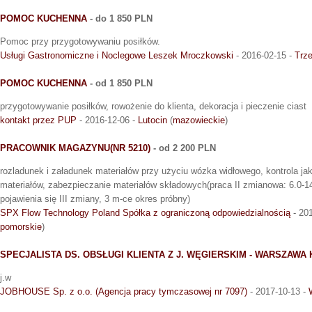
POMOC KUCHENNA
- do 1 850 PLN
Pomoc przy przygotowywaniu posiłków.
Usługi Gastronomiczne i Noclegowe Leszek Mroczkowski
- 2016-02-15 -
Trz
POMOC KUCHENNA
- od 1 850 PLN
przygotowywanie posiłków, rowożenie do klienta, dekoracja i pieczenie ciast
kontakt przez PUP
- 2016-12-06 -
Lutocin
(
mazowieckie
)
PRACOWNIK MAGAZYNU(NR 5210)
- od 2 200 PLN
rozladunek i załadunek materiałów przy użyciu wózka widłowego, kontrola jak
materiałów, zabezpieczanie materiałów składowych(praca II zmianowa: 6.0-1
pojawienia się III zmiany, 3 m-ce okres próbny)
SPX Flow Technology Poland Spółka z ograniczoną odpowiedzialnością
- 20
pomorskie
)
SPECJALISTA DS. OBSŁUGI KLIENTA Z J. WĘGIERSKIM - WARSZAWA 
j.w
JOBHOUSE Sp. z o.o. (Agencja pracy tymczasowej nr 7097)
- 2017-10-13 -