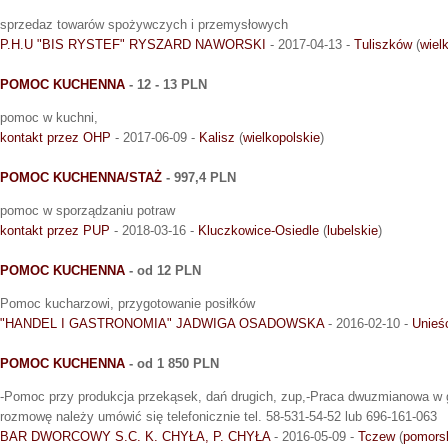
sprzedaz towarów spożywczych i przemysłowych
P.H.U "BIS RYSTEF" RYSZARD NAWORSKI
- 2017-04-13 -
Tuliszków
(
wiel
POMOC KUCHENNA
- 12 - 13 PLN
pomoc w kuchni,
kontakt przez OHP
- 2017-06-09 -
Kalisz
(
wielkopolskie
)
POMOC KUCHENNA/STAŻ
- 997,4 PLN
pomoc w sporządzaniu potraw
kontakt przez PUP
- 2018-03-16 -
Kluczkowice-Osiedle
(
lubelskie
)
POMOC KUCHENNA
- od 12 PLN
Pomoc kucharzowi, przygotowanie posiłków
"HANDEL I GASTRONOMIA" JADWIGA OSADOWSKA
- 2016-02-10 -
Unieś
POMOC KUCHENNA
- od 1 850 PLN
-Pomoc przy produkcja przekąsek, dań drugich, zup,-Praca dwuzmianowa w g
rozmowę należy umówić się telefonicznie tel. 58-531-54-52 lub 696-161-063
BAR DWORCOWY S.C. K. CHYŁA, P. CHYŁA
- 2016-05-09 -
Tczew
(
pomors