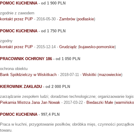
POMOC KUCHENNA
- od 1 900 PLN
zgodnie z zawodem
kontakt przez PUP
- 2016-05-30 -
Zambrów
(
podlaskie
)
POMOC KUCHENNA
- od 1 750 PLN
zgodny
kontakt przez PUP
- 2015-12-14 -
Grudziądz
(
kujawsko-pomorskie
)
PRACOWNIK OCHRONY 186
- od 1 050 PLN
ochrona obiektu
Bank Spółdzielczy w Wiskitkach
- 2018-07-11 -
Wiskitki
(
mazowieckie
)
KIEROWNIK ZAKŁADU
- od 2 000 PLN
zarządzanie zespołem ludzi; doradztwo technologiczne; organizaowanie logis
Piekarnia Mistrza Jana Jan Nowak
- 2017-03-22 -
Biedaszki Małe
(
warmińsko
POMOC KUCHENNA
- 997,4 PLN
Praca w kuchni, przygotowanie posiłków, obróbka mięs, czynności porządko
towaru.