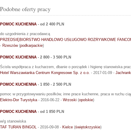
Podobne oferty pracy
POMOC KUCHENNA
- od 2 400 PLN
do uzgodnienia z pracodawcą
PRZEDSIĘBIORSTWO HANDLOWO USŁUGOWO ROZRYWKOWE FANCOM
-
Rzeszów
(
podkarpackie
)
POMOC KUCHENNA
- 2 800 - 3 500 PLN
Ścisła współpraca z kucharzem, dbanie o porządek i higienę stanowiska prac
Hotel Warszawianka Centrum Kongresowe Sp. z o.o.
- 2017-01-09 -
Jachran
POMOC KUCHENNA
- 1 850 - 2 500 PLN
pomoc w przygotowywaniu posiłków, inne prace kuchenne, praca w ruchu ci
Elektro-Dor Turystyka
- 2016-06-22 -
Wrzoski
(
opolskie
)
POMOC KUCHENNA
- od 1 850 PLN
w/g stanowiska
TAF TURAN BINGOL
- 2016-09-08 -
Kielce
(
świętokrzyskie
)