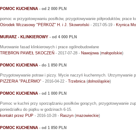
POMOC KUCHENNA
- od 2 000 PLN
pomoc w przygotowywaniu posiłków, przygotowywanie półproduktów, prace 
Ośrodek Wczasowy "PERKOZ" H. i J. Skowroński
- 2017-05-19 -
Krynica Mo
MURARZ - KLINKIEROWY
- od 4 000 PLN
Murowanie fasad klinkierowych i prace ogólnobudowlane
TREBRON PAWEŁ SKOCZEŃ
- 2017-07-28 -
Nawojowa
(
małopolskie
)
POMOC KUCHENNA
- do 1 850 PLN
Przygotowywanie potraw i pizzy. Mycie naczyń kuchennych. Utrzymywanie p
PIZZERIA "PALERMO"
- 2016-04-22 -
Trzebnica
(
dolnośląskie
)
POMOC KUCHENNA
- od 1 000 PLN
Pomoc w kuchni przy sporządzaniu posiłków gorących, przygotowywanie zup i
poniedziałku do piątku w godzinach 6-15.
kontakt przez PUP
- 2016-10-28 -
Raszyn
(
mazowieckie
)
POMOC KUCHENNA
- od 1 850 PLN