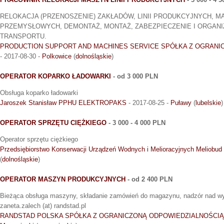
RELOKACJA (PRZENOSZENIE) ZAKŁADÓW, LINII PRODUKCYJNYCH, M
PRZEMYSŁOWYCH, DEMONTAŻ, MONTAŻ, ZABEZPIECZENIE I ORGANIZ
TRANSPORTU.
PRODUCTION SUPPORT AND MACHINES SERVICE SPÓŁKA Z OGRANI
- 2017-08-30 -
Polkowice
(
dolnośląskie
)
OPERATOR KOPARKO ŁADOWARKI
- od 3 000 PLN
Obsługa koparko ładowarki
Jaroszek Stanisław PPHU ELEKTROPAKS
- 2017-08-25 -
Puławy
(
lubelskie
)
OPERATOR SPRZĘTU CIĘŻKIEGO
- 3 000 - 4 000 PLN
Operator sprzętu ciężkiego
Przedsiębiorstwo Konserwacji Urządzeń Wodnych i Melioracyjnych Meliobud
(
dolnośląskie
)
OPERATOR MASZYN PRODUKCYJNYCH
- od 2 400 PLN
Bieżąca obsługa maszyny, składanie zamówień do magazynu, nadzór nad w
zaneta.zalech (at) randstad.pl
RANDSTAD POLSKA SPÓŁKA Z OGRANICZONĄ ODPOWIEDZIALNOŚCIĄ