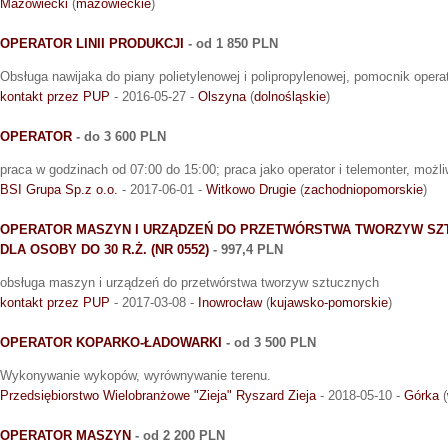
Mazowiecki
(
mazowieckie
)
OPERATOR LINII PRODUKCJI
- od 1 850 PLN
Obsługa nawijaka do piany polietylenowej i polipropylenowej, pomocnik oper
kontakt przez PUP
- 2016-05-27 -
Olszyna
(
dolnośląskie
)
OPERATOR
- do 3 600 PLN
praca w godzinach od 07:00 do 15:00; praca jako operator i telemonter, możl
BSI Grupa Sp.z o.o.
- 2017-06-01 -
Witkowo Drugie
(
zachodniopomorskie
)
OPERATOR MASZYN I URZĄDZEŃ DO PRZETWÓRSTWA TWORZYW SZ
DLA OSOBY DO 30 R.Ż. (NR 0552)
- 997,4 PLN
obsługa maszyn i urządzeń do przetwórstwa tworzyw sztucznych
kontakt przez PUP
- 2017-03-08 -
Inowrocław
(
kujawsko-pomorskie
)
OPERATOR KOPARKO-ŁADOWARKI
- od 3 500 PLN
Wykonywanie wykopów, wyrównywanie terenu.
Przedsiębiorstwo Wielobranżowe "Zieja" Ryszard Zieja
- 2018-05-10 -
Górka
(
OPERATOR MASZYN
- od 2 200 PLN