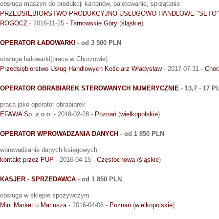
obsługa maszyn do produkcji kartonów, paletowanie, sprzątanie
PRZEDSIĘBIORSTWO PRODUKCYJNO-USŁUGOWO-HANDLOWE "SETO"
ROGOCZ
- 2016-11-25 -
Tarnowskie Góry
(
śląskie
)
OPERATOR ŁADOWARKI
- od 3 500 PLN
obsługa ładowarki(praca w Chorzowie)
Przedsiębiorstwo Usług Handlowych Kościarz Władysław
- 2017-07-31 -
Chor
OPERATOR OBRABIAREK STEROWANYCH NUMERYCZNIE
- 13,7 - 17 P
praca jako operator obrabiarek
EFAWA Sp. z o.o.
- 2018-02-28 -
Poznań
(
wielkopolskie
)
OPERATOR WPROWADZANIA DANYCH
- od 1 850 PLN
wprowadzanie danych księgowych
kontakt przez PUP
- 2016-04-15 -
Częstochowa
(
śląskie
)
KASJER - SPRZEDAWCA
- od 1 850 PLN
obsługa w sklepie spożywczym
Mini Market u Mariusza
- 2016-04-06 -
Poznań
(
wielkopolskie
)