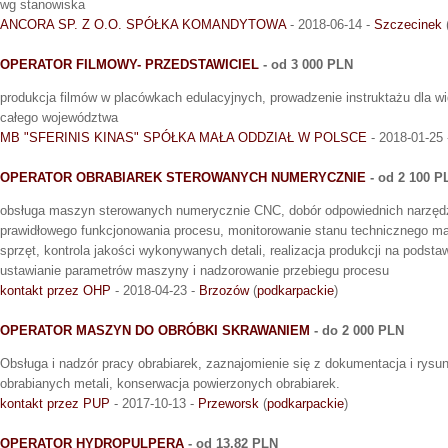
wg stanowiska
ANCORA SP. Z O.O. SPÓŁKA KOMANDYTOWA
- 2018-06-14 -
Szczecinek
OPERATOR FILMOWY- PRZEDSTAWICIEL
- od 3 000 PLN
produkcja filmów w placówkach edulacyjnych, prowadzenie instruktażu dla wi
całego województwa
MB "SFERINIS KINAS" SPÓŁKA MAŁA ODDZIAŁ W POLSCE
- 2018-01-25
OPERATOR OBRABIAREK STEROWANYCH NUMERYCZNIE
- od 2 100 P
obsługa maszyn sterowanych numerycznie CNC, dobór odpowiednich narzędzi
prawidłowego funkcjonowania procesu, monitorowanie stanu technicznego m
sprzęt, kontrola jakości wykonywanych detali, realizacja produkcji na podst
ustawianie parametrów maszyny i nadzorowanie przebiegu procesu
kontakt przez OHP
- 2018-04-23 -
Brzozów
(
podkarpackie
)
OPERATOR MASZYN DO OBRÓBKI SKRAWANIEM
- do 2 000 PLN
Obsługa i nadzór pracy obrabiarek, zaznajomienie się z dokumentacja i rysu
obrabianych metali, konserwacja powierzonych obrabiarek.
kontakt przez PUP
- 2017-10-13 -
Przeworsk
(
podkarpackie
)
OPERATOR HYDROPULPERA
- od 13,82 PLN