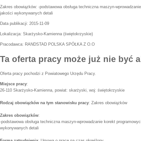
Zakres obowiązków:
-podstawowa obsługa techniczna maszyn-wprowadzanie 
jakości wykonywanych detali
Data publikacji:
2015-11-09
Lokalizacja:
Skarżysko-Kamienna
(
świętokrzyskie
)
Pracodawca:
RANDSTAD POLSKA SPÓŁKA Z O.O
Ta oferta pracy może już nie być a
Oferta pracy pochodzi z Powiatowego Urzędu Pracy.
Miejsce pracy
:
26-110 Skarżysko-Kamienna, powiat: skarżyski, woj: świętokrzyskie
Rodzaj obowiązków na tym stanowisku pracy
: Zakres obowiązków
Zakres obowiązków
:
-podstawowa obsługa techniczna maszyn-wprowadzanie korekt programowych
wykonywanych detali
Forma zatrudnienia
: Umowa o pracę na czas określony