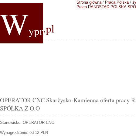
Strona główna
/
Praca Polska
/
ś
W
Praca RANDSTAD POLSKA SPÓ
.pl
ypr
OPERATOR CNC Skarżysko-Kamienna oferta prac
SPÓŁKA Z O.O
Stanowisko:
OPERATOR CNC
Wynagrodzenie: od 12 PLN