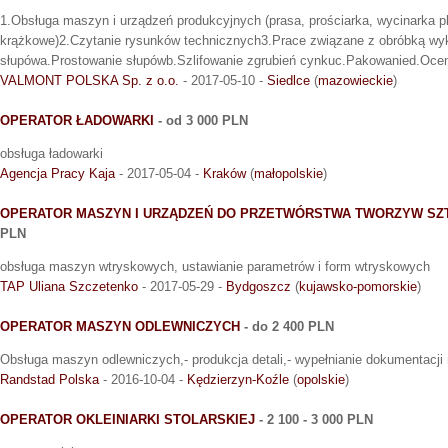
1.Obsługa maszyn i urządzeń produkcyjnych (prasa, prościarka, wycinarka p
krążkowe)2.Czytanie rysunków technicznych3.Prace związane z obróbką w
słupówa.Prostowanie słupówb.Szlifowanie zgrubień cynkuc.Pakowanied.Oce
VALMONT POLSKA Sp. z o.o.
- 2017-05-10 -
Siedlce
(
mazowieckie
)
OPERATOR ŁADOWARKI
- od 3 000 PLN
obsługa ładowarki
Agencja Pracy Kaja
- 2017-05-04 -
Kraków
(
małopolskie
)
OPERATOR MASZYN I URZĄDZEŃ DO PRZETWÓRSTWA TWORZYW SZTU
PLN
obsługa maszyn wtryskowych, ustawianie parametrów i form wtryskowych
TAP Uliana Szczetenko
- 2017-05-29 -
Bydgoszcz
(
kujawsko-pomorskie
)
OPERATOR MASZYN ODLEWNICZYCH
- do 2 400 PLN
Obsługa maszyn odlewniczych,- produkcja detali,- wypełnianie dokumentacji 
Randstad Polska
- 2016-10-04 -
Kędzierzyn-Koźle
(
opolskie
)
OPERATOR OKLEINIARKI STOLARSKIEJ
- 2 100 - 3 000 PLN