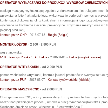
OPERATOR WYTŁACZARKI DO PRODUKCJI WYROBÓW CHEMICZNYCH
obsługa maszyny wytłaczającej zgodnie z planowaniem i instrukcjami team l
wpływają na folie (nakładanie logo, wykonywanie perforacji), pomoc w przyg
kontynuacji drukowania folii z konkretnymi informacjami logo, przygotowyw
wykonane na konkretne zlecenie, prewencyjne utrzymanie maszyn oraz ich k
(błędnej produkcji)
kontakt przez OHP
- 2016-07-18 -
Belgia
(
Belgia
)
MONTER ŁOŻYSK
- 2 600 - 2 800 PLN
w/g stanowiska
NSK Bearings Polska S.A. Kielce
- 2018-01-04 -
Kielce
(
świętokrzyskie
)
OPERATOR WTRYSKARKI
- od 2 000 PLN
pomoc w obsłudze wtryskarki, kontrola jakości produktów z tworzyw sztuczn
kontakt przez PUP
- 2017-03-07 -
Konstantynów Łódzki
(
łódzkie
)
OPERATOR MASZYN CNC
- od 2 000 PLN
Obsługa maszyn CNC, odczytywanie danych z rysunków technicznych, obsł
nadzór nad przebiegiem procesu, umowa o pracę tymczasowąKontakt z praco
Swobodna 3miejsce pracy: Wrocław, ul. BierutowskaSala F