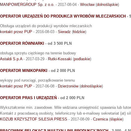
MANPOWERGROUP Sp. z o.o.
- 2017-08-04 -
Wrocław
(
dolnośląskie
)
OPERATOR URZĄDZEŃ DO PRODUKCJI WYROBÓW MLECZARSKICH
- 
Obsługa urządzeń do produkcji wyrobów mleczarskich
kontakt przez PUP
- 2016-08-03 -
Sieradz
(
łódzkie
)
OPERATOR RÓWNIARKI
- od 3 500 PLN
obsługa sprzętu ciężkiego na terenie budowy
Astaldi S.p.A
- 2017-03-29 -
Rutki-Kossaki
(
podlaskie
)
OPERATOR MINIKOPARKI
- od 2 000 PLN
wykopy pod rurociągi, porządkowanie terenu
kontakt przez PUP
- 2017-06-08 -
Dzierżoniów
(
dolnośląskie
)
OPERATOR PRAS I URZĄDZEŃ
- od 2 000 PLN
Wykształcenie min. zawodowe. Mile widziana umiejętność spawania lub luto
Kontakt z pracodawcą osobisty, telefoniczny lub e-mailowy sekretariat (at) si
KOZUB KRZYSZTOF SILESIA PRESS
- 2017-08-09 -
Czernica
(
śląskie
)
PRACOWNIK RELOKACJI MASZYN LINII PRODUKCYJNYCH
- 3 000 - 4 