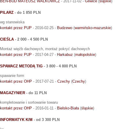
BEN-BUD MATEUSZ WALKOWICZ
- 2017-11-02 -
Gliwice
(
śląskie
)
PILARZ
- do 1 850 PLN
wg stanowiska
kontakt przez PUP
- 2016-02-25 -
Budzewo
(
warmińsko-mazurskie
)
CIEŚLA
- 2 000 - 4 500 PLN
Montaż więźb dachowych, montaż pokryć dachowych
kontakt przez PUP
- 2017-04-27 -
Harkabuz
(
małopolskie
)
SPAWACZ METODĄ TIG
- 3 800 - 4 800 PLN
spawanie form
kontakt przez OHP
- 2017-07-21 -
Czechy
(
Czechy
)
MAGAZYNIER
- do 11 PLN
kompletowanie i sortowanie towaru
kontakt przez OHP
- 2016-01-11 -
Bielsko-Biała
(
śląskie
)
INFORMATYK K/M
- od 3 300 PLN