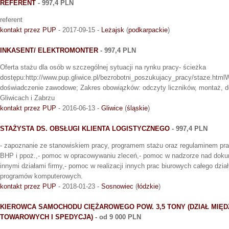
REFERENT
- 997,4 PLN
referent
kontakt przez PUP
- 2017-09-15 -
Leżajsk
(
podkarpackie
)
INKASENT/ ELEKTROMONTER
- 997,4 PLN
Oferta stażu dla osób w szczególnej sytuacji na rynku pracy- ścieżka
dostępu:http://www.pup.gliwice.pl/bezrobotni_poszukujacy_pracy/staze.html
doświadczenie zawodowe; Zakres obowiązków: odczyty liczników, montaż, d
Gliwicach i Zabrzu
kontakt przez PUP
- 2016-06-13 -
Gliwice
(
śląskie
)
STAŻYSTA DS. OBSŁUGI KLIENTA LOGISTYCZNEGO
- 997,4 PLN
- zapoznanie ze stanowiskiem pracy, programem stażu oraz regulaminem pra
BHP i ppoż.,- pomoc w opracowywaniu zleceń,- pomoc w nadzorze nad dokum
innymi działami firmy,- pomoc w realizacji innych prac biurowych całego dzi
programów komputerowych.
kontakt przez PUP
- 2018-01-23 -
Sosnowiec
(
łódzkie
)
KIEROWCA SAMOCHODU CIĘŻAROWEGO POW. 3,5 TONY (DZIAŁ M
TOWAROWYCH I SPEDYCJA)
- od 9 000 PLN