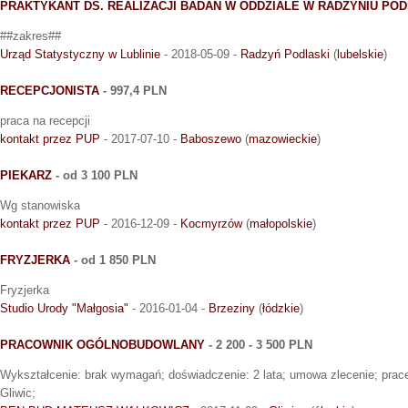
PRAKTYKANT DS. REALIZACJI BADAŃ W ODDZIALE W RADZYNIU PO
##zakres##
Urząd Statystyczny w Lublinie
- 2018-05-09 -
Radzyń Podlaski
(
lubelskie
)
RECEPCJONISTA
- 997,4 PLN
praca na recepcji
kontakt przez PUP
- 2017-07-10 -
Baboszewo
(
mazowieckie
)
PIEKARZ
- od 3 100 PLN
Wg stanowiska
kontakt przez PUP
- 2016-12-09 -
Kocmyrzów
(
małopolskie
)
FRYZJERKA
- od 1 850 PLN
Fryzjerka
Studio Urody "Małgosia"
- 2016-01-04 -
Brzeziny
(
łódzkie
)
PRACOWNIK OGÓLNOBUDOWLANY
- 2 200 - 3 500 PLN
Wykształcenie: brak wymagań; doświadczenie: 2 lata; umowa zlecenie; prac
Gliwic;