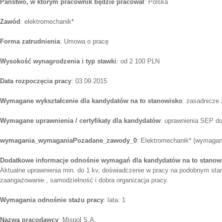
Państwo, w którym pracownik będzie pracował
: Polska
Zawód
: elektromechanik*
Forma zatrudnienia
: Umowa o pracę
Wysokość wynagrodzenia i typ stawki
: od 2 100 PLN
Data rozpoczęcia pracy
: 03.09.2015
Wymagane wykształcenie dla kandydatów na to stanowisko
: zasadnicze
Wymagane uprawnienia / certyfikaty dla kandydatów
: uprawnienia SEP d
wymagania_wymaganiaPozadane_zawody_0
: Elektromechanik* (wymagany
Dodatkowe informacje odnośnie wymagań dla kandydatów na to stanow
Aktualne uprawnienia min. do 1 kv, doświadczenie w pracy na podobnym stan
zaangażowanie , samodzielność i dobra organizacja pracy.
Wymagania odnośnie stażu pracy
: lata: 1
Nazwa pracodawcy
: Mispol S.A.