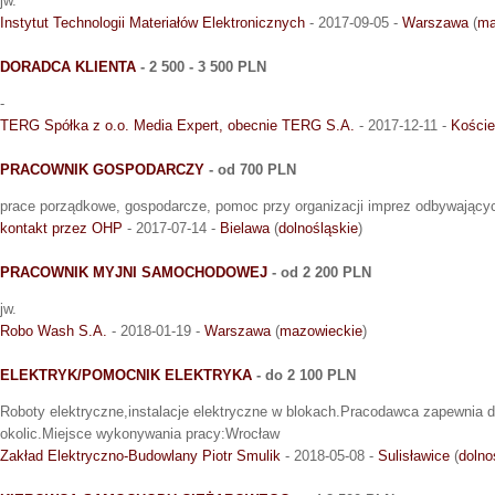
jw.
Instytut Technologii Materiałów Elektronicznych
- 2017-09-05 -
Warszawa
(
ma
DORADCA KLIENTA
- 2 500 - 3 500 PLN
-
TERG Spółka z o.o. Media Expert, obecnie TERG S.A.
- 2017-12-11 -
Koście
PRACOWNIK GOSPODARCZY
- od 700 PLN
prace porządkowe, gospodarcze, pomoc przy organizacji imprez odbywającyc
kontakt przez OHP
- 2017-07-14 -
Bielawa
(
dolnośląskie
)
PRACOWNIK MYJNI SAMOCHODOWEJ
- od 2 200 PLN
jw.
Robo Wash S.A.
- 2018-01-19 -
Warszawa
(
mazowieckie
)
ELEKTRYK/POMOCNIK ELEKTRYKA
- do 2 100 PLN
Roboty elektryczne,instalacje elektryczne w blokach.Pracodawca zapewnia d
okolic.Miejsce wykonywania pracy:Wrocław
Zakład Elektryczno-Budowlany Piotr Smulik
- 2018-05-08 -
Sulisławice
(
dolno