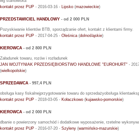
wg stanowiska
kontakt przez PUP
- 2016-03-16 -
Lipsko
(
mazowieckie
)
PRZEDSTAWICIEL HANDLOWY
- od 2 000 PLN
Pozyskiwanie klientów BTB, sporządzanie ofert, kontakt z klientami firmy.
kontakt przez PUP
- 2017-04-25 -
Oleśnica
(
dolnośląskie
)
KIEROWCA
- od 2 800 PLN
Załadunek towaru, rozów i rozładunek
JAN WOJTYNIAK PRZEDSIĘBIORSTWO HANDLOWE "EUROHURT"
- 201
(
wielkopolskie
)
SPRZEDAWCA
- 997,4 PLN
obsługa kasy fiskalnejprzygotowanie towaru do sprzedażyobsługa klientaeks
kontakt przez PUP
- 2018-03-05 -
Kołaczkowo
(
kujawsko-pomorskie
)
KIEROWCA
- od 2 000 PLN
dbanie o powierzony samochód i dodatkowe wyposażenie, rzetelne wykonyw
kontakt przez PUP
- 2016-07-20 -
Szyleny
(
warmińsko-mazurskie
)