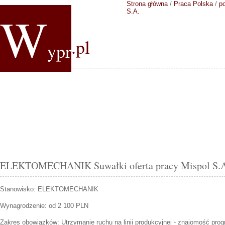
Strona główna
/
Praca Polska
/
p
W
S.A.
.pl
ypr
ELEKTOMECHANIK Suwałki oferta pracy Mispol S.
Stanowisko:
ELEKTOMECHANIK
Wynagrodzenie: od 2 100 PLN
Zakres obowiązków:
Utrzymanie ruchu na linii produkcyjnej - znajomość pr