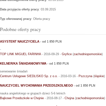
Data przyjęcia oferty pracy
: 03.09.2015
Typ oferowanej pracy
: Oferta pracy
Podobne oferty pracy
ASYSTENT NAUCZYCIELA
- od 1 850 PLN
-
TOP LINK MIGUEL FARINHA
- 2016-09-29 -
Gryfice
(
zachodniopomorskie
)
KELNER/KA ŚNIADANIOWY/WA
- od 1 850 PLN
serwowanie śniadań
Centrum Usługowe SIEDLISKO Sp. z o.o.
- 2016-03-16 -
Pszczyna
(
śląskie
)
NAUCZYCIEL WYCHOWANIA PRZEDSZKOLNEGO
- od 1 850 PLN
nauka angielskiego w grupach dzieci 5-6 letnich
Bajkowe Przedszkole w Chojnie
- 2016-08-17 -
Chojna
(
zachodniopomorskie
)