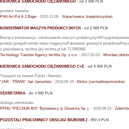
KIEROWCA SAMOCHODU CIĘŻAROWEGO
- od 2 500 PLN
przewóz towarów
PHU Art-Pol A.J.Bajer
- 2015-12-09 -
Starachowice
(
świętokrzyskie
)
KONSERWATOR MASZYN PRODUKCYJNYCH
- od 2 500 PLN
Bieżąca konserwacja i serwisowanie maszyn produkcyjnychPrzygotowywani
produkcyjnegoKontrola stanu magazynuPakowanie gotowych produktówPraca
z pracodawcą: techtra (at) techtra.pl lub 717985885
Technology Transfer Agency techtra Sp. z o.o.
- 2017-02-03 -
Wrocław
(
dolno
KIEROWCA SAMOCHODU CIĘŻAROWEGO C+E
- od 4 000 PLN
Transport na terenie Polski i Niemiec
"JAR - TRANS" Jan Jarosiński
- 2018-05-18 -
Klicko
(
zachodniopomorskie
)
SEKRETARKA
- do 3 000 PLN
obsługa sekretariatu
PPHU "PIECHUR BIS" Bytniewscy & Józwicka Sp. j.
- 2016-09-23 -
Żelechó
POZOSTALI PRACOWNICY OBSŁUGI BIUROWEJ
- 997,4 PLN