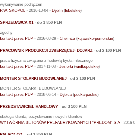
wykonywanie podłączeń
P.W. SKOPOL
- 2016-10-04 -
Dęblin
(
lubelskie
)
SPRZEDAWCA X1
- do 1 850 PLN
zgodny
kontakt przez PUP
- 2016-03-29 -
Chełmża
(
kujawsko-pomorskie
)
PRACOWNIK PRODUKCJI ZWIERZĘCEJ- DOJARZ
- od 2 100 PLN
praca fizyczna związana z hodowlą bydła mlecznego
kontakt przez PUP
- 2017-11-08 -
Jeziorki
(
wielkopolskie
)
MONTER STOLARKI BUDOWLANEJ
- od 2 100 PLN
MONTER STOLARKI BUDOWLANEJ
kontakt przez PUP
- 2018-06-14 -
Dębica
(
podkarpackie
)
PRZEDSTAWICIEL HANDLOWY
- od 3 500 PLN
obsługa klienta, pozyskiwanie nowych klientów
WYTWÓRNIA BETONÓW PREFABRYKOWANYCH "PREDOM" S.A
- 2016-
PALACZ CO.
- od 1 850 PLN