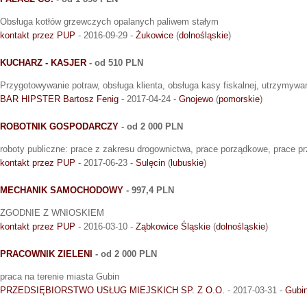
Obsługa kotłów grzewczych opalanych paliwem stałym
kontakt przez PUP
- 2016-09-29 -
Żukowice
(
dolnośląskie
)
KUCHARZ - KASJER
- od 510 PLN
Przygotowywanie potraw, obsługa klienta, obsługa kasy fiskalnej, utrzymywa
BAR HIPSTER Bartosz Fenig
- 2017-04-24 -
Gnojewo
(
pomorskie
)
ROBOTNIK GOSPODARCZY
- od 2 000 PLN
roboty publiczne: prace z zakresu drogownictwa, prace porządkowe, prace pr
kontakt przez PUP
- 2017-06-23 -
Sulęcin
(
lubuskie
)
MECHANIK SAMOCHODOWY
- 997,4 PLN
ZGODNIE Z WNIOSKIEM
kontakt przez PUP
- 2016-03-10 -
Ząbkowice Śląskie
(
dolnośląskie
)
PRACOWNIK ZIELENI
- od 2 000 PLN
praca na terenie miasta Gubin
PRZEDSIĘBIORSTWO USŁUG MIEJSKICH SP. Z O.O.
- 2017-03-31 -
Gubi