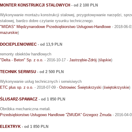
MONTER KONSTRUKCJI STALOWYCH
- od 2 100 PLN
Wykonywanie montażu konstrukcji stalowej, przygotowywanie narzędzi, sprz
stalowej, bardzo dobre czytanie rysunku technicznego.
"MIDAS" Międzynarodowe Przedsiębiorstwo Usługowo-Handlowe
- 2018-06-0
mazurskie
)
DOCIEPLENIOWIEC
- od 13,9 PLN
remonty obiektów handlowych
"Delta - Beton" Sp. z o.o.
- 2016-10-17 -
Jastrzębie-Zdrój
(
śląskie
)
TECHNIK SERWISU
- od 2 500 PLN
Wykonywanie usług technicznych i serwisiwych
ETC plus sp. z o.o.
- 2018-07-09 -
Ostrowiec Świętokrzyski
(
świętokrzyskie
)
ŚLUSARZ-SPAWACZ
- od 1 850 PLN
Obróbka mechaniczna metali.
Przedsiębiorstwo Usługowo Handlowe ''ŻMUDA'' Grzegorz Żmuda
- 2016-04-0
ELEKTRYK
- od 1 850 PLN