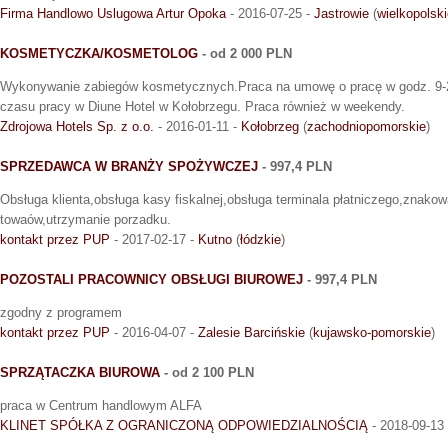
Firma Handlowo Uslugowa Artur Opoka
- 2016-07-25 -
Jastrowie
(
wielkopolsk
KOSMETYCZKA/KOSMETOLOG
- od 2 000 PLN
Wykonywanie zabiegów kosmetycznych.Praca na umowę o pracę w godz. 9
czasu pracy w Diune Hotel w Kołobrzegu. Praca również w weekendy.
Zdrojowa Hotels Sp. z o.o.
- 2016-01-11 -
Kołobrzeg
(
zachodniopomorskie
)
SPRZEDAWCA W BRANŻY SPOŻYWCZEJ
- 997,4 PLN
Obsługa klienta,obsługa kasy fiskalnej,obsługa terminala płatniczego,znakowa
towaów,utrzymanie porzadku.
kontakt przez PUP
- 2017-02-17 -
Kutno
(
łódzkie
)
POZOSTALI PRACOWNICY OBSŁUGI BIUROWEJ
- 997,4 PLN
zgodny z programem
kontakt przez PUP
- 2016-04-07 -
Zalesie Barcińskie
(
kujawsko-pomorskie
)
SPRZĄTACZKA BIUROWA
- od 2 100 PLN
praca w Centrum handlowym ALFA
KLINET SPÓŁKA Z OGRANICZONĄ ODPOWIEDZIALNOŚCIĄ
- 2018-09-13