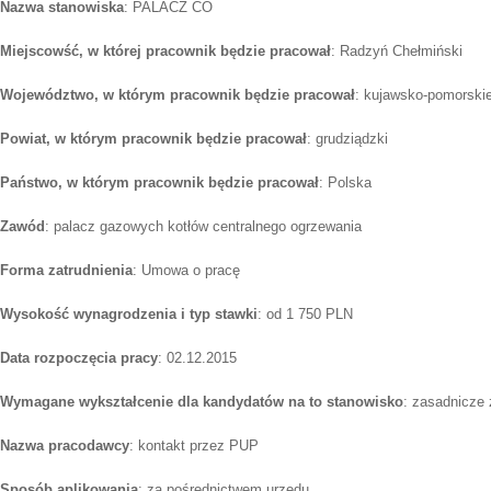
Nazwa stanowiska
: PALACZ CO
Miejscowść, w której pracownik będzie pracował
: Radzyń Chełmiński
Województwo, w którym pracownik będzie pracował
: kujawsko-pomorski
Powiat, w którym pracownik będzie pracował
: grudziądzki
Państwo, w którym pracownik będzie pracował
: Polska
Zawód
: palacz gazowych kotłów centralnego ogrzewania
Forma zatrudnienia
: Umowa o pracę
Wysokość wynagrodzenia i typ stawki
: od 1 750 PLN
Data rozpoczęcia pracy
: 02.12.2015
Wymagane wykształcenie dla kandydatów na to stanowisko
: zasadnicze
Nazwa pracodawcy
: kontakt przez PUP
Sposób aplikowania
: za pośrednictwem urzędu