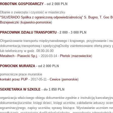
ROBOTNIK GOSPODARCZY
- od 2 000 PLN
Dbanie o zwierzęta i czystość w miasteczku
"SILVERADO Spółka z ograniczoną odpowiedzialnością" S. Bugno, T. Goc B
Bożejewiczki
(
kujawsko-pomorskie
)
PRACOWNIK DZIAŁU TRANSPORTU
- 2 000 - 3 000 PLN
OIrganizowanie transportu międzynarodowego i krajowego, przyjmowanie i rea
dokumentacją transportową i spedycyjnąOsoby zainteresowane ofertą pracy 
lub telefoniczny w godz. 08.00-16.00
Metaltech - Piasecki Sp.j.
- 2016-03-14 -
Płońsk
(
mazowieckie
)
POMOCNIK MURARZA
- od 2 000 PLN
pomocnicze prace murarskie
kontakt przez PUP
- 2017-05-11 -
Cewice
(
pomorskie
)
SEKRETARKA W SZKOLE
- do 1 850 PLN
organizacja właściwego obiegu dokumentów zgodnie z instrukcją kancelaryjn
dokumentacjiuczniów: księgi dzieci, księgi uczniów, zakładanie arkuszy oce
egzaminacyjnego, zapisy uczniów, sprawy bieżące. Wystawianie uczniom now
przedłużanie, wystawianie duplikatówświadectw - prowadzenie odpowiednich r