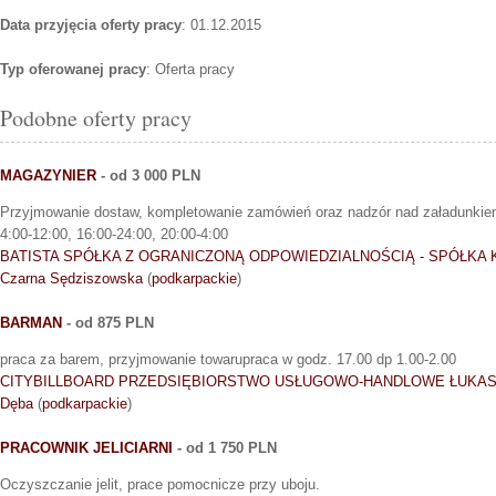
Data przyjęcia oferty pracy
: 01.12.2015
Typ oferowanej pracy
: Oferta pracy
Podobne oferty pracy
MAGAZYNIER
- od 3 000 PLN
Przyjmowanie dostaw, kompletowanie zamówień oraz nadzór nad załadunkie
4:00-12:00, 16:00-24:00, 20:00-4:00
BATISTA SPÓŁKA Z OGRANICZONĄ ODPOWIEDZIALNOŚCIĄ - SPÓŁK
Czarna Sędziszowska
(
podkarpackie
)
BARMAN
- od 875 PLN
praca za barem, przyjmowanie towarupraca w godz. 17.00 dp 1.00-2.00
CITYBILLBOARD PRZEDSIĘBIORSTWO USŁUGOWO-HANDLOWE ŁUKA
Dęba
(
podkarpackie
)
PRACOWNIK JELICIARNI
- od 1 750 PLN
Oczyszczanie jelit, prace pomocnicze przy uboju.