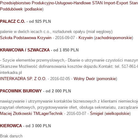
Przedsiębiorstwo Produkcyjno-Usługowo-Handlowe STAN Import-Export Stan
Poddubówek
(
podlaskie
)
PALACZ C.O.
- od 925 PLN
palenie w dwóch iecach c.o., rozładunek opałyu (miał węglowy)
Szkoła Podstawowa Krzywin
- 2016-09-07 -
Krzywin
(
zachodniopomorskie
)
KRAWCOWA / SZWACZKA
- od 1 850 PLN
- Szycie elementów przemyslowych,- Dbanie o utrzymanie czystości maszyn
Skarszew Możliwość dofinansowania kosztów dojazdu.Kontakt: tel. 517-861-00
interkadra.pl
INTERKADRA SP. Z O.O.
- 2016-02-05 -
Wolny Dwór
(
pomorskie
)
PACOWNIK BIUROWY
- od 2 000 PLN
nawiązywanie i utrzymywanie kontaktów biznesowych z klientami niemiecko
zapytań ofertowych, przygotowywanie ofert, obsługa sekretariatu, zarządza
Maciej Złotkowski TMLagerTechnik
- 2016-03-07 -
Śmigiel
(
wielkopolskie
)
KIEROWCA
- od 3 000 PLN
Brak danych