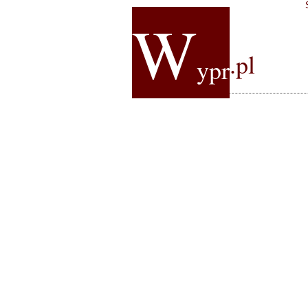
W
.pl
ypr